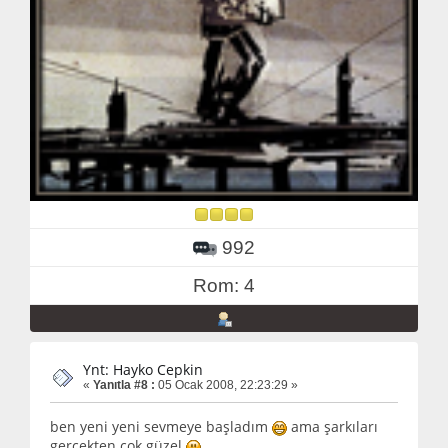
992
Rom: 4
Ynt: Hayko Cepkin
«
Yanıtla #8 :
05 Ocak 2008, 22:23:29 »
ben yeni yeni sevmeye başladım
ama şarkıları
gerçekten çok güzel