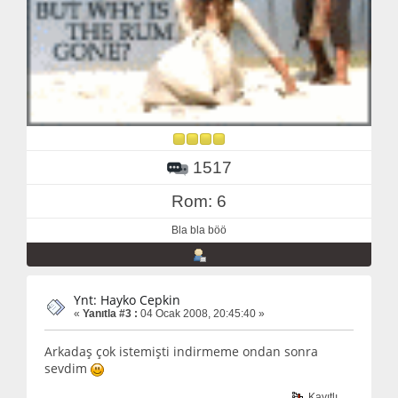
1517
Rom: 6
Bla bla böö
Ynt: Hayko Cepkin
«
Yanıtla #3 :
04 Ocak 2008, 20:45:40 »
Arkadaş çok istemişti indirmeme ondan sonra
sevdim
Kayıtlı