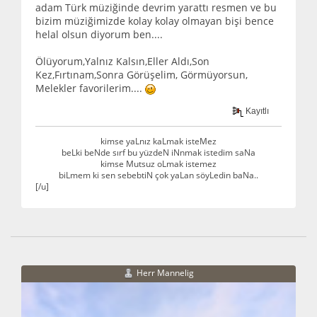
adam Türk müziğinde devrim yarattı resmen ve bu
bizim müziğimizde kolay kolay olmayan bişi bence
helal olsun diyorum ben....
Ölüyorum,Yalnız Kalsın,Eller Aldı,Son
Kez,Fırtınam,Sonra Görüşelim, Görmüyorsun,
Melekler favorilerim....
Kayıtlı
kimse yaLnız kaLmak isteMez
beLki beNde sırf bu yüzdeN iNnmak istedim saNa
kimse Mutsuz oLmak istemez
biLmem ki sen sebebtiN çok yaLan söyLedin baNa..
[/u]
Herr Mannelig