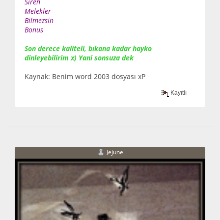
Siren
Melekler
Bilmezsin
Bonus
Son derece kaliteli, bıkana kadar hayko
dinleyebilirim x) Yani sonsuza dek
Kaynak: Benim word 2003 dosyası xP
Kayıtlı
Jejune