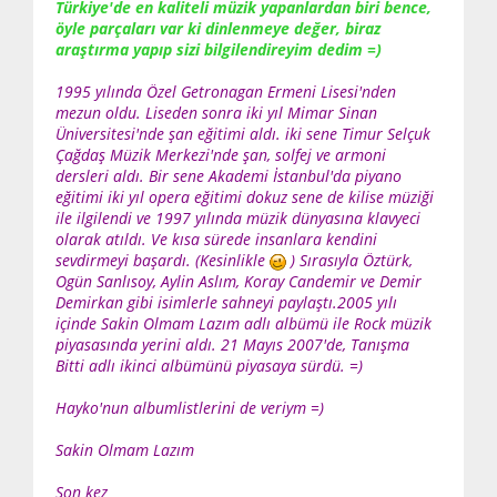
Türkiye'de en kaliteli müzik yapanlardan biri bence,
öyle parçaları var ki dinlenmeye değer, biraz
araştırma yapıp sizi bilgilendireyim dedim =)
1995 yılında Özel Getronagan Ermeni Lisesi'nden
mezun oldu. Liseden sonra iki yıl Mimar Sinan
Üniversitesi'nde şan eğitimi aldı. iki sene Timur Selçuk
Çağdaş Müzik Merkezi'nde şan, solfej ve armoni
dersleri aldı. Bir sene Akademi İstanbul'da piyano
eğitimi iki yıl opera eğitimi dokuz sene de kilise müziği
ile ilgilendi ve 1997 yılında müzik dünyasına klavyeci
olarak atıldı. Ve kısa sürede insanlara kendini
sevdirmeyi başardı. (Kesinlikle
) Sırasıyla Öztürk,
Ogün Sanlısoy, Aylin Aslım, Koray Candemir ve Demir
Demirkan gibi isimlerle sahneyi paylaştı.2005 yılı
içinde Sakin Olmam Lazım adlı albümü ile Rock müzik
piyasasında yerini aldı. 21 Mayıs 2007'de, Tanışma
Bitti adlı ikinci albümünü piyasaya sürdü. =)
Hayko'nun albumlistlerini de veriym =)
Sakin Olmam Lazım
Son kez