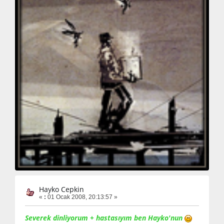
Hayko Cepkin
«
:
01 Ocak 2008, 20:13:57 »
Severek dinliyorum + hastasıyım ben Hayko'nun