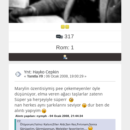
317
Rom: 1
Ynt: Hayko Cepkin
«
Yanıtla #9 :
06 Ocak 2008, 19:00:29 »
Marylin özentisiymiş pee çekemeyenler öyle
düşünüyor, elma veren ağacı taşlarlar zatenn
Süper ya herşeyiyle süperr
nan herkes aynı şarkılarını seviyor
dur ben de
alıntı yapıyim
Alıntı yapılan: nymph - 04 Ocak 2008, 21:44:34
Ölüyorum,Yalnız Kalsın,Eller Aldı,Son Kez,Fırtınam,Sonra
Görüşelim, Görmüyorsun, Melekler favorilerim....