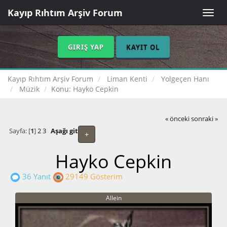
Kayıp Rıhtım Arşiv Forum
Toggle
naviga
GIRIŞ YAP
KAYIT OL
Kayıp Rıhtım Arşiv Forum
Liman Kenti
Yolgeçen Hanı
Müzik
Konu:
Hayko Cepkin
« önceki
sonraki »
Sayfa: [
1
]
2
3
Aşağı git
+
Hayko Cepkin
36 Yanıt
29149 Gösterim
Allein