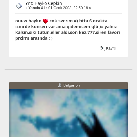
Ynt: Hayko Cepkin
«
Yanıtla #1 :
01 Ocak 2008, 22:50:18 »
ouuw hayko
cok sverım =) htta 6 ocakta
ızmrde konserı var ama qıdemıcem qlb )= yalnız
kalsın,sıkı tutun,eller aldı,son kez,777,siren favorı
prclrm arasnda : )
Kayıtlı
Belgarion