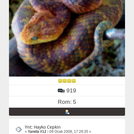
919
Rom: 5
Ynt: Hayko Cepkin
«
Yanıtla #12 :
09 Ocak 2008, 17:28:35 »