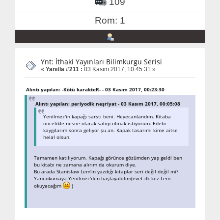
109
Rom: 1
Ynt: İthaki Yayınları Bilimkurgu Serisi
«
Yanıtla #211 :
03 Kasım 2017, 10:45:31 »
Alıntı yapılan: -Kötü karakteR- - 03 Kasım 2017, 00:23:30
Alıntı yapılan: periyodik neşriyat - 03 Kasım 2017, 00:05:08
Yenilmez'in kapağı sarstı beni. Heyecanlandım. Kitaba
öncelikle nesne olarak sahip olmak istiyorum. Edebi
kaygılarım sonra geliyor şu an. Kapak tasarımı kime aitse
helal olsun.
Tamamen katılıyorum. Kapağı görünce gözümden yaş geldi ben
bu kitabı ne zamana alırım da okurum diye.
Bu arada Stanislaw Lem'in yazdığı kitaplar seri değil değil mi?
Yani okumaya Yenilmez'den başlayabilim(evet ilk kez Lem
okuyacağım
)