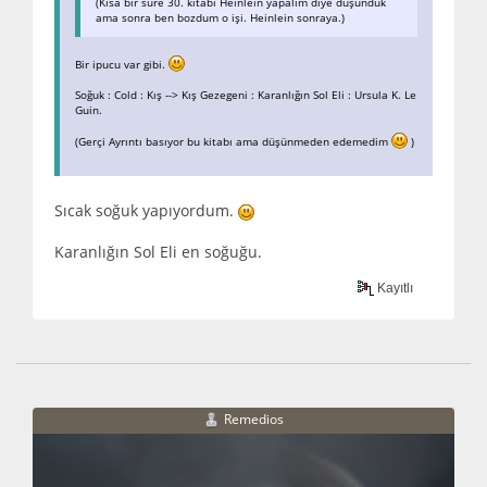
(Kısa bir süre 30. kitabı Heinlein yapalım diye düşündük
ama sonra ben bozdum o işi. Heinlein sonraya.)
Bir ipucu var gibi.
Soğuk : Cold : Kış --> Kış Gezegeni : Karanlığın Sol Eli : Ursula K. Le
Guin.
(Gerçi Ayrıntı basıyor bu kitabı ama düşünmeden edemedim
)
Sıcak soğuk yapıyordum.
Karanlığın Sol Eli en soğuğu.
Kayıtlı
Remedios