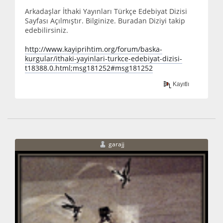
Arkadaşlar İthaki Yayınları Türkçe Edebiyat Dizisi
Sayfası Açılmıştır. Bilginize. Buradan Diziyi takip
edebilirsiniz.
http://www.kayiprihtim.org/forum/baska-
kurgular/ithaki-yayinlari-turkce-edebiyat-dizisi-
t18388.0.html;msg181252#msg181252
Kayıtlı
garajj