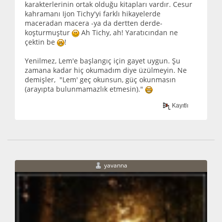
karakterlerinin ortak olduğu kitapları vardır. Cesur
kahramanı Ijon Tichy'yi farklı hikayelerde
maceradan macera -ya da dertten derde-
koşturmuştur
Ah Tichy, ah! Yaratıcından ne
çektin be
!
Yenilmez, Lem'e başlangıç için gayet uygun. Şu
zamana kadar hiç okumadım diye üzülmeyin. Ne
demişler, "Lem' geç okunsun, güç okunmasın
(arayıpta bulunmamazlık etmesin)."
Kayıtlı
yavanna