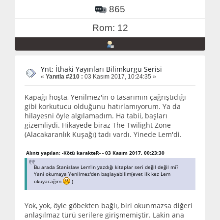
865
Rom: 12
Ynt: İthaki Yayınları Bilimkurgu Serisi
«
Yanıtla #210 :
03 Kasım 2017, 10:24:35 »
Kapağı hoşta, Yenilmez'in o tasarımın çağrıştıdığı
gibi korkutucu olduğunu hatırlamıyorum. Ya da
hilayesni öyle algılamadım. Ha tabii, başları
gizemliydi. Hikayede biraz The Twilight Zone
(Alacakaranlık Kuşağı) tadı vardı. Yinede Lem'di.
Alıntı yapılan: -Kötü karakteR- - 03 Kasım 2017, 00:23:30
Bu arada Stanislaw Lem'in yazdığı kitaplar seri değil değil mi?
Yani okumaya Yenilmez'den başlayabilim(evet ilk kez Lem
okuyacağım
)
Yok, yok, öyle göbekten bağlı, biri okunmazsa diğeri
anlaşılmaz türü serilere girişmemiştir. Lakin ana