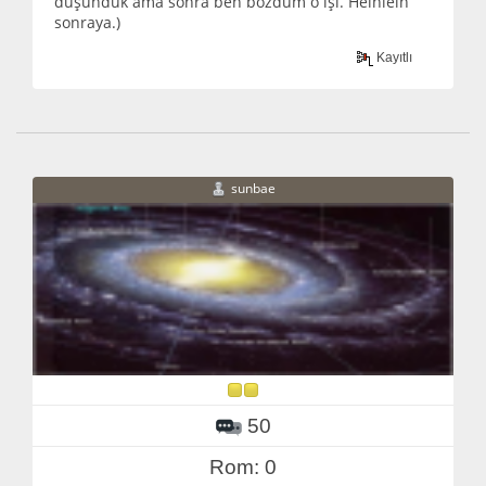
düşündük ama sonra ben bozdum o işi. Heinlein
sonraya.)
Kayıtlı
sunbae
50
Rom: 0