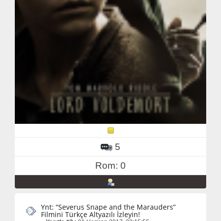
5
Rom: 0
Ynt: “Severus Snape and the Marauders”
Filmini Türkçe Altyazılı İzleyin!