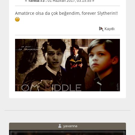
«
Yanıtla #3 :
01 Haziran 2017, 03:15:55 »
Amatörce olsa da çok beğendim, forever Slytherin!!
Kayıtlı
yavanna