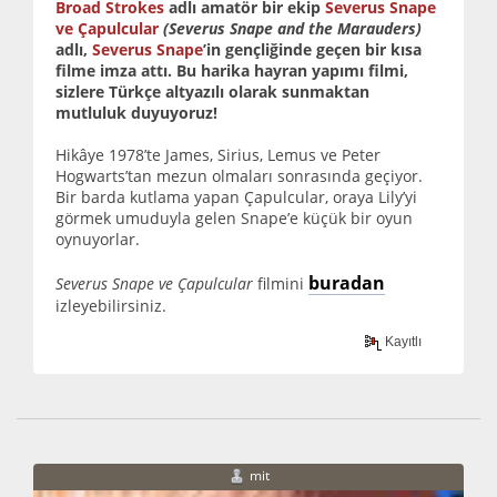
Broad Strokes
adlı amatör bir ekip
Severus Snape
ve Çapulcular
(Severus Snape and the Marauders)
adlı,
Severus Snape
’in gençliğinde geçen bir kısa
filme imza attı. Bu harika hayran yapımı filmi,
sizlere Türkçe altyazılı olarak sunmaktan
mutluluk duyuyoruz!
Hikâye 1978’te James, Sirius, Lemus ve Peter
Hogwarts’tan mezun olmaları sonrasında geçiyor.
Bir barda kutlama yapan Çapulcular, oraya Lily’yi
görmek umuduyla gelen Snape’e küçük bir oyun
oynuyorlar.
buradan
Severus Snape ve Çapulcular
filmini
izleyebilirsiniz.
Kayıtlı
mit