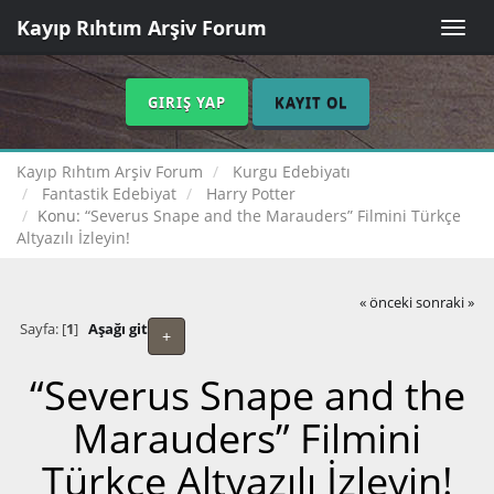
Kayıp Rıhtım Arşiv Forum
Toggle
naviga
GIRIŞ YAP
KAYIT OL
Kayıp Rıhtım Arşiv Forum
Kurgu Edebiyatı
Fantastik Edebiyat
Harry Potter
Konu:
“Severus Snape and the Marauders” Filmini Türkçe
Altyazılı İzleyin!
« önceki
sonraki »
Sayfa: [
1
]
Aşağı git
+
“Severus Snape and the
Marauders” Filmini
Türkçe Altyazılı İzleyin!