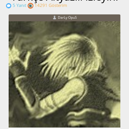
5 Yanıt
14291 Gösterim
DarLy OpuS