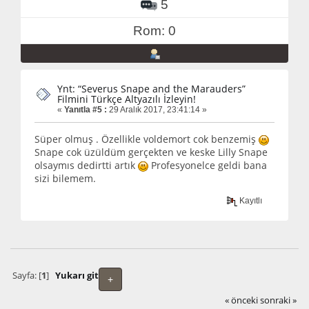
5
Rom: 0
Ynt: “Severus Snape and the Marauders”
Filmini Türkçe Altyazılı İzleyin!
«
Yanıtla #5 :
29 Aralık 2017, 23:41:14 »
Süper olmuş . Özellikle voldemort cok benzemiş
Snape cok üzüldüm gerçekten ve keske Lilly Snape
olsaymıs dedirtti artık
Profesyonelce geldi bana
sizi bilemem.
Kayıtlı
Sayfa: [
1
]
Yukarı git
+
« önceki
sonraki »