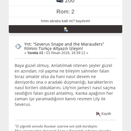
200
Rom: 2
hmm akraba katli mi? bayılırım!
Ynt: “Severus Snape and the Marauders”
Filmini Türkçe Altyazılı İzleyin!
«
Yanıtla #2 :
01 Nisan 2016, 18:39:12 »
Baya güzel olmuş. Anlatılmak istenen şeyler güzel
en azından, rol yapma ne bileyim sahneler falan
biraz amatör olsa da hani nasıl desem ne
deniyordu ona o aradaki düşmanlığı, karakterlerin
nasıl birileri olduklarını, Lily'nin James'i nasıl saçma
sevdiğini falan güzel anlatmış. Kanka ayağının her
zaman işe yaramadığının kanıtı resmen Lily ile
Severus.
Kayıtlı
"O çılgınlık anında Iluvatar üzerine ant içtik kardeşim.
Eğer sözümüzden dönersek Sonsuz Karanlığı çağırmış olacağız.