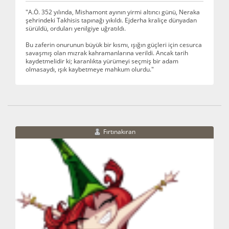
"A.Ö. 352 yılında, Mishamont ayının yirmi altıncı günü, Neraka
şehrindeki Takhisis tapınağı yıkıldı. Ejderha kraliçe dünyadan
sürüldü, orduları yenilgiye uğratıldı.
Bu zaferin onurunun büyük bir kısmı, ışığın güçleri için cesurca
savaşmış olan mızrak kahramanlarına verildi. Ancak tarih
kaydetmelidir ki; karanlıkta yürümeyi seçmiş bir adam
olmasaydı, ışık kaybetmeye mahkum olurdu."
Fırtınakıran