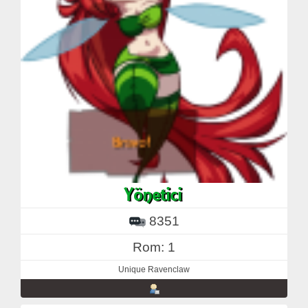
8351
Rom: 1
Unique Ravenclaw