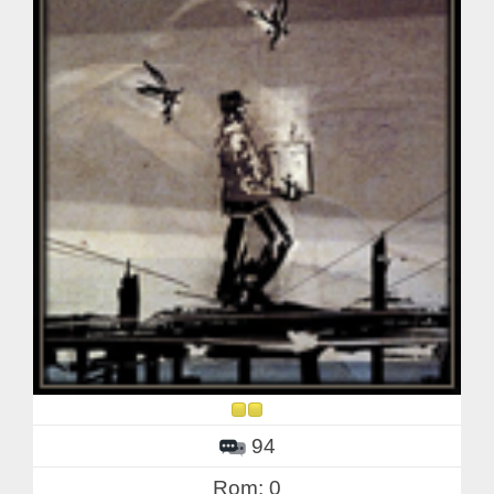
94
Rom: 0