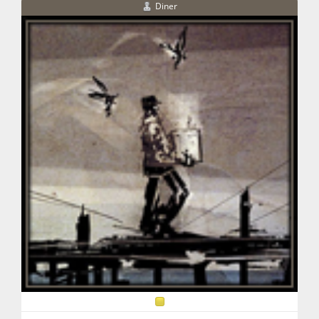
Diner