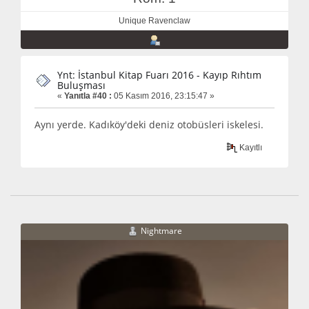
Unique Ravenclaw
Ynt: İstanbul Kitap Fuarı 2016 - Kayıp Rıhtım
Buluşması
«
Yanıtla #40 :
05 Kasım 2016, 23:15:47 »
Aynı yerde. Kadıköy'deki deniz otobüsleri iskelesi.
Kayıtlı
Nightmare