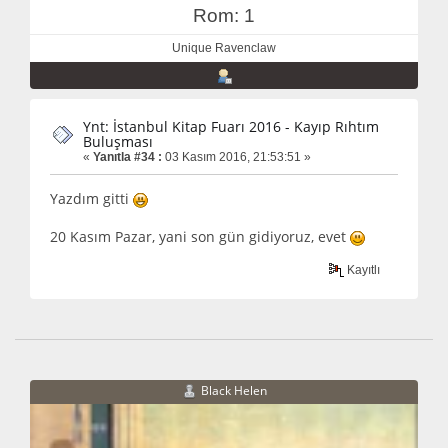
Rom: 1
Unique Ravenclaw
Ynt: İstanbul Kitap Fuarı 2016 - Kayıp Rıhtım
Buluşması
«
Yanıtla #34 :
03 Kasım 2016, 21:53:51 »
Yazdım gitti
20 Kasım Pazar, yani son gün gidiyoruz, evet
Kayıtlı
Black Helen