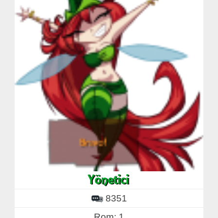
8351
Rom: 1