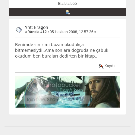
Bla bla böö
Ynt: Eragon
«
Yanıtla #12 :
05 Haziran 2008, 12:57:26 »
Benimde sinirimi bozan okudukça
bitmemesiydi..Ama sonlara doğruda ne çabuk
okudum ben buraları dedirten bir kitap..
Kayıtlı