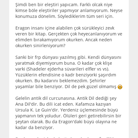
Şimdi ben bir eleştiri yapıcam. Farklı olcak niye
kimse böle eleştiriler yapmıyor anlamıyorum. Neyse
konumuza dönelim. Söylediklerim tüm seri için.
Eragon insanı içine alabilen çok sürükleyici zevk
veren bir kitap. Gerçekten çok heyecanlanıyorum ve
elimden bırakamıyorum okurken. Ancak neden
okurken sinirleniyorum?
Sanki bir frp dünyası yazılmış gibi. Kendi dünyasını
yaratmak diyemiyorum buna. O kadar çok klişe
varki (Shadeler ejderha süvarileri elfler vs vs).
Yüzüklerin efendisine o kadr benziyorki şaşırdım
okurken. Bu kadarını beklemezdim. Şehirler
yaşamlar bile benziyor. Dil de pek güzel olmamış
Gelelin antik dil curcunasına. Antik Dil dediği şey
Ana Dil'dir. Bu dili icat eden. Kafamıza kazıyan
Ursula K. Le Guin'dir. Yerdeniz üçlemesinde büyü
yapmanın tek yoludur. Ölüleri geri getirebilirsin bir
şeytan olarak. Bu da Eragon'daki büyü olayına ne
kadar da benziyor.