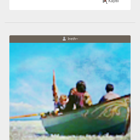
Kayıtlı
Ireth~