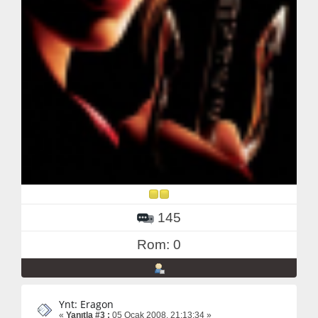
145
Rom: 0
Ynt: Eragon
«
Yanıtla #3 :
05 Ocak 2008, 21:13:34 »