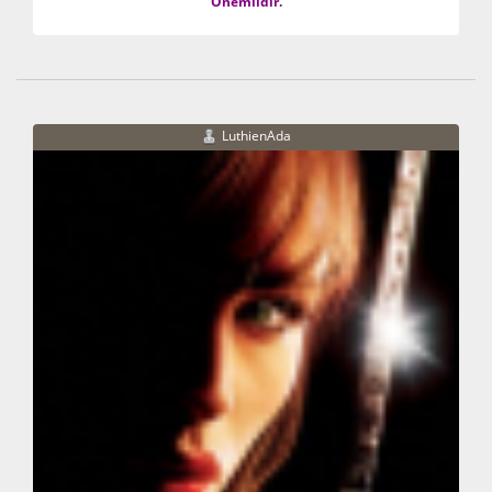
Önemlidir.
LuthienAda