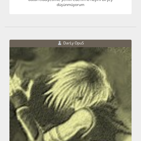
düşünmüyorum
DarLy OpuS