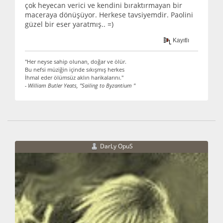
çok heyecan verici ve kendini bıraktırmayan bir
maceraya dönüşüyor. Herkese tavsiyemdir. Paolini
güzel bir eser yaratmış.. =)
Kayıtlı
"Her neyse sahip olunan, doğar ve ölür.
Bu nefsi müziğin içinde sıkışmış herkes
İhmal eder ölümsüz aklın harikalarını."
- William Butler Yeats, "Sailing to Byzantium "
DarLy OpuS