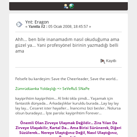
Ynt: Eragon
«
Yanıtla #2 :
05 Ocak 2008, 18:45:57 »
Ahh... ben bile inanamadım nasıl okuduğuma ama
güzel ya... Yani profesyönel birinin yazmadığı belli
ama
Kayıtlı
Felsefe bu kardeşim: Save the Cheerleader, Save the world...
Zümrüdüanka Yoldaşlığı => SeVeRuS SNaPe
kayiprihtim kayiprihtim... Al linki tıkla şimdi... Yaşamak için
fantastik dünyada... Arkadaşlıklar kuruldu burada...Lay lay lay
lay lay... Cesaret ister hayaller... İnancımız bizi besler.. Nolursa
olsun buradayız... İşte parola: kayiprihtim Forever...
Önemli Olan Zirveye Ulaşmak Değildir... Zira Yılan Da
Zirveye Ulaşabilir, Kartal Da... Ama Birisi Sürünerek, Diğeri
Süzülerek... Nereye Ulaştığınız Değil, Nasıl Ulaştığınız,