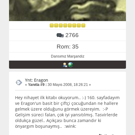
2766
Rom: 35
Dansımız Marşandiz
Ynt: Eragon
«
Yanıtla #9 :
30 Mayıs 2008, 18:26:21 »
Hey nihayet ilk kitabı okuyorum.. :-) 160. sayfadayım
ve Eragon'un basit bir çiftçi çocuğundan ne hallere
gelmek üzere olduğunu görmek üzereyim. :-P
Gelişim süreci falan, çok iyi yansıtılmış. Tasvirlerde
oldukça güzel.. Açıkçası bunca zamandır ki
önyargım boşunaymış.. :wink: