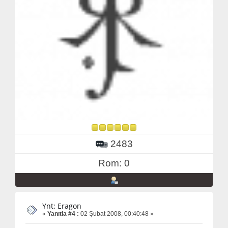
2483
Rom: 0
Ynt: Eragon
«
Yanıtla #4 :
02 Şubat 2008, 00:40:48 »