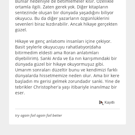
Bunlar nedeniyle de betimlemeler kısır. Özellikle
ortamla ilgili. Zaten gerek yok. Diğer kitapların
sentezinde oluşan bir dünyada yaşadığını biliyor
okuyucu. Bu da diğer yazarların özgünlüklerini
sevenleri biraz kızdırabilir. Ancak hikaye gerçekten
güzel.
Hikaye ve genç anlatıomı insanları içine çekiyor.
Basit şeylerle okuyucuyu rahatlatıyor(daha
bitirmedim eldesti ama Roran anlatımları
diyebilirim). Sanki Arda ve Ea nın karışımındaki bir
dünyada güzel bir hikaye okuyormuşuz gibi.
Umarım sonraları düzeltir bunu ve kendimizi farklı
dünyalarda hissetmemize neden olur. Ama bir kere
başladın mı gerisi gelmek zorundadır sanki. Yine de
tebrikler Christopher'a yaşı itibariyle inanılmaz bir
eser.
Kayıtlı
try again fail again fail better