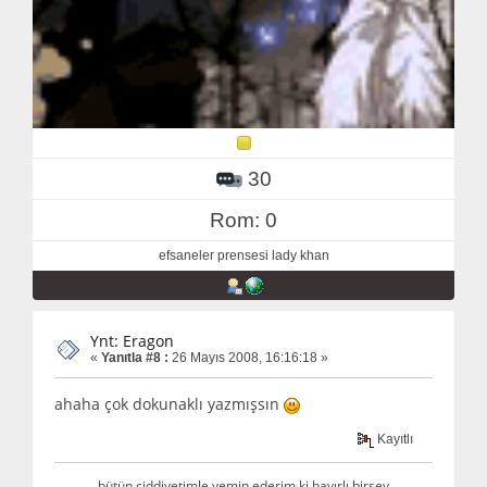
30
Rom: 0
efsaneler prensesi lady khan
Ynt: Eragon
«
Yanıtla #8 :
26 Mayıs 2008, 16:16:18 »
ahaha çok dokunaklı yazmışsın
Kayıtlı
bütün ciddiyetimle yemin ederim ki hayırlı birşey