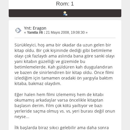
Rom: 1
Ynt: Eragon
«
Yanıtla #6 :
21 Mayıs 2008, 19:08:30 »
Sürükleyici, hoş ama bir okadar da uzun gelen bir
kitap oldu. Bir çok kişininde dediği gibi betimleme
olayı çok fazlaydı ama aslında bana göre sanki olayı
yani kitabın güzelliği ve gizemide bu
betimlemelerde. Kah güldüren kah duygulandıran
ve bazen de sinirlendiren bir kitap oldu. Önce filmi
izlediğim için tamamen oradaki ön yargıyla baktım
kitaba, bakmaz olaydım.
Eğer halen hem filmi izlememiş hem de kitabı
okumamış arkadaşlar varsa öncelikle kitaptan
başlasın derim. Film çok kötü yaıltıyor ve bazı
yerleride saçma olmuş vs. vs, yeri burası değil onun
neyse...
İlk başlarda biraz sıkıcı gelebilir ama daha sonra