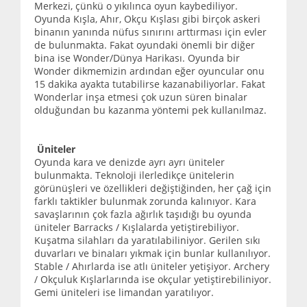
Merkezi, çünkü o yıkılınca oyun kaybediliyor.
Oyunda Kışla, Ahır, Okçu Kışlası gibi birçok askeri
binanın yanında nüfus sınırını arttırması için evler
de bulunmakta. Fakat oyundaki önemli bir diğer
bina ise Wonder/Dünya Harikası. Oyunda bir
Wonder dikmemizin ardından eğer oyuncular onu
15 dakika ayakta tutabilirse kazanabiliyorlar. Fakat
Wonderlar inşa etmesi çok uzun süren binalar
olduğundan bu kazanma yöntemi pek kullanılmaz.
Üniteler
Oyunda kara ve denizde ayrı ayrı üniteler
bulunmakta. Teknoloji ilerledikçe ünitelerin
görünüşleri ve özellikleri değiştiğinden, her çağ için
farklı taktikler bulunmak zorunda kalınıyor. Kara
savaşlarının çok fazla ağırlık taşıdığı bu oyunda
üniteler Barracks / Kışlalarda yetiştirebiliyor.
Kuşatma silahları da yaratılabiliniyor. Gerilen sıkı
duvarları ve binaları yıkmak için bunlar kullanılıyor.
Stable / Ahırlarda ise atlı üniteler yetişiyor. Archery
/ Okçuluk Kışlarlarında ise okçular yetiştirebiliniyor.
Gemi üniteleri ise limandan yaratılıyor.