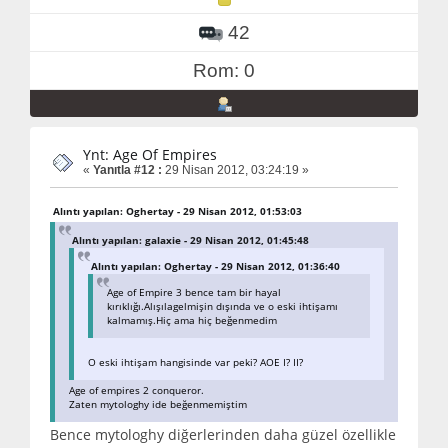
42
Rom: 0
Ynt: Age Of Empires
«
Yanıtla #12 :
29 Nisan 2012, 03:24:19 »
Alıntı yapılan: Oghertay - 29 Nisan 2012, 01:53:03
Alıntı yapılan: galaxie - 29 Nisan 2012, 01:45:48
Alıntı yapılan: Oghertay - 29 Nisan 2012, 01:36:40
Age of Empire 3 bence tam bir hayal
kırıklığı.Alışılagelmişin dışında ve o eski ihtişamı
kalmamış.Hiç ama hiç beğenmedim
O eski ihtişam hangisinde var peki? AOE I? II?
Age of empires 2 conqueror.
Zaten mytologhy ide beğenmemiştim
Bence mytologhy diğerlerinden daha güzel özellikle