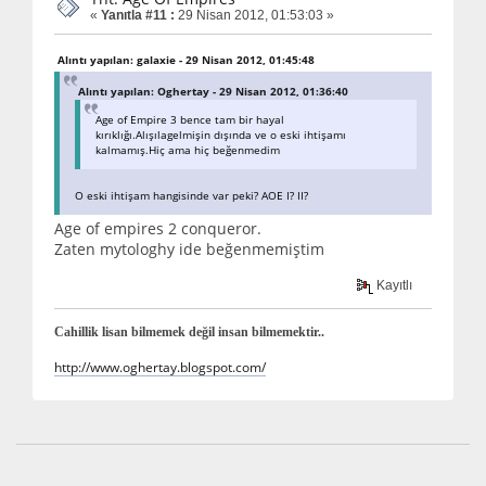
«
Yanıtla #11 :
29 Nisan 2012, 01:53:03 »
Alıntı yapılan: galaxie - 29 Nisan 2012, 01:45:48
Alıntı yapılan: Oghertay - 29 Nisan 2012, 01:36:40
Age of Empire 3 bence tam bir hayal
kırıklığı.Alışılagelmişin dışında ve o eski ihtişamı
kalmamış.Hiç ama hiç beğenmedim
O eski ihtişam hangisinde var peki? AOE I? II?
Age of empires 2 conqueror.
Zaten mytologhy ide beğenmemiştim
Kayıtlı
Cahillik lisan bilmemek değil insan bilmemektir..
http://www.oghertay.blogspot.com/