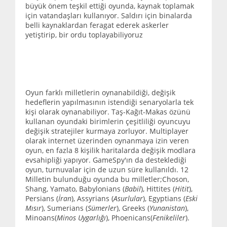
büyük önem teşkil ettiği oyunda, kaynak toplamak
için vatandaşları kullanıyor. Saldırı için binalarda
belli kaynaklardan feragat ederek askerler
yetiştirip, bir ordu toplayabiliyoruz
Oyun farklı milletlerin oynanabildiği, değişik
hedeflerin yapılmasının istendiği senaryolarla tek
kişi olarak oynanabiliyor. Taş-Kağıt-Makas özünü
kullanan oyundaki birimlerin çeşitliliği oyuncuyu
değişik stratejiler kurmaya zorluyor. Multiplayer
olarak internet üzerinden oynanmaya izin veren
oyun, en fazla 8 kişilik haritalarda değişik modlara
evsahipliği yapıyor. GameSpy'ın da desteklediği
oyun, turnuvalar için de uzun süre kullanıldı. 12
Milletin bulunduğu oyunda bu milletler;Choson,
Shang, Yamato, Babylonians (
Babil
), Hittites (
Hitit
),
Persians (
İran
), Assyrians (
Asurlular
), Egyptians (
Eski
Mısır
), Sumerians (
Sümerler
), Greeks (
Yunanistan
),
Minoans(
Minos Uygarlığı
), Phoenicans(
Fenikeliler
).