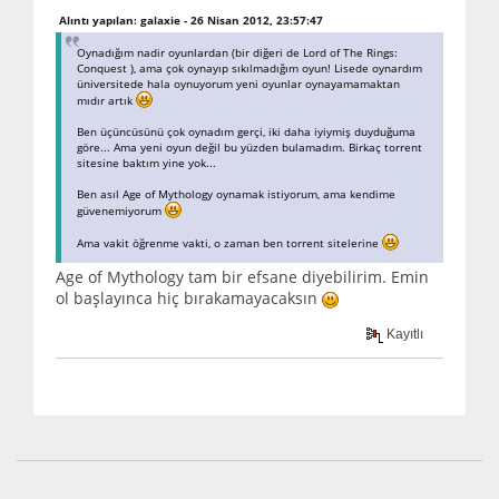
Alıntı yapılan: galaxie - 26 Nisan 2012, 23:57:47
Oynadığım nadir oyunlardan (bir diğeri de Lord of The Rings:
Conquest ), ama çok oynayıp sıkılmadığım oyun! Lisede oynardım
üniversitede hala oynuyorum yeni oyunlar oynayamamaktan
mıdır artık
Ben üçüncüsünü çok oynadım gerçi, iki daha iyiymiş duyduğuma
göre... Ama yeni oyun değil bu yüzden bulamadım. Birkaç torrent
sitesine baktım yine yok...
Ben asıl Age of Mythology oynamak istiyorum, ama kendime
güvenemiyorum
Ama vakit öğrenme vakti, o zaman ben torrent sitelerine
Age of Mythology tam bir efsane diyebilirim. Emin
ol başlayınca hiç bırakamayacaksın
Kayıtlı