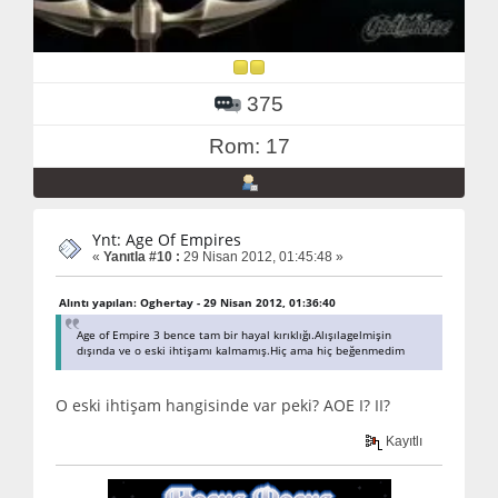
375
Rom: 17
Ynt: Age Of Empires
«
Yanıtla #10 :
29 Nisan 2012, 01:45:48 »
Alıntı yapılan: Oghertay - 29 Nisan 2012, 01:36:40
Age of Empire 3 bence tam bir hayal kırıklığı.Alışılagelmişin
dışında ve o eski ihtişamı kalmamış.Hiç ama hiç beğenmedim
O eski ihtişam hangisinde var peki? AOE I? II?
Kayıtlı