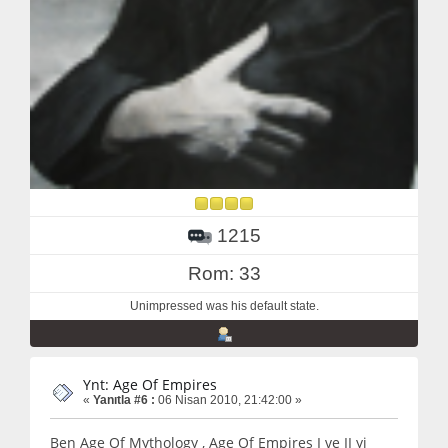
1215
Rom: 33
Unimpressed was his default state.
Ynt: Age Of Empires
«
Yanıtla #6 :
06 Nisan 2010, 21:42:00 »
Ben Age Of Mythology , Age Of Empires I ve II yi