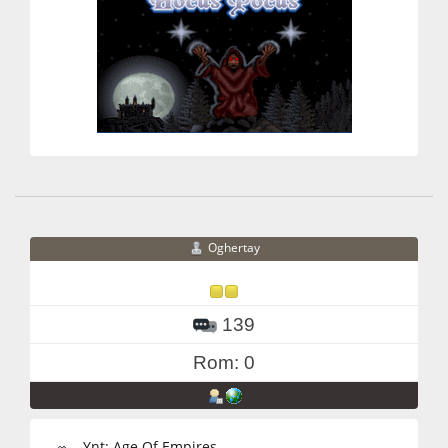
Oghertay
139
Rom: 0
Ynt: Age Of Empires