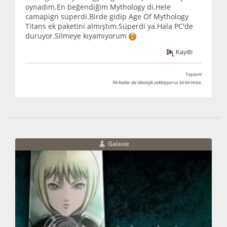
oynadım.En beğendiğim Mythology di.Hele
camapign süperdi.Birde gidip Age Of Mythology
Titans ek paketini almıştım.Süperdi ya.Hala PC'de
duruyor.Silmeye kıyamıyorum
Kayıtlı
Yaşasın!
Ne kadar da ideolojik yaklaşıyoruz birbirimize.
Galaxie