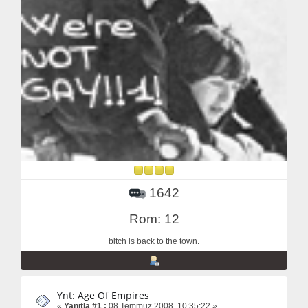
1642
Rom: 12
bitch is back to the town.
Ynt: Age Of Empires
«
Yanıtla #1 :
08 Temmuz 2008, 10:35:22 »