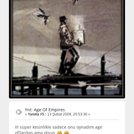
Ynt: Age Of Empires
«
Yanıtla #5 :
13 Şubat 2009, 20:53:36 »
III süper kesinlikle sadece onu oynadım age
of'lardan ama olsun