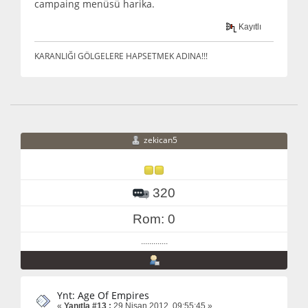
campaing menüsü harika.
Kayıtlı
KARANLIĞI GÖLGELERE HAPSETMEK ADINA!!!
zekican5
320
Rom: 0
.............
Ynt: Age Of Empires
«
Yanıtla #13 :
29 Nisan 2012, 09:55:45 »