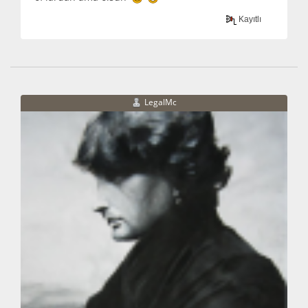
Kayıtlı
LegalMc