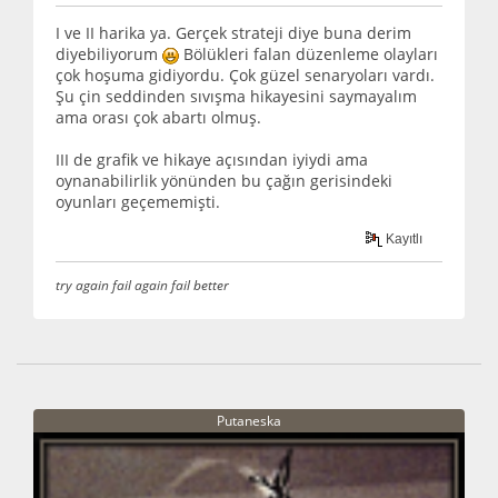
I ve II harika ya. Gerçek strateji diye buna derim
diyebiliyorum
Bölükleri falan düzenleme olayları
çok hoşuma gidiyordu. Çok güzel senaryoları vardı.
Şu çin seddinden sıvışma hikayesini saymayalım
ama orası çok abartı olmuş.
III de grafik ve hikaye açısından iyiydi ama
oynanabilirlik yönünden bu çağın gerisindeki
oyunları geçememişti.
Kayıtlı
try again fail again fail better
Putaneska