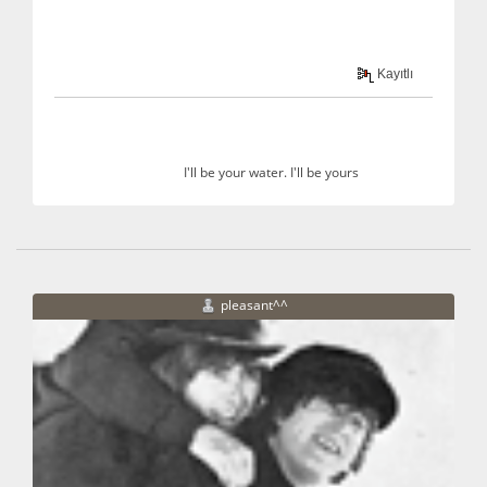
Kayıtlı
I'll be your water. I'll be yours
pleasant^^