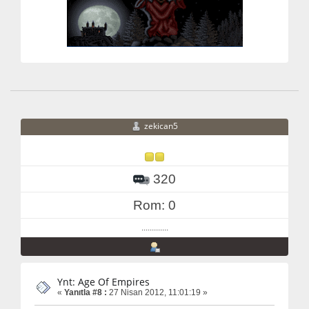
zekican5
320
Rom: 0
.............
Ynt: Age Of Empires
«
Yanıtla #8 :
27 Nisan 2012, 11:01:19 »