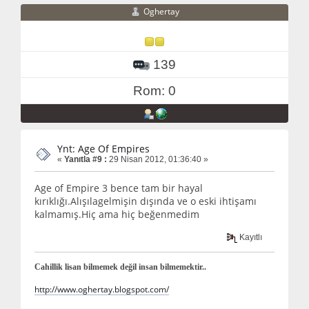
Oghertay
139
Rom: 0
Ynt: Age Of Empires
«
Yanıtla #9 :
29 Nisan 2012, 01:36:40 »
Age of Empire 3 bence tam bir hayal
kırıklığı.Alışılagelmişin dışında ve o eski ihtişamı
kalmamış.Hiç ama hiç beğenmedim
Kayıtlı
Cahillik lisan bilmemek değil insan bilmemektir..
http://www.oghertay.blogspot.com/