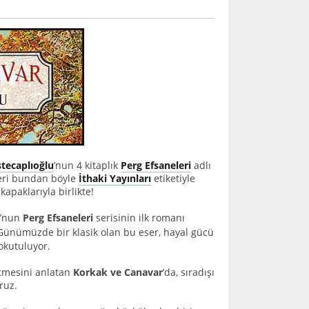
tecaplıoğlu
’nun 4 kitaplık
Perg Efsaneleri
adlı
seri bundan böyle
İthaki Yayınları
etiketiyle
apaklarıyla birlikte!
’nun
Perg Efsaneleri
serisinin ilk romanı
. Günümüzde bir klasik olan bu eser, hayal gücü
okutuluyor.
etmesini anlatan
Korkak ve Canavar
’da, sıradışı
ruz.