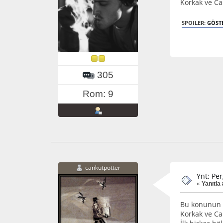
Korkak ve Ca
SPOILER:
GÖST
305
Rom: 9
cankutpotter
Ynt: Per
«
Yanıtla 
Bu konunun a
Korkak ve Ca