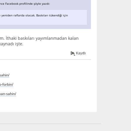
önce Facebook profilinde şöyle yazdı:
e yeniden raflarda olacak. Baskıları tükendiği için
um. İthaki baskıları yayımlanmadan kalan
kaynadı işte.
Kayıtlı
sahin/
-forbin/
kan-sahin/