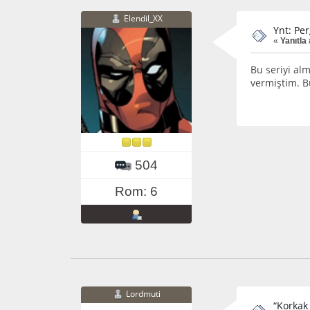
Elendil_XX
Ynt: Per
«
Yanıtla 
Bu seriyi al
vermiştim. Bu
504
Rom: 6
Lordmuti
“Korkak