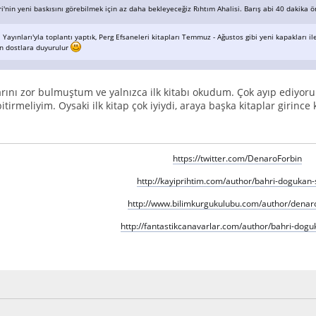
i'nin yeni baskısını görebilmek için az daha bekleyeceğiz Rıhtım Ahalisi. Barış abi 40 dakika 
 Yayınları'yla toplantı yaptık, Perg Efsaneleri kitapları Temmuz - Ağustos gibi yeni kapakları il
 dostlara duyurulur
arını zor bulmuştum ve yalnızca ilk kitabı okudum. Çok ayıp ediyor
bitirmeliyim. Oysaki ilk kitap çok iyiydi, araya başka kitaplar girince 
https://twitter.com/DenaroForbin
http://kayiprihtim.com/author/bahri-dogukan-
http://www.bilimkurgukulubu.com/author/denaro
http://fantastikcanavarlar.com/author/bahri-dogu