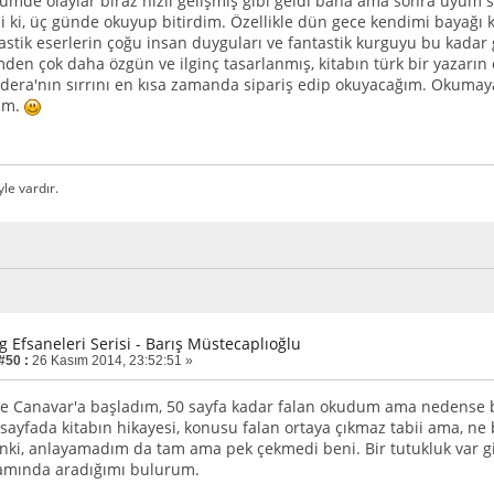
ölümde olaylar biraz hızlı gelişmiş gibi geldi bana ama sonra uyum 
i ki, üç günde okuyup bitirdim. Özellikle dün gece kendimi bayağı 
astik eserlerin çoğu insan duyguları ve fantastik kurguyu bu kadar g
n çok daha özgün ve ilginç tasarlanmış, kitabın türk bir yazarın e
dera'nın sırrını en kısa zamanda sipariş edip okuyacağım. Okuma
rim.
yle vardır.
g Efsaneleri Serisi - Barış Müstecaplıoğlu
#50 :
26 Kasım 2014, 23:52:51 »
e Canavar'a başladım, 50 sayfa kadar falan okudum ama nedense bu
sayfada kitabın hikayesi, konusu falan ortaya çıkmaz tabii ama, ne b
anki, anlayamadım da tam ama pek çekmedi beni. Bir tutukluk var g
mında aradığımı bulurum.