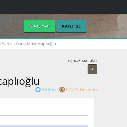
GIRIŞ YAP
KAYIT OL
i Serisi - Barış Müstecaplıoğlu
« önceki
sonraki »
+
caplıoğlu
56 Yanıt
67373 Gösterim