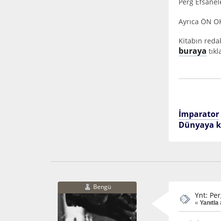
Perg Efsanele
Ayrıca ÖN 
Kitabın red
buraya
tıkl
İmparator
Dünyaya k
Bengü
Ynt: Per
«
Yanıtla 