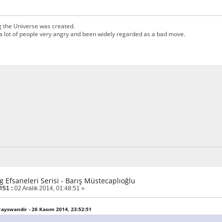
g the Universe was created.
a lot of people very angry and been widely regarded as a bad move.
g Efsaneleri Serisi - Barış Müstecaplıoğlu
#51 :
02 Aralık 2014, 01:48:51 »
Grayswandir - 26 Kasım 2014, 23:52:51