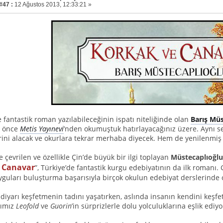
#47 :
12 Ağustos 2013, 12:33:21 »
 fantastik roman yazılabileceğinin ispatı niteliğinde olan
Barış Müs
ar önce
Metis Yayınevi
’nden okumuştuk hatırlayacağınız üzere. Aynı 
erini alacak ve okurlara tekrar merhaba diyecek. Hem de yenilenmiş k
le çevrilen ve özellikle Çin’de büyük bir ilgi toplayan
Müstecaplıoğlu
 Canavar
”, Türkiye’de fantastik kurgu edebiyatının da ilk romanı
uyguları buluşturma başarısıyla birçok okulun edebiyat derslerinde 
r diyarı keşfetmenin tadını yaşatırken, aslında insanın kendini keşf
rımız
Leofold
ve
Guorin
’in sürprizlerle dolu yolculuklarına eşlik ediyo