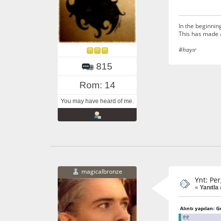
In the beginnin
This has made 
#hayır
815
Rom: 14
You may have heard of me.
magicalbronze
Ynt: Per
«
Yanıtla 
Alıntı yapılan: 