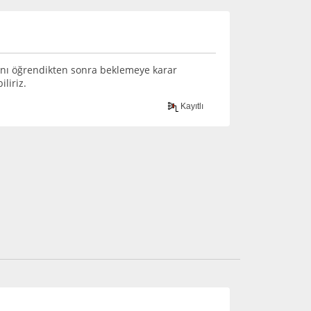
ğını öğrendikten sonra beklemeye karar
liriz.
Kayıtlı