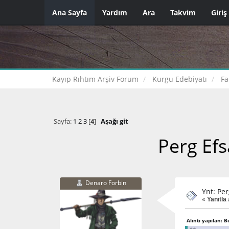
Ana Sayfa
Yardım
Ara
Takvim
Giriş
Kayıp Rıhtım Arşiv Forum
Kurgu Edebiyatı
Fa
Sayfa:
1
2
3
[
4
]
Aşağı git
Perg Efs
Denaro Forbin
Ynt: Per
«
Yanıtla 
Alıntı yapılan: 