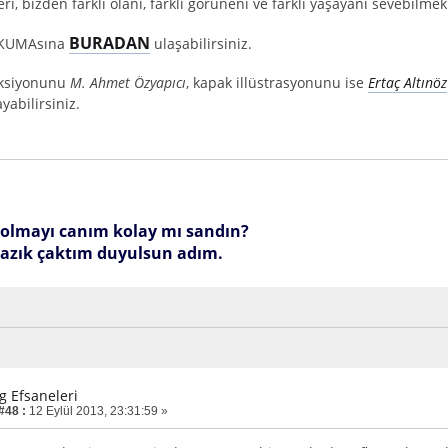
ri, bizden farklı olanı, farklı görüneni ve farklı yaşayanı sevebilm
BURADAN
OKUMAsına
ulaşabilirsiniz.
aksiyonunu
M. Ahmet Özyapıcı
, kapak illüstrasyonunu ise
Ertaç Altınöz
ayabilirsiniz.
olmayı canım kolay mı sandın?
azık çaktım duyulsun adım.
g Efsaneleri
#48 :
12 Eylül 2013, 23:31:59 »