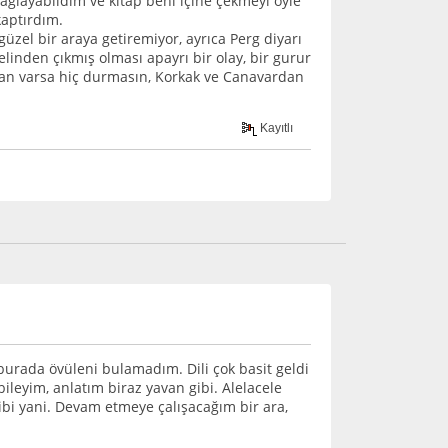
sağlayabildim ve kitap beni içine çekmeyi öyle
kaptırdım.
üzel bir araya getiremiyor, ayrıca Perg diyarı
linden çıkmış olması apayrı bir olay, bir gurur
yan varsa hiç durmasın, Korkak ve Canavardan
Kayıtlı
rada övüleni bulamadım. Dili çok basit geldi
ileyim, anlatım biraz yavan gibi. Alelacele
ibi yani. Devam etmeye çalışacağım bir ara,