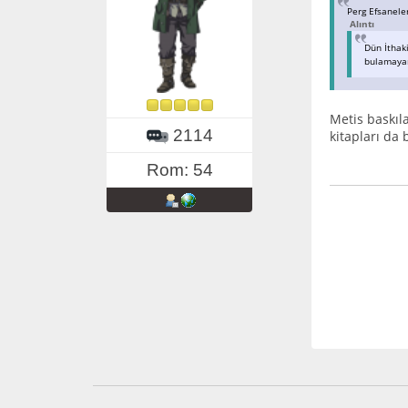
Perg Efsaneler
Alıntı
Dün İthaki
bulamayan
Metis baskıl
2114
kitapları da 
Rom: 54