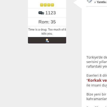
«
Yanıtla 
1123
Rom: 35
Time is a drug. Too much of it
kills you.
Türkiye’de de
serisini yıll
raflardaki y
Eserleri 8 di
Korkak ve
“
ile insani d
Bize yeni bi
kahramanla