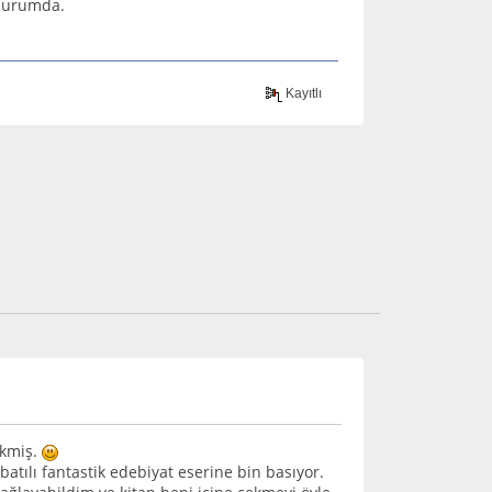
 durumda.
Kayıtlı
ekmiş.
tılı fantastik edebiyat eserine bin basıyor.