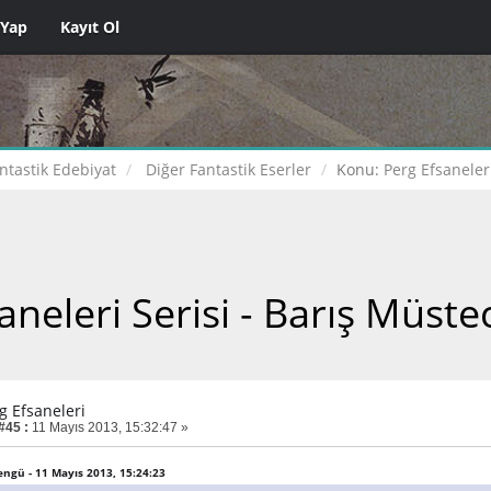
 Yap
Kayıt Ol
ntastik Edebiyat
Diğer Fantastik Eserler
Konu:
Perg Efsaneler
aneleri Serisi - Barış Müste
g Efsaneleri
#45 :
11 Mayıs 2013, 15:32:47 »
Bengü - 11 Mayıs 2013, 15:24:23