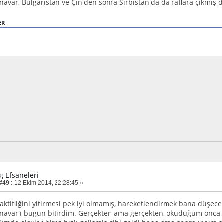
navar, Bulgaristan ve Çin'den sonra Sırbistan'da da raflara çıkmış
ER
g Efsaneleri
#49 :
12 Ekim 2014, 22:28:45 »
ktifliğini yitirmesi pek iyi olmamış, hareketlendirmek bana düşec
navar'ı bugün bitirdim. Gerçekten ama gerçekten, okuduğum onca ba