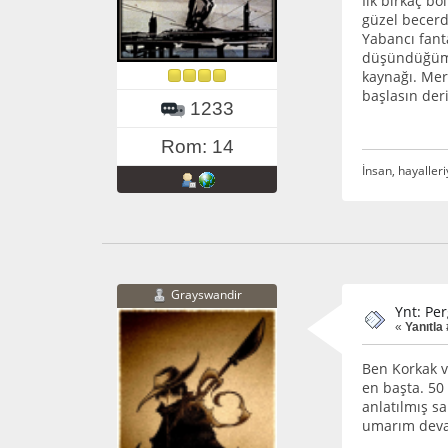
İlk birkaç b
güzel becerd
Yabancı fant
düşündüğümde
kaynağı. Mer
başlasın de
1233
Rom: 14
İnsan, hayalleri
Grayswandir
Ynt: Per
«
Yanıtla 
Ben Korkak v
en başta. 50 
anlatılmış s
umarım deva