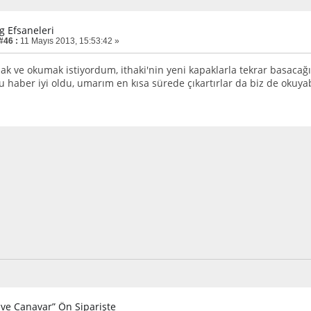
g Efsaneleri
#46 :
11 Mayıs 2013, 15:53:42 »
mak ve okumak istiyordum, ithaki'nin yeni kapaklarla tekrar basaca
 haber iyi oldu, umarım en kısa sürede çıkartırlar da biz de okuyabi
 ve Canavar” Ön Siparişte