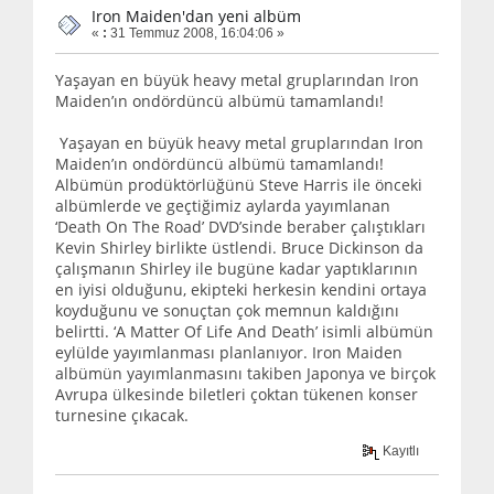
Iron Maiden'dan yeni albüm
«
:
31 Temmuz 2008, 16:04:06 »
Yaşayan en büyük heavy metal gruplarından Iron
Maiden’ın ondördüncü albümü tamamlandı!
Yaşayan en büyük heavy metal gruplarından Iron
Maiden’ın ondördüncü albümü tamamlandı!
Albümün prodüktörlüğünü Steve Harris ile önceki
albümlerde ve geçtiğimiz aylarda yayımlanan
‘Death On The Road’ DVD’sinde beraber çalıştıkları
Kevin Shirley birlikte üstlendi. Bruce Dickinson da
çalışmanın Shirley ile bugüne kadar yaptıklarının
en iyisi olduğunu, ekipteki herkesin kendini ortaya
koyduğunu ve sonuçtan çok memnun kaldığını
belirtti. ‘A Matter Of Life And Death’ isimli albümün
eylülde yayımlanması planlanıyor. Iron Maiden
albümün yayımlanmasını takiben Japonya ve birçok
Avrupa ülkesinde biletleri çoktan tükenen konser
turnesine çıkacak.
Kayıtlı