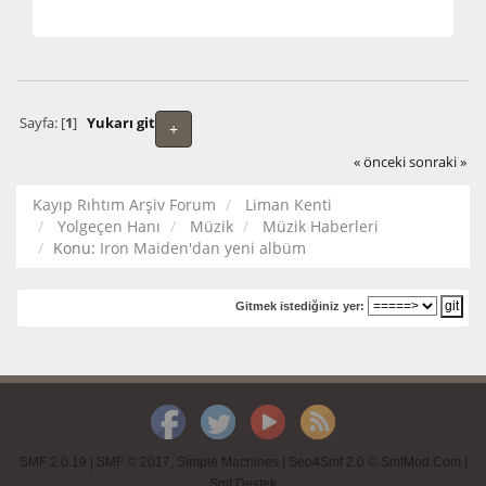
Sayfa: [
1
]
Yukarı git
+
« önceki
sonraki »
Kayıp Rıhtım Arşiv Forum
Liman Kenti
Yolgeçen Hanı
Müzik
Müzik Haberleri
Konu:
Iron Maiden'dan yeni albüm
Gitmek istediğiniz yer:
SMF 2.0.19
|
SMF © 2017
,
Simple Machines
|
Seo4Smf 2.0 © SmfMod.Com
|
Smf Destek