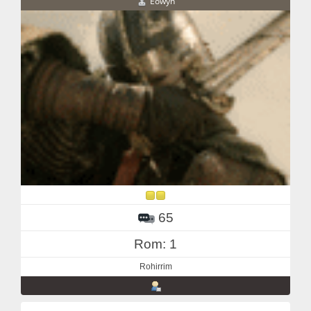
Eowyn
65
Rom: 1
Rohirrim