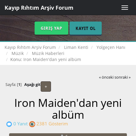
Kayıp Rıhtım Arşiv Forum
Toggle
naviga
GIRIŞ YAP
KAYIT OL
Kayıp Rıhtım Arşiv Forum
Liman Kenti
Yolgeçen Hanı
Müzik
Müzik Haberleri
Konu:
Iron Maiden'dan yeni albüm
« önceki
sonraki »
Sayfa: [
1
]
Aşağı git
+
Iron Maiden'dan yeni
albüm
0 Yanıt
2381 Gösterim