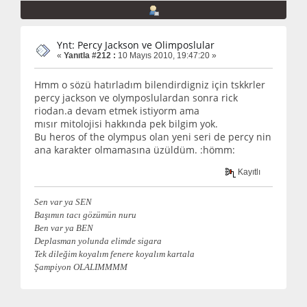
Ynt: Percy Jackson ve Olimposlular
«
Yanıtla #212 :
10 Mayıs 2010, 19:47:20 »
Hmm o sözü hatırladım bilendirdigniz için tskkrler
percy jackson ve olymposlulardan sonra rick
riodan.a devam etmek istiyorm ama
mısır mitolojisi hakkında pek bilgim yok.
Bu heros of the olympus olan yeni seri de percy nin
ana karakter olmamasına üzüldüm. :hömm:
Kayıtlı
Sen var ya SEN
Başımın tacı gözümün nuru
Ben var ya BEN
Deplasman yolunda elimde sigara
Tek dileğim koyalım fenere koyalım kartala
Şampiyon OLALIMMMM