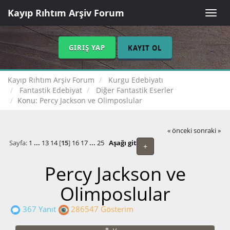
Kayıp Rıhtım Arşiv Forum
Toggle
naviga
GIRIŞ YAP
KAYIT OL
Kayıp Rıhtım Arşiv Forum
Kurgu Edebiyatı
Fantastik Edebiyat
Diğer Fantastik Eserler
Konu:
Percy Jackson ve Olimposlular
« önceki
sonraki »
Sayfa:
1
...
13
14
[
15
]
16
17
...
25
Aşağı git
+
Percy Jackson ve
Olimposlular
367 Yanıt
286547 Gösterim