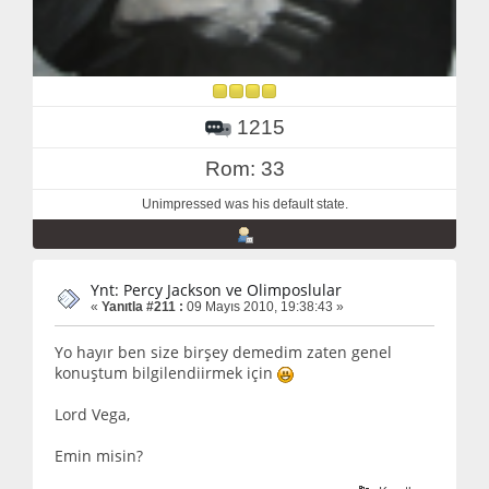
1215
Rom: 33
Unimpressed was his default state.
Ynt: Percy Jackson ve Olimposlular
«
Yanıtla #211 :
09 Mayıs 2010, 19:38:43 »
Yo hayır ben size birşey demedim zaten genel
konuştum bilgilendiirmek için
Lord Vega,
Emin misin?