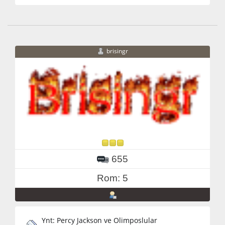
brisingr
655
Rom: 5
Ynt: Percy Jackson ve Olimposlular