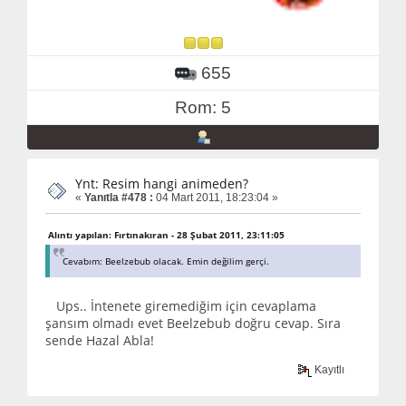
655
Rom: 5
Ynt: Resim hangi animeden?
«
Yanıtla #478 :
04 Mart 2011, 18:23:04 »
Alıntı yapılan: Fırtınakıran - 28 Şubat 2011, 23:11:05
Cevabım: Beelzebub olacak. Emin değilim gerçi.
Ups.. İntenete giremediğim için cevaplama
şansım olmadı evet Beelzebub doğru cevap. Sıra
sende Hazal Abla!
Kayıtlı