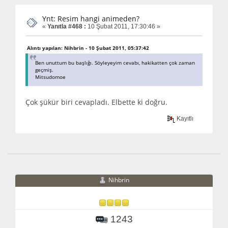
Ynt: Resim hangi animeden?
«
Yanıtla #468 :
10 Şubat 2011, 17:30:46 »
Alıntı yapılan: Nihbrin - 10 Şubat 2011, 05:37:42
Ben unuttum bu başlığı. Söyleyeyim cevabı, hakikatten çok zaman
geçmiş.
Mitsudomoe
Çok şükür biri cevapladı. Elbette ki doğru.
Kayıtlı
Nihbrin
1243