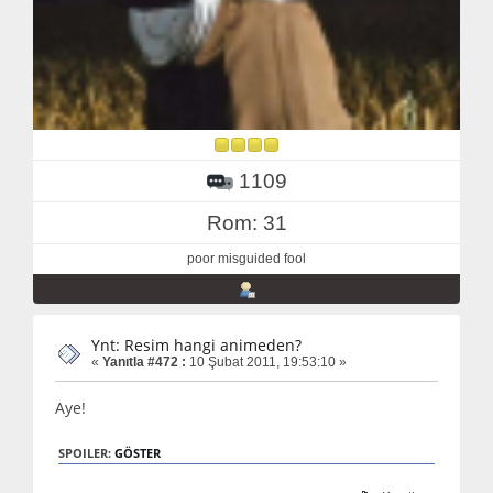
1109
Rom: 31
poor misguided fool
Ynt: Resim hangi animeden?
«
Yanıtla #472 :
10 Şubat 2011, 19:53:10 »
Aye!
SPOILER:
GÖSTER