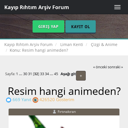
Kayıp Rıhtım Arşiv Forum
Toggle
naviga
GIRIŞ YAP
KAYIT OL
Kayıp Rıhtım Arşiv Forum
Liman Kenti
Çizgi & Anime
Konu:
Resim hangi animeden?
« önceki
sonraki »
Sayfa:
1
...
30
31
[
32
]
33
34
...
45
Aşağı git
+
Resim hangi animeden?
669 Yanıt
426520 Gösterim
Fırtınakıran