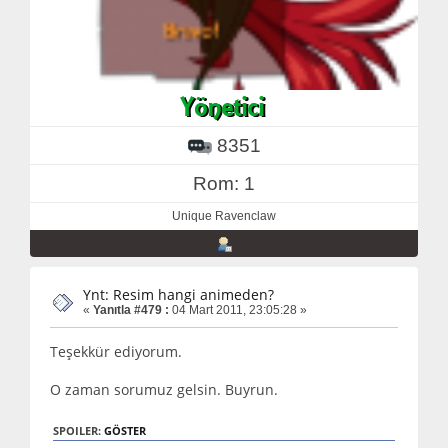
8351
Rom: 1
Unique Ravenclaw
Ynt: Resim hangi animeden?
«
Yanıtla #479 :
04 Mart 2011, 23:05:28 »
Teşekkür ediyorum.
O zaman sorumuz gelsin. Buyrun.
SPOILER:
GÖSTER