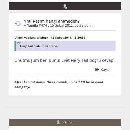
Ynt: Resim hangi animeden?
«
Yanıtla #474 :
15 Şubat 2011, 00:29:56 »
Alıntı yapılan: brisingr - 12 Şubat 2011, 13:20:36
Fairy Tail olabilir mi acaba?
Unutmuşum ben bunu! Evet Fairy Tail doğru cevap.
Kayıtlı
After I count down, three rounds, in hell I'll be in good
company.
brisingr