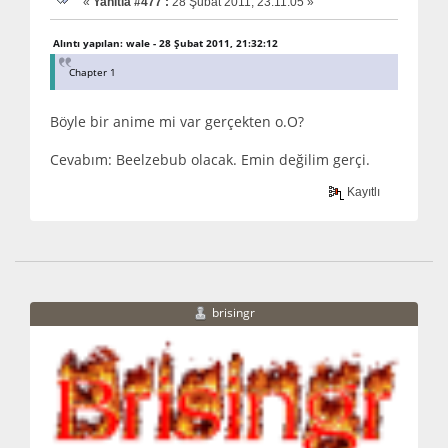
«
Yanıtla #477 :
28 Şubat 2011, 23:11:05 »
Alıntı yapılan: wale - 28 Şubat 2011, 21:32:12
Chapter 1
Böyle bir anime mi var gerçekten o.O?
Cevabım: Beelzebub olacak. Emin değilim gerçi.
Kayıtlı
brisingr