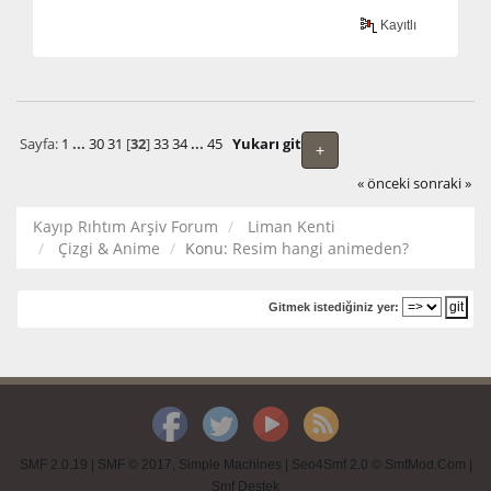
Kayıtlı
Sayfa:
1
...
30
31
[
32
]
33
34
...
45
Yukarı git
+
« önceki
sonraki »
Kayıp Rıhtım Arşiv Forum
Liman Kenti
Çizgi & Anime
Konu:
Resim hangi animeden?
Gitmek istediğiniz yer:
SMF 2.0.19
|
SMF © 2017
,
Simple Machines
|
Seo4Smf 2.0 © SmfMod.Com
|
Smf Destek