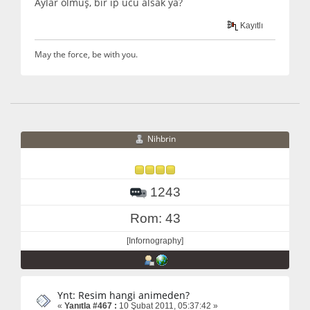
Aylar olmuş, bir ip ucu alsak ya?
Kayıtlı
May the force, be with you.
Nihbrin
1243
Rom: 43
[Infornography]
Ynt: Resim hangi animeden?
«
Yanıtla #467 :
10 Şubat 2011, 05:37:42 »