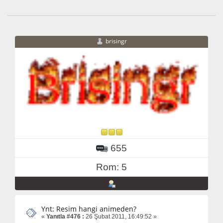
brisingr
655
Rom: 5
Ynt: Resim hangi animeden?
«
Yanıtla #476 :
26 Şubat 2011, 16:49:52 »