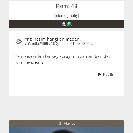
Rom: 43
[Infornography]
Ynt: Resim hangi animeden?
«
Yanıtla #469 :
10 Şubat 2011, 18:23:22 »
Yeni sezondan bir şey sorayım o zaman ben de.
SPOILER:
GÖSTER
Kayıtlı
Marius