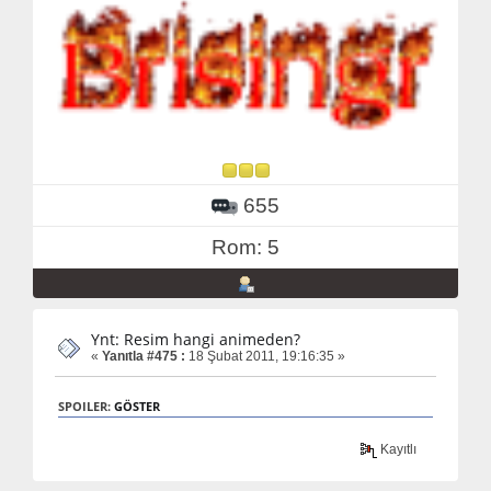
655
Rom: 5
Ynt: Resim hangi animeden?
«
Yanıtla #475 :
18 Şubat 2011, 19:16:35 »
SPOILER:
GÖSTER
Kayıtlı