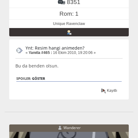
8351
Rom: 1
Unique Ravenclaw
Ynt: Resim hangi animeden?
«
Yanıtla #465 :
16 Ekim 2010, 19:20:06 »
Bu da benden olsun.
SPOILER:
GÖSTER
Kayıtlı
Wanderer