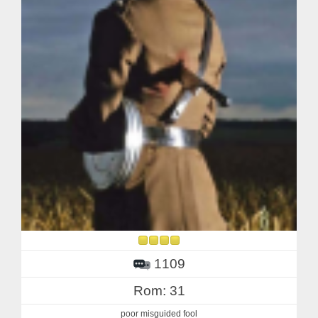
1109
Rom: 31
poor misguided fool