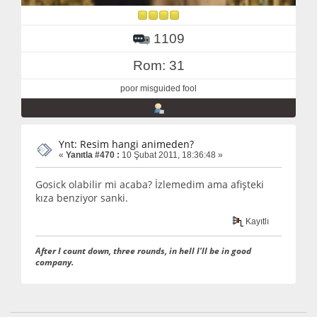
1109
Rom: 31
poor misguided fool
Ynt: Resim hangi animeden?
«
Yanıtla #470 :
10 Şubat 2011, 18:36:48 »
Gosick olabilir mi acaba? İzlemedim ama afişteki
kıza benziyor sanki.
Kayıtlı
After I count down, three rounds, in hell I'll be in good
company.