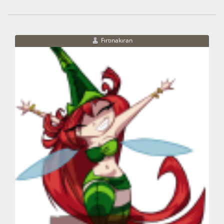
Fırtınakıran