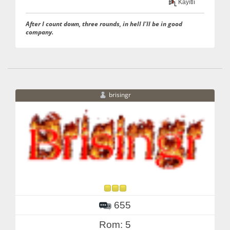
Kayıtlı
After I count down, three rounds, in hell I'll be in good
company.
brisingr
655
Rom: 5