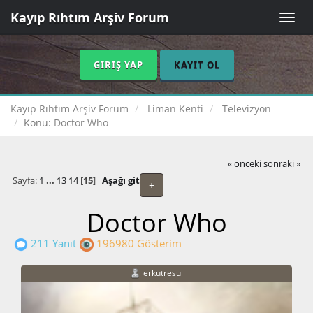
Kayıp Rıhtım Arşiv Forum
Toggle
naviga
GIRIŞ YAP
KAYIT OL
Kayıp Rıhtım Arşiv Forum
Liman Kenti
Televizyon
Konu:
Doctor Who
« önceki
sonraki »
Sayfa:
1
...
13
14
[
15
]
Aşağı git
+
Doctor Who
211 Yanıt
196980 Gösterim
erkutresul