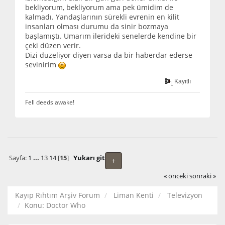
bekliyorum, bekliyorum ama pek ümidim de
kalmadı. Yandaşlarının sürekli evrenin en kilit
insanları olması durumu da sinir bozmaya
başlamıştı. Umarım ilerideki senelerde kendine bir
çeki düzen verir.
Dizi düzeliyor diyen varsa da bir haberdar ederse
sevinirim
Kayıtlı
Fell deeds awake!
Sayfa:
1
...
13
14
[
15
]
Yukarı git
+
« önceki
sonraki »
Kayıp Rıhtım Arşiv Forum
Liman Kenti
Televizyon
Konu:
Doctor Who