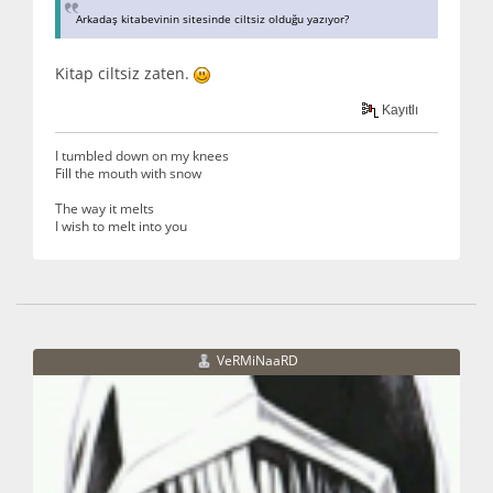
Arkadaş kitabevinin sitesinde ciltsiz olduğu yazıyor?
Kitap ciltsiz zaten.
Kayıtlı
I tumbled down on my knees
Fill the mouth with snow
The way it melts
I wish to melt into you
VeRMiNaaRD