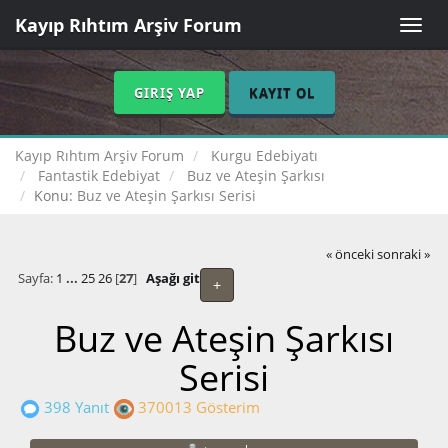
Kayıp Rıhtım Arşiv Forum
Toggle
naviga
GIRIŞ YAP
KAYIT OL
Kayıp Rıhtım Arşiv Forum
Kurgu Edebiyatı
Fantastik Edebiyat
Buz ve Ateşin Şarkısı
Konu:
Buz ve Ateşin Şarkısı Serisi
« önceki
sonraki »
Sayfa:
1
...
25
26
[
27
]
Aşağı git
+
Buz ve Ateşin Şarkısı
Serisi
398 Yanıt
370013 Gösterim