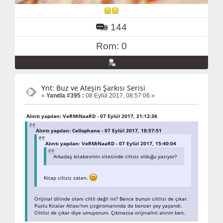
144
Rom: 0
Ynt: Buz ve Ateşin Şarkısı Serisi
«
Yanıtla #395 :
08 Eylül 2017, 08:57:06 »
Alıntı yapılan: VeRMiNaaRD - 07 Eylül 2017, 21:12:36
Alıntı yapılan: Cellophane - 07 Eylül 2017, 18:57:51
Alıntı yapılan: VeRMiNaaRD - 07 Eylül 2017, 15:40:04
Arkadaş kitabevinin sitesinde ciltsiz olduğu yazıyor?
Kitap ciltsiz zaten.
Orijinal dilinde olanı ciltli değil mi? Bence bunun ciltlisi de çıkar.
Puslu Kıtalar Atlası'nın çizgiromanında da benzer şey yaşandı.
Ciltlisi de çıkar diye umuyorum. Çıkmazsa orijinalini alırım ben.