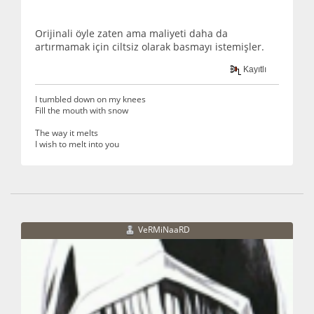
Orijinali öyle zaten ama maliyeti daha da
artırmamak için ciltsiz olarak basmayı istemişler.
Kayıtlı
I tumbled down on my knees
Fill the mouth with snow
The way it melts
I wish to melt into you
VeRMiNaaRD