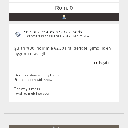
Rom: 0
Ynt: Buz ve Ateşin Şarkısı Serisi
«
Yanıtla #397 :
08 Eylül 2017, 14:57:14 »
Şu an %30 indirimle 62,30 lira idefix'te. Şimdilik en
uygunu orası gibi.
Kayıtlı
I tumbled down on my knees
Fill the mouth with snow
The way it melts
I wish to melt into you