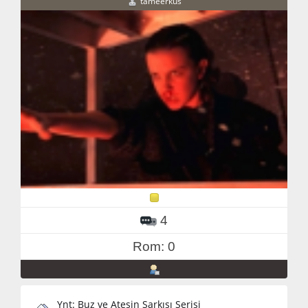
tameerkus
4
Rom: 0
Ynt: Buz ve Ateşin Şarkısı Serisi