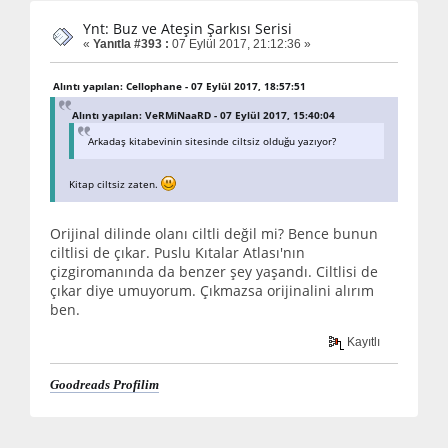
Ynt: Buz ve Ateşin Şarkısı Serisi
«
Yanıtla #393 :
07 Eylül 2017, 21:12:36 »
Alıntı yapılan: Cellophane - 07 Eylül 2017, 18:57:51
Alıntı yapılan: VeRMiNaaRD - 07 Eylül 2017, 15:40:04
Arkadaş kitabevinin sitesinde ciltsiz olduğu yazıyor?
Kitap ciltsiz zaten.
Orijinal dilinde olanı ciltli değil mi? Bence bunun
ciltlisi de çıkar. Puslu Kıtalar Atlası'nın
çizgiromanında da benzer şey yaşandı. Ciltlisi de
çıkar diye umuyorum. Çıkmazsa orijinalini alırım
ben.
Kayıtlı
Goodreads Profilim