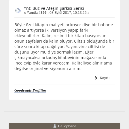
Ynt: Buz ve Ateşin Şarkısı Serisi
«
Yanıtla #396 :
08 Eylül 2017, 10:13:25 »
Böyle özel kitapta maliyeti artırıyor diye bir bahane
olmaz artıyorsa iki versiyon yapıp farkı
ekleyebilirler. Kalın, resimli bir kitap basıyorsun
onun sayfaları da kalın oluyor. Ciltsiz olduğunda bir
süre sonra kitap dağılıyor. Yayınevine ciltlisi de
düşünülüyor mu diye sormak lazım. Eğer
çıkmayacaksa arkadaş kitabevinin mağazasında
inceleyip öyle karar verecem. Kaliteliyse alınır ama
değilse orijinal versiyonunu alırım.
Kayıtlı
Goodreads Profilim
Cellophane