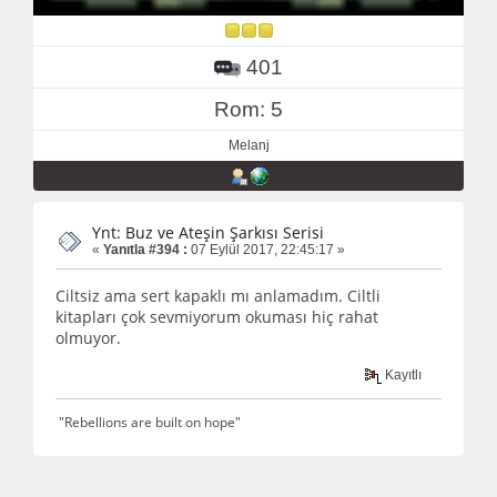
401
Rom: 5
Melanj
Ynt: Buz ve Ateşin Şarkısı Serisi
«
Yanıtla #394 :
07 Eylül 2017, 22:45:17 »
Ciltsiz ama sert kapaklı mı anlamadım. Ciltli
kitapları çok sevmiyorum okuması hiç rahat
olmuyor.
Kayıtlı
"Rebellions are built on hope"