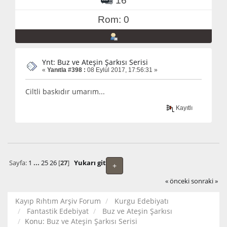
16
Rom: 0
Ynt: Buz ve Ateşin Şarkısı Serisi
«
Yanıtla #398 :
08 Eylül 2017, 17:56:31 »
Ciltli baskıdır umarım...
Kayıtlı
Sayfa:
1
...
25
26
[
27
]
Yukarı git
+
« önceki
sonraki »
Kayıp Rıhtım Arşiv Forum
Kurgu Edebiyatı
Fantastik Edebiyat
Buz ve Ateşin Şarkısı
Konu:
Buz ve Ateşin Şarkısı Serisi