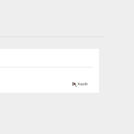
Kayıtlı