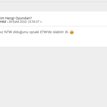
sim Hangi Oyundan?
 #442 :
28 Eylül 2010, 15:54:27 »
nız NTW olduğunu oysaki ETW'de olabilir di.