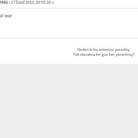
 #441 :
27 Eylül 2010, 20:55:20 »
al war
Neden ki bu anlamsız yaradılış,
Yok olacaksa bir gün her yaratılmış?