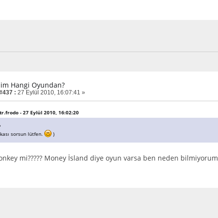
sim Hangi Oyundan?
 #437 :
27 Eylül 2010, 16:07:41 »
otr.frodo - 27 Eylül 2010, 16:02:20
?
kası sorsun lütfen.
)
nkey mi????? Money İsland diye oyun varsa ben neden bilmiyoru