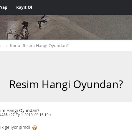
 Yap
Kayıt Ol
ar
Konu:
Resim Hangi Oyundan?
Resim Hangi Oyundan?
sim Hangi Oyundan?
 #435 :
27 Eylül 2010, 00:16:19 »
sik geliyor şimdi