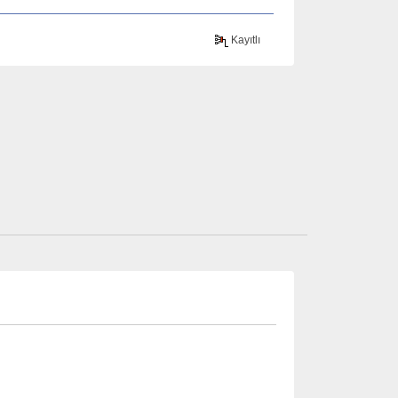
Kayıtlı