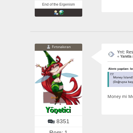
End of the Ergenism
Fırtınakıran
Ynt: Re
«
Yanıtla
Alıntı yapılan: l
Money İsland
(Doğruysa baş
Money mi Mo
8351
Rom: 1