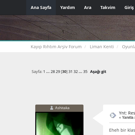
Ana Sayfa
Yardım
Ara
Takvim
Giriş
Kayıp Rıhtım Arşiv Forum
Liman Kenti
Oyunl
Sayfa:
1
...
28
29
[
30
]
31
32
...
35
Aşağı git
Ashitaka
Ynt: Re
«
Yanıtla
Eheh bir kla