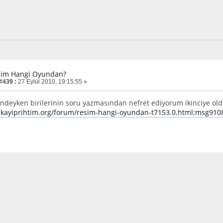
sim Hangi Oyundan?
 #439 :
27 Eylül 2010, 19:15:55 »
deyken birilerinin soru yazmasından nefret ediyorum ikinciye old
.kayiprihtim.org/forum/resim-hangi-oyundan-t7153.0.html;msg9