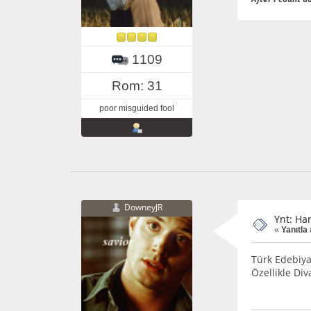
1109
Rom: 31
poor misguided fool
DowneyJR
Ynt: Ha
«
Yanıtla 
Türk Edebiyat
Özellikle Div