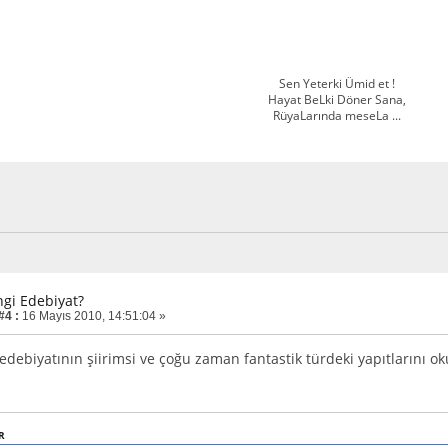
Sen Yeterki Ümid et !
Hayat BeLki Döner Sana,
RüyaLarında meseLa ...
ngi Edebiyat?
#4 :
16 Mayıs 2010, 14:51:04 »
edebiyatının şiirimsi ve çoğu zaman fantastik türdeki yapıtlarını
R