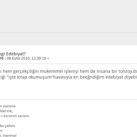
ngi Edebiyat?
#6 :
08 Eylül 2010, 12:39:19 »
ı hem gerçekçiliğin mükemmel işlenişi hem de insana bir tolstoy,d
tiği "işte kitap okumuşum"havasıyla en beeğndiğim edebiyat diyebil
im inanma
klerine;
 esrarım sensin.
bu yalanı
r.
, inanma!