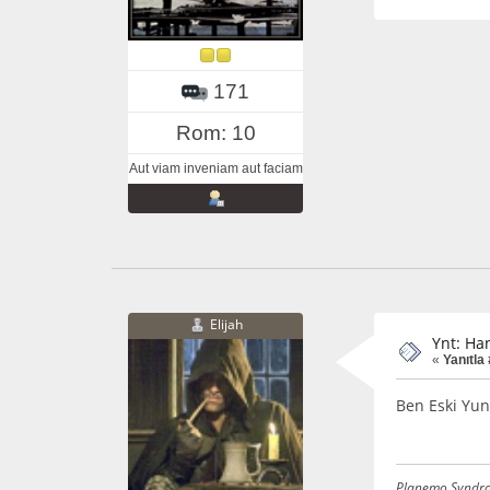
171
Rom: 10
Aut viam inveniam aut faciam
Elijah
Ynt: Ha
«
Yanıtla 
Ben Eski Yun
Planemo Syndr