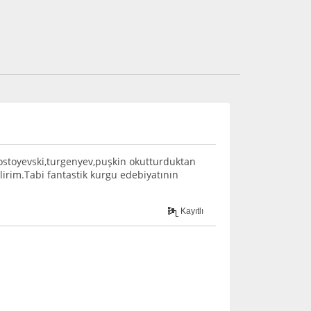
ostoyevski,turgenyev,puşkin okutturduktan
irim.Tabi fantastik kurgu edebiyatının
Kayıtlı