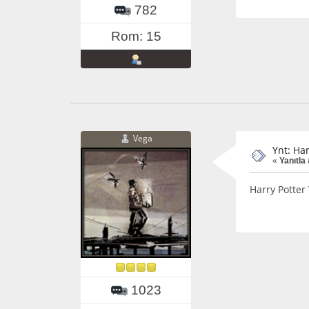
782
Rom: 15
Vega
Ynt: Ha
«
Yanıtla 
Harry Potter 
1023