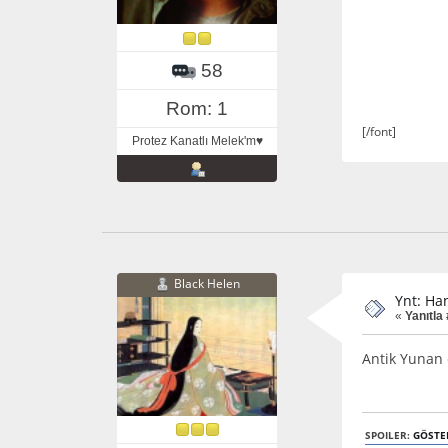
58
Rom: 1
[/font]
Protez Kanatlı Melek'm♥
Black Helen
Ynt: Ha
«
Yanıtla 
Antik Yunan 
SPOILER:
GÖSTE