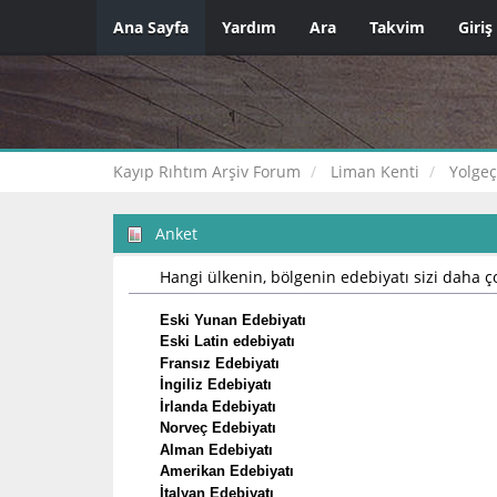
Ana Sayfa
Yardım
Ara
Takvim
Giriş
Kayıp Rıhtım Arşiv Forum
Liman Kenti
Yolge
Anket
Hangi ülkenin, bölgenin edebiyatı sizi daha ço
Eski Yunan Edebiyatı
Eski Latin edebiyatı
Fransız Edebiyatı
İngiliz Edebiyatı
İrlanda Edebiyatı
Norveç Edebiyatı
Alman Edebiyatı
Amerikan Edebiyatı
İtalyan Edebiyatı