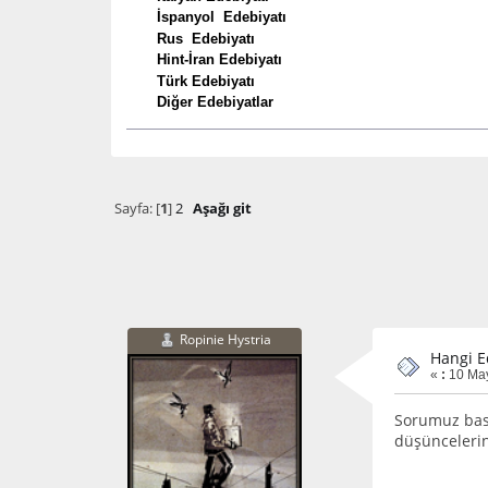
İspanyol Edebiyatı
Rus Edebiyatı
Hint-İran Edebiyatı
Türk Edebiyatı
Diğer Edebiyatlar
Sayfa: [
1
]
2
Aşağı git
Ropinie Hystria
Hangi E
«
:
10 May
Sorumuz bas
düşüncelerini