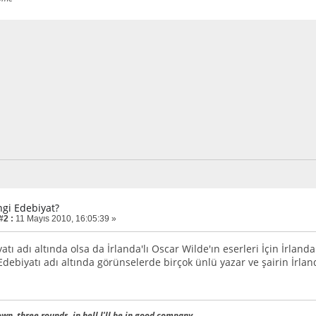
ngi Edebiyat?
#2 :
11 Mayıs 2010, 16:05:39 »
yatı adı altında olsa da İrlanda'lı Oscar Wilde'ın eserleri İçin İrla
Edebiyatı adı altında görünselerde birçok ünlü yazar ve şairin İrland
own, three rounds, in hell I'll be in good company.