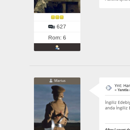
627
Rom: 6
Marius
Ynt: Ha
«
Yanıtla 
İngiliz Edebi
anda İngiliz 
After I count d