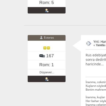
Rom: 5
Ectoras
Ynt: Ha
«
Yanıtla 
Rus edebiyat
167
sonra dedirt
haricinde...
Rom: 1
Düşsever...
İnanma, ceket
Kuşların söyledi
Benim mahrem-i
İnanma, kuşlar 
Her bahar söyle
İnanma ceketim