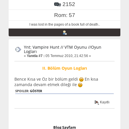
2152
Rom: 57
I was lost in the pages of a book full of death..
Ynt: Vampire Hunt // VTM Oyunu //Oyun
Logları
«
Yanıtla #7 :
05 Temmuz 2010, 21:42:56 »
II. Bölüm Oyun Logları
Bence Kısa ve Öz bir bölüm geldi
En kısa
zamanda devam etmek dileği ile
SPOILER:
GÖSTER
Kayıtlı
Blog Sayfam