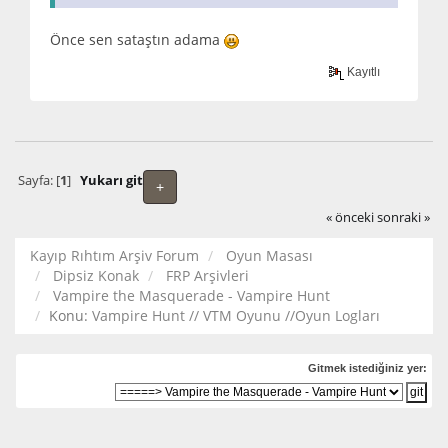
Önce sen sataştın adama
Kayıtlı
Sayfa: [
1
]
Yukarı git
+
« önceki
sonraki »
Kayıp Rıhtım Arşiv Forum
Oyun Masası
Dipsiz Konak
FRP Arşivleri
Vampire the Masquerade - Vampire Hunt
Konu:
Vampire Hunt // VTM Oyunu //Oyun Logları
Gitmek istediğiniz yer: