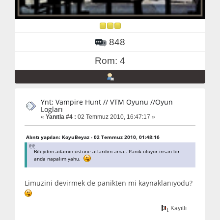
848
Rom: 4
Ynt: Vampire Hunt // VTM Oyunu //Oyun
Logları
«
Yanıtla #4 :
02 Temmuz 2010, 16:47:17 »
Alıntı yapılan: KoyuBeyaz - 02 Temmuz 2010, 01:48:16
Bileydim adamın üstüne atlardım ama.. Panik oluyor insan bir
anda napalım yahu.
Limuzini devirmek de panikten mi kaynaklanıyodu?
Kayıtlı