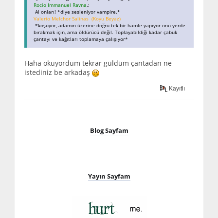
Rocio Immanuel Ravna
.:
Al onları! *diye sesleniyor vampire.*
Valerio Melchor Salinas (Koyu Beyaz)
*koşuyor, adamın üzerine doğru tek bir hamle yapıyor onu yerde
bırakmak için, ama öldürücü değil. Toplayabildiği kadar çabuk
çantayı ve kağıtları toplamaya çalışıyor*
Haha okuyordum tekrar güldüm çantadan ne
istediniz be arkadaş
Kayıtlı
Blog Sayfam
Yayın Sayfam