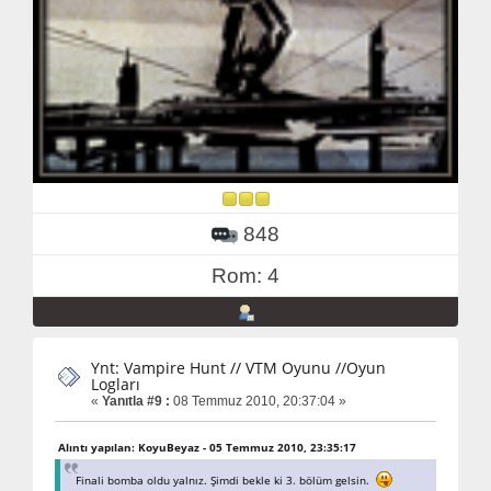
848
Rom: 4
Ynt: Vampire Hunt // VTM Oyunu //Oyun
Logları
«
Yanıtla #9 :
08 Temmuz 2010, 20:37:04 »
Alıntı yapılan: KoyuBeyaz - 05 Temmuz 2010, 23:35:17
Finali bomba oldu yalnız. Şimdi bekle ki 3. bölüm gelsin.