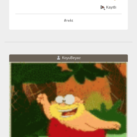
Kayıtlı
#rekt
KoyuBeyaz