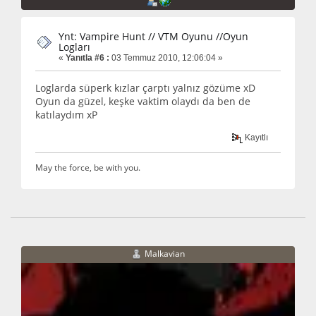
Ynt: Vampire Hunt // VTM Oyunu //Oyun
Logları
«
Yanıtla #6 :
03 Temmuz 2010, 12:06:04 »
Loglarda süperk kızlar çarptı yalnız gözüme xD
Oyun da güzel, keşke vaktim olaydı da ben de
katılaydım xP
Kayıtlı
May the force, be with you.
Malkavian