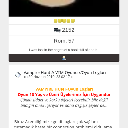
2152
Rom: 57
I was lost in the pages of a book full of death..
Vampire Hunt // VTM Oyunu //Oyun Logları
«
:
30 Haziran 2010, 23:02:17 »
VAMPIRE HUNT-Oyun Logları
Oyun 16 Yaş ve Üzeri Üyelerimiz İçin Uygundur
Çünkü şiddet ve korku öğeleri içerebilir bile değil
bildiğin direk içeriyor ve daha değişik şeyler de...
Biraz Acemiliğimize geldi logları çok sağlam
tutamadık başta bir connection problemi oldu ama