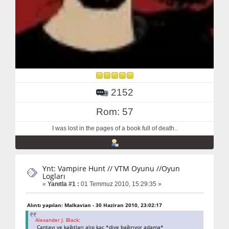
2152
Rom: 57
I was lost in the pages of a book full of death..
Ynt: Vampire Hunt // VTM Oyunu //Oyun
Logları
«
Yanıtla #1 :
01 Temmuz 2010, 15:29:35 »
Alıntı yapılan: Malkavian - 30 Haziran 2010, 23:02:17
Alexander J. Black:
Çantayı ve kağıtları alıp kaç *diye bağırıyor adama*