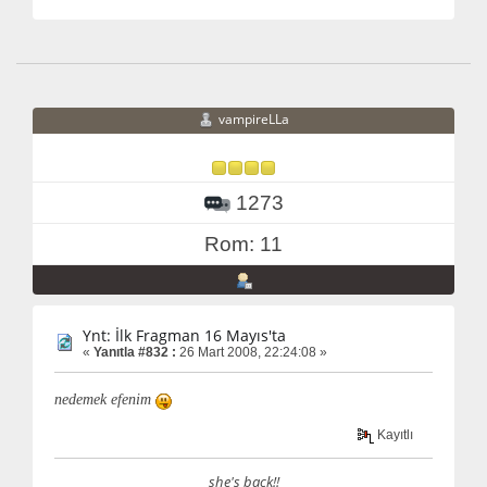
vampireLLa
1273
Rom: 11
Ynt: İlk Fragman 16 Mayıs'ta
«
Yanıtla #832 :
26 Mart 2008, 22:24:08 »
nedemek efenim
Kayıtlı
she's back!!