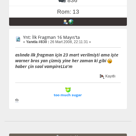
836
Rom: 13
Ynt: İlk Fragman 16 Mayıs'ta
«
Yanıtla #830 :
26 Mart 2008, 22:11:31 »
aslında ilk fragman için 23 mart verilmişti ama işte
warner bros yan çizmiş yine her zaman ki gibi
haber çin saol vampireLLa'm
Kayıtlı
too much sugar
t
b