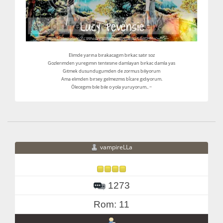
Elımde yarına bırakacagım bırkac satır soz
Gozlerımden yuregımın tentesıne damlayan bırkac damla yas
Gıtmek dusundugumden de zormus bılıyorum
Ama elımden bırsey gelmezmıs bîcare gıdıyorum.
Ölecegımı bıle bıle o yola yuruyorum.. ~
vampireLLa
1273
Rom: 11