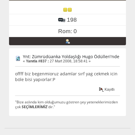
198
Rom: 0
Ynt: Zümrüdüanka Yoldaşlığı Hugo Ödülleri'nde
«
Yanıtla #837 :
27 Mart 2008, 18:58:41 »
offff biz begenmioruz adamlar sırf yag cekmek icin
böle bisi yapıorlar:P
Kayıtlı
"Bize aslında kim olduğumuzu göstren şey yeteneklerimizden
çok
SEÇİMLERİMİZ
'dir."