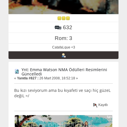
632
Rom: 3
CatafaLque <3
Ynt: Emma Watson NMA Ödülleri Resimlerini
Güncelledi
«
Yanıtla #827 :
26 Mart 2008, 18:52:18 »
Bu kızı seviyorum ama bu kıyafeti ve saçı hiç güzeL
değiL =/
Kayıtlı