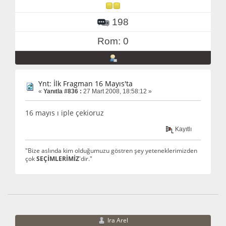
198
Rom: 0
Ynt: İlk Fragman 16 Mayıs'ta
«
Yanıtla #836 :
27 Mart 2008, 18:58:12 »
16 mayıs ı iple çekioruz
Kayıtlı
"Bize aslında kim olduğumuzu göstren şey yeteneklerimizden
çok
SEÇİMLERİMİZ
'dir."
Ira Arel