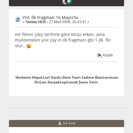
Ynt: İlk Fragman 16 Mayıs'ta
«
Yanıtla #835 :
27 Mart 2008, 16:43:47 »
evt filmin çıkış tarihine göre biraz erken..ama
muhtemelen yne zay ın ilk fragmanı gbi 1 dk fln
olur..
Kayıtlı
Herkesin HayaLLeri Vardır,Ama Tanrı Sadece BazıLarımıza
OnLarı GerçekLeştirecek Şansı Verir.
Ira Arel