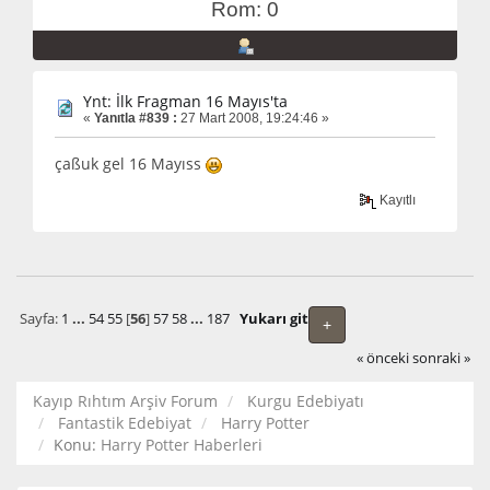
Rom: 0
Ynt: İlk Fragman 16 Mayıs'ta
«
Yanıtla #839 :
27 Mart 2008, 19:24:46 »
çaßuk gel 16 Mayıss
Kayıtlı
Sayfa:
1
...
54
55
[
56
]
57
58
...
187
Yukarı git
+
« önceki
sonraki »
Kayıp Rıhtım Arşiv Forum
Kurgu Edebiyatı
Fantastik Edebiyat
Harry Potter
Konu:
Harry Potter Haberleri