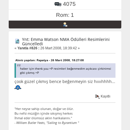
4075
Rom: 1
Ynt: Emma Watson NMA Ödülleri Resimlerini
Güncelledi
«
Yanıtla #826 :
26 Mart 2008, 18:39:42 »
Alıntı yapılan: Papatya - 26 Mart 2008, 18:27:08
haber için thenk yuu =P resimleri beğenmedim açıkcası çirkinimsi
gibi çıkmış =P
çook güzel çıkmış bence beğenmeyin siz hııııhhhh...
Kayıtlı
"Her neyse sahip olunan, doğar ve ölür.
Bu nefsi müziğin içinde sıkışmış herkes
İhmal eder ölümsüz aklın harikalarını."
- William Butler Yeats, "Sailing to Byzantium "