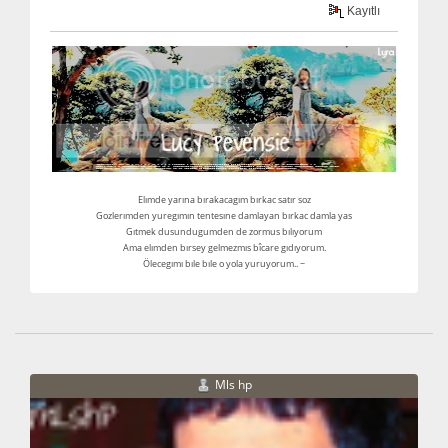
Kayıtlı
Elımde yarına bırakacagım bırkac satır soz
Gozlerımden yuregımın tentesıne damlayan bırkac damla yas
Gıtmek dusundugumden de zormus bılıyorum
Ama elımden bırsey gelmezmıs bîcare gıdıyorum.
Ölecegımı bıle bıle o yola yuruyorum.. ~
Mls hp