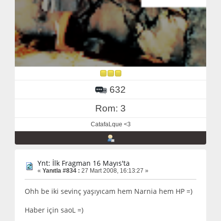
632
Rom: 3
CatafaLque <3
Ynt: İlk Fragman 16 Mayıs'ta
«
Yanıtla #834 :
27 Mart 2008, 16:13:27 »
Ohh be iki sevinç yaşıyıcam hem Narnia hem HP =)
Haber için saoL =)