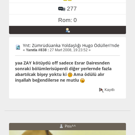
277
Rom: 0
Ynt: Zümrüdüanka Yoldaşlığı Hugo Ödülleri'nde
«
Yanıtla #838 :
27 Mart 2008, 19:23:52 »
yaa ZAY kötüydü off sadece Esrar Dairesnden
sonraki bölümlerisüperdi diğer yerlernde fazla
abartılcak bişey yoktu ki
Ama ödülü alır
inşallah beğendilerse ne mutlu
Kayıtlı
Pitis^^