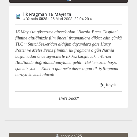
İlk Fragman 16 Mayıs'ta
«
Yanıtla #828 :
26 Mart 2008, 22:04:20 »
16 Mayıs'ta gösterime girecek olan "Narnia:Prens Caspian"
filmine gittiğinizde film öncesi fragmanlara dikkat edin çünkü
TLC ~ SnitchSeeker'dan aldığım duyumlara göre Harry
Potter ve Melez Prens filminin ilk fragmanı o gün Narnia
başlamadan önce seyircilerle ilk kez karşılacak...Warner
Bros'tanda doğrulama/onaylama geldi...Beklemekten başka
çaremiz yok ... Elbet o gün net'e düşer o gün ilk iş fragmanı
buraya koymak olacak
Kayıtlı
she's back!!
scorpion325