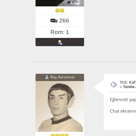
266
Rom: 1
Bay_Karamsar
Ynt: Ka
«
Yanıtla
Eğlenceli yay
Chat ekranın