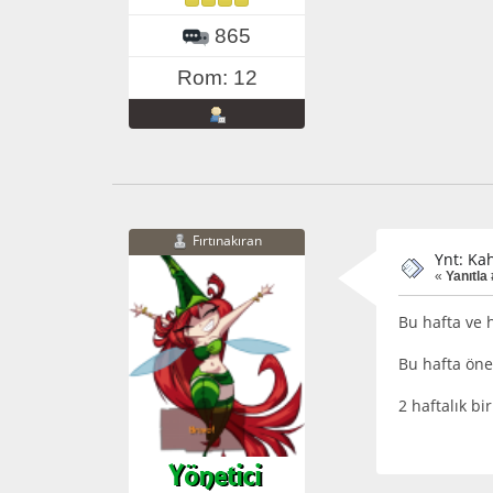
865
Rom: 12
Fırtınakıran
Ynt: Ka
«
Yanıtla
Bu hafta ve 
Bu hafta öne
2 haftalık bi