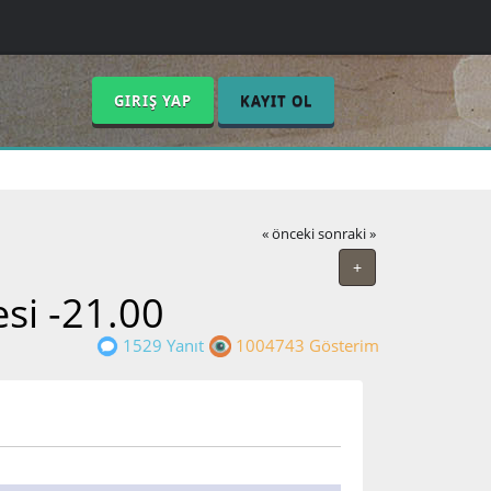
GIRIŞ YAP
KAYIT OL
« önceki
sonraki »
+
si -21.00
1529 Yanıt
1004743 Gösterim