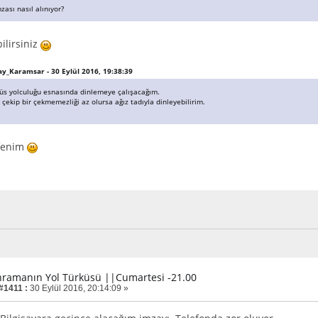
mzası nasıl alınıyor?
ilirsiniz
Bay_Karamsar - 30 Eylül 2016, 19:38:39
üs yolculuğu esnasında dinlemeye çalışacağım.
 çekip bir çekmemezliği az olursa ağız tadıyla dinleyebilirim.
efenim
hramanın Yol Türküsü ||Cumartesi -21.00
 #1411 :
30 Eylül 2016, 20:14:09 »