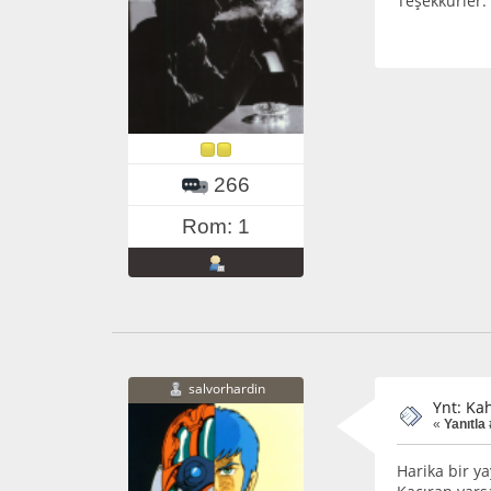
Teşekkürler.
266
Rom: 1
salvorhardin
Ynt: Ka
«
Yanıtla
Harika bir y