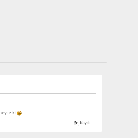
neyse ki
.
Kayıtlı