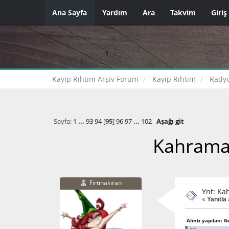
Ana Sayfa
Yardım
Ara
Takvim
Giriş
Kayıp Rıhtım Arşiv Forum
Kayıp Rıhtım
Radyo
Sayfa:
1
...
93
94
[
95
]
96
97
...
102
Aşağı git
Kahraman
Fırtınakıran
Ynt: Ka
«
Yanıtla
Alıntı yapılan: 