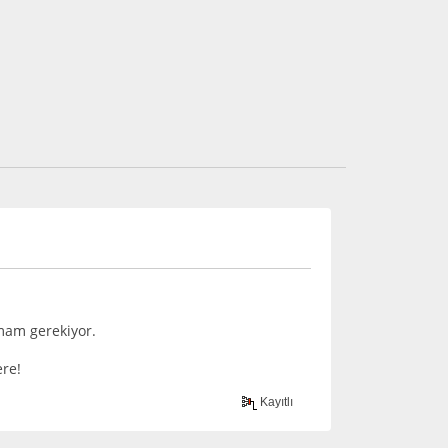
lmam gerekiyor.
re!
Kayıtlı