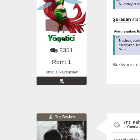
Şu dinleyici i
Şuradan
alab
Alıntı yapılan: 
Nasipse, otob
Yoldayken, bir
Şans.
8351
Rom: 1
Bekliyoruz 
Unique Ravenclaw
Guy Fawkes
Ynt: Ka
«
Yanıtla