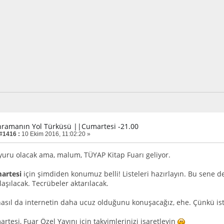
hramanın Yol Türküsü ||Cumartesi -21.00
 #1416 :
10 Ekim 2016, 11:02:20 »
yuru olacak ama, malum, TÜYAP Kitap Fuarı geliyor.
artesi
için şimdiden konumuz belli! Listeleri hazırlayın. Bu sene de
laşılacak. Tecrübeler aktarılacak.
nasıl da internetin daha ucuz olduğunu konuşacağız, ehe. Çünkü ist
tesi, Fuar Özel Yayını için takvimlerinizi işaretleyin