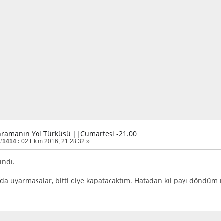
hramanın Yol Türküsü ||Cumartesi -21.00
 #1414 :
02 Ekim 2016, 21:28:32 »
ındı.
da uyarmasalar, bitti diye kapatacaktım. Hatadan kıl payı döndüm 