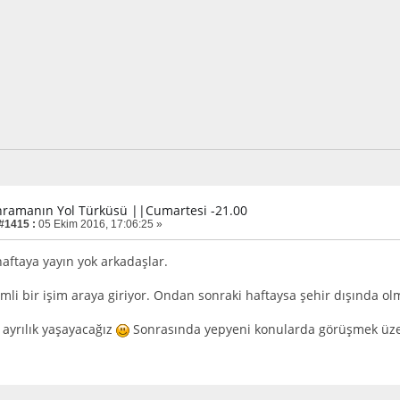
hramanın Yol Türküsü ||Cumartesi -21.00
 #1415 :
05 Ekim 2016, 17:06:25 »
haftaya yayın yok arkadaşlar.
mli bir işim araya giriyor. Ondan sonraki haftaysa şehir dışında o
r ayrılık yaşayacağız
Sonrasında yepyeni konularda görüşmek üze