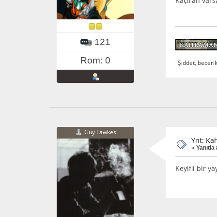
Kaçıran varsa
121
Rom: 0
"Şiddet, beceri
Guy Fawkes
Ynt: Ka
«
Yanıtla
Keyifli bir 