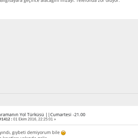
 Bilgisayara geçince alacağım imzayı. Telefonda zor oluyor.
hramanın Yol Türküsü ||Cumartesi -21.00
 #1412 :
01 Ekim 2016, 22:25:01 »
ayındı, gıybeti demiyorum bile