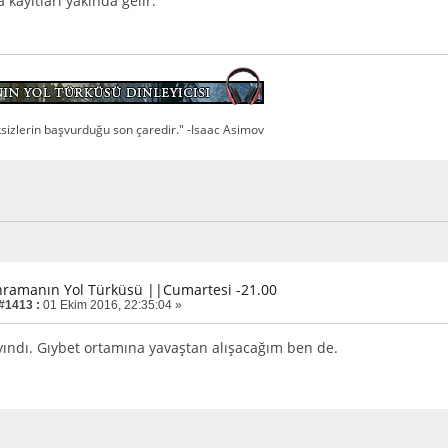
 kayıtları yakında gelir.
ksizlerin başvurduğu son çaredir." -Isaac Asimov
hramanın Yol Türküsü ||Cumartesi -21.00
 #1413 :
01 Ekim 2016, 22:35:04 »
yayındı. Gıybet ortamına yavaştan alışacağım ben de.