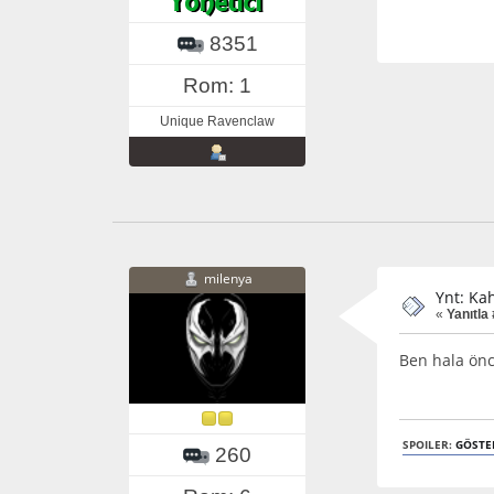
8351
Rom: 1
Unique Ravenclaw
milenya
Ynt: Ka
«
Yanıtla
Ben hala önc
SPOILER:
GÖSTE
260