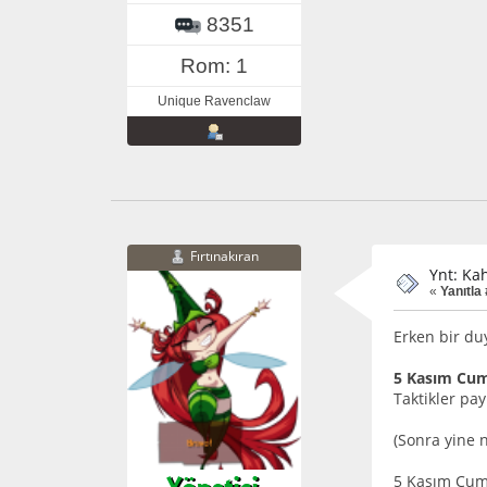
8351
Rom: 1
Unique Ravenclaw
Fırtınakıran
Ynt: Ka
«
Yanıtla
Erken bir du
5 Kasım Cum
Taktikler pay
(Sonra yine 
5 Kasım Cumar