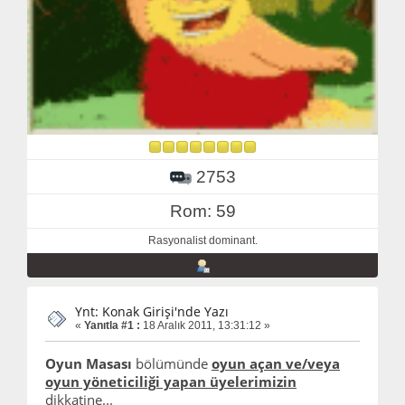
2753
Rom: 59
Rasyonalist dominant.
Ynt: Konak Girişi'nde Yazı
«
Yanıtla #1 :
18 Aralık 2011, 13:31:12 »
Oyun Masası
bölümünde
oyun açan ve/veya
oyun yöneticiliği yapan üyelerimizin
dikkatine...