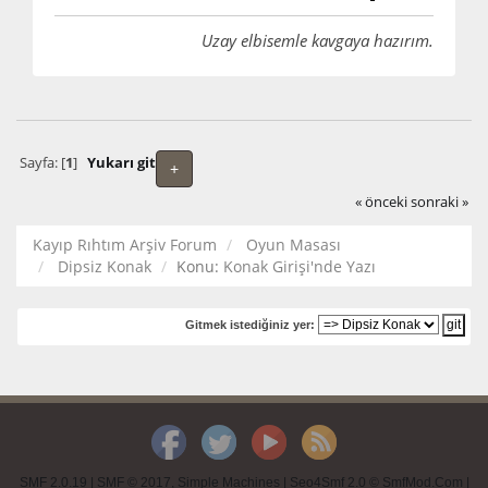
Uzay elbisemle kavgaya hazırım.
Sayfa: [
1
]
Yukarı git
+
« önceki
sonraki »
Kayıp Rıhtım Arşiv Forum
Oyun Masası
Dipsiz Konak
Konu:
Konak Girişi'nde Yazı
Gitmek istediğiniz yer:
SMF 2.0.19
|
SMF © 2017
,
Simple Machines
|
Seo4Smf 2.0 © SmfMod.Com
|