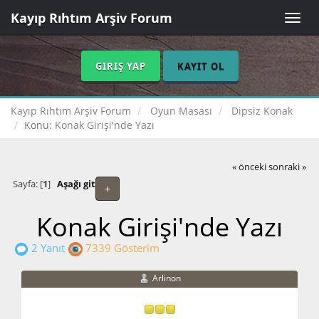
Kayıp Rıhtım Arşiv Forum
Toggle
naviga
GIRIŞ YAP
KAYIT OL
Kayıp Rıhtım Arşiv Forum
Oyun Masası
Dipsiz Konak
Konu:
Konak Girişi'nde Yazı
« önceki
sonraki »
Sayfa: [
1
]
Aşağı git
+
Konak Girişi'nde Yazı
2 Yanıt
7339 Gösterim
Arlinon