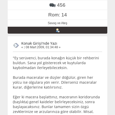
456
Rom: 14
Savaş ve Ateş
Konak Girişi'nde Yazı
«
:
08 Mart 2009, 01:34:48 »
"Ey serüvenci, burada konağın küçük bir rehberini
buldun. Sana yol gösterecek ve kuytularda
kaybolmadan ilerleyebileceksin.
Burada maceralar ve düşler döğülür, giren her
yolcu ise olgulara yön verir. Dilerseniz maceralar
kurar, diğerlerine katılırsınız.
Eğer ki macera başlattınız, maceranın koridorunda
(başlıkta) genel kaideler belirleyeceksiniz, sonra
başlayacaksınız. Bunlar tamamen sizin özgü
zevklerinize ve arzularınıza göre olabilir. Misal,