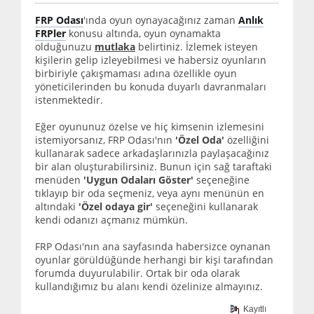
FRP Odası
'ında oyun oynayacağınız zaman
Anlık
FRPler
konusu altında, oyun oynamakta
olduğunuzu
mutlaka
belirtiniz. İzlemek isteyen
kişilerin gelip izleyebilmesi ve habersiz oyunların
birbiriyle çakışmaması adına özellikle oyun
yöneticilerinden bu konuda duyarlı davranmaları
istenmektedir.
Eğer oyununuz özelse ve hiç kimsenin izlemesini
istemiyorsanız, FRP Odası'nın
'Özel Oda'
özelliğini
kullanarak sadece arkadaşlarınızla paylaşacağınız
bir alan oluşturabilirsiniz. Bunun için sağ taraftaki
menüden
'Uygun Odaları Göster'
seçeneğine
tıklayıp bir oda seçmeniz, veya aynı menünün en
altındaki
'Özel odaya gir'
seçeneğini kullanarak
kendi odanızı açmanız mümkün.
FRP Odası'nın ana sayfasında habersizce oynanan
oyunlar görüldüğünde herhangi bir kişi tarafından
forumda duyurulabilir. Ortak bir oda olarak
kullandığımız bu alanı kendi özelinize almayınız.
Kayıtlı