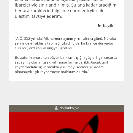
ibareleriyle sınırlandırılmış. Şu ana kadar aradığım
her ara karakterin bilgisine onun entryleri ile
ulaştım, tavsiye ederim.
Kayıtlı
"A.Ö. 352 yılında, Mishamont ayının yirmi altıncı günü, Neraka
şehrindeki Takhisis tapınağı yıkıldı. Ejderha kraliçe dünyadan
sürüldü, orduları yenilgiye uğratıldı.
Bu zaferin onurunun büyük bir kısmı, ışığın güçleri için cesurca
savaşmış olan mızrak kahramanlarına verildi. Ancak tarih
kaydetmelidir ki; karanlıkta yürümeyi seçmiş bir adam
olmasaydı, ışık kaybetmeye mahkum olurdu."
daifunka_vc