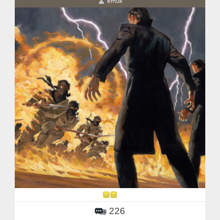
emuk
226