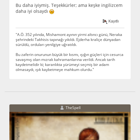
Bu daha iyiymiş. Teşekkürler; ama keşke ingilizcem
daha iyi olsaydı
Kayıtlı
"A.Ö. 352 yılında, Mishamont ayının yirmi altıncı günü, Neraka
şehrindeki Takhisis tapınağı yıkıldı. Ejderha kraliçe dünyadan
sürüldü, orduları yenilgiye uğratıldı.
Bu zaferin onurunun büyük bir kısmı, ışığın güçleri için cesurca
savaşmış olan mızrak kahramanlarına verildi. Ancak tarih
kaydetmelidir ki; karanlıkta yürümeyi seçmiş bir adam
olmasaydı, ışık kaybetmeye mahkum olurdu."
TheSpell