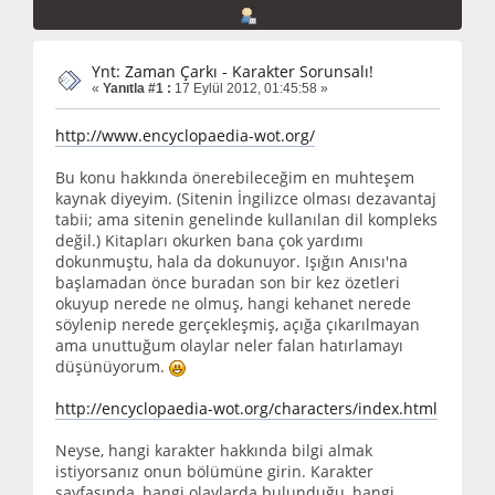
Ynt: Zaman Çarkı - Karakter Sorunsalı!
«
Yanıtla #1 :
17 Eylül 2012, 01:45:58 »
http://www.encyclopaedia-wot.org/
Bu konu hakkında önerebileceğim en muhteşem
kaynak diyeyim. (Sitenin İngilizce olması dezavantaj
tabii; ama sitenin genelinde kullanılan dil kompleks
değil.) Kitapları okurken bana çok yardımı
dokunmuştu, hala da dokunuyor. Işığın Anısı'na
başlamadan önce buradan son bir kez özetleri
okuyup nerede ne olmuş, hangi kehanet nerede
söylenip nerede gerçekleşmiş, açığa çıkarılmayan
ama unuttuğum olaylar neler falan hatırlamayı
düşünüyorum.
http://encyclopaedia-wot.org/characters/index.html
Neyse, hangi karakter hakkında bilgi almak
istiyorsanız onun bölümüne girin. Karakter
sayfasında, hangi olaylarda bulunduğu, hangi