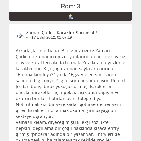
Rom: 3
Zaman Çarkı - Karakter Sorunsalı!
«
:
17 Eylül 2012, 01:07:19 »
Arkadaşlar merhaba. Bildiğiniz üzere Zaman
Çarkı'nı okumanın en zor yanlarından biri de sayısız
olay ve karakteri akılda tutmak. Zira kitapta yüzlerce
karakter var. Kişi çoğu zaman sayfa aralarında
"Halima kimdi ya?" ya da "Egwene en son Taren
salında değil miydi?" gibi sorular sorabiliyor. Robert
Jordan bu işi biraz yokuşa sürmüş; karakterin
önceki hareketleri için pek az açıklama yapıyor ve
okurun bunları hatırlamasını talep ediyor.
Not tutmak sizi bir yere kadar götürse de her yeni
giren karakteri not almak okuma işini bayağı bir
sekteye uğratıyor.
Velhasıl kelam, diyeceğim şu ki ekşi sözlükte
hepsini değil ama bir çoğu hakkında kısaca entry
girmiş "phoera" adında bir yazar var. Entryleri de
okuma zevkini baltalamayacak şekilde spoiler