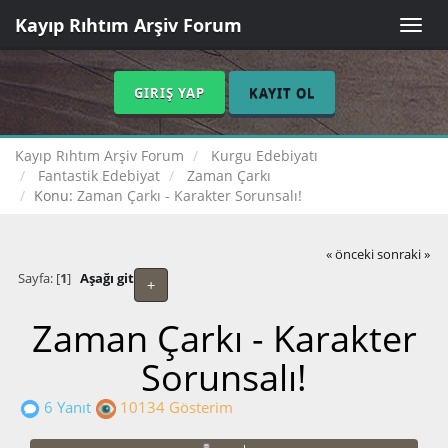
Kayıp Rıhtım Arşiv Forum
Toggle
naviga
GIRIŞ YAP
KAYIT OL
Kayıp Rıhtım Arşiv Forum
Kurgu Edebiyatı
Fantastik Edebiyat
Zaman Çarkı
Konu:
Zaman Çarkı - Karakter Sorunsalı!
« önceki
sonraki »
Sayfa: [
1
]
Aşağı git
+
Zaman Çarkı - Karakter
Sorunsalı!
6 Yanıt
10134 Gösterim