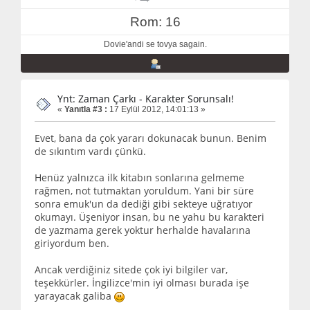
Rom: 16
Dovie'andi se tovya sagain.
Ynt: Zaman Çarkı - Karakter Sorunsalı!
«
Yanıtla #3 :
17 Eylül 2012, 14:01:13 »
Evet, bana da çok yararı dokunacak bunun. Benim
de sıkıntım vardı çünkü.
Henüz yalnızca ilk kitabın sonlarına gelmeme
rağmen, not tutmaktan yoruldum. Yani bir süre
sonra emuk'un da dediği gibi sekteye uğratıyor
okumayı. Üşeniyor insan, bu ne yahu bu karakteri
de yazmama gerek yoktur herhalde havalarına
giriyordum ben.
Ancak verdiğiniz sitede çok iyi bilgiler var,
teşekkürler. İngilizce'min iyi olması burada işe
yarayacak galiba