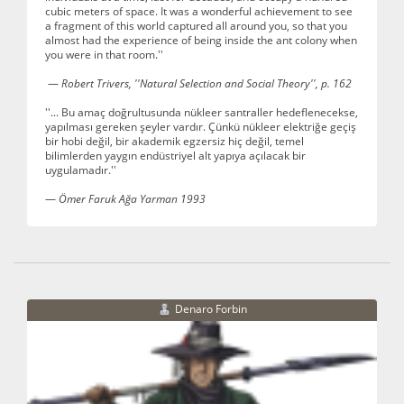
cubic meters of space. It was a wonderful achievement to see
a fragment of this world captured all around you, so that you
almost had the experience of being inside the ant colony when
you were in that room.''
—
Robert Trivers, ''Natural Selection and Social Theory'', p. 162
''... Bu amaç doğrultusunda nükleer santraller hedeflenecekse,
yapılması gereken şeyler vardır. Çünkü nükleer elektriğe geçiş
bir hobi değil, bir akademik egzersiz hiç değil, temel
bilimlerden yaygın endüstriyel alt yapıya açılacak bir
uygulamadır.''
—
Ömer Faruk Ağa Yarman 1993
Denaro Forbin