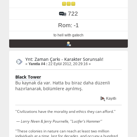
722
Rom: -1
to hell with gatech
Ynt: Zaman Çarkı - Karakter Sorunsalı!
«
Yanıtla #4 :
22 Eylül 2012, 20:29:16 »
Black Tower
Bu kaynak da var. Hatta bu biraz daha düzenli
hazırlanarak, bölümlere ayrılmış.
Kayıtlı
''Civilizations have the morality and ethics they can afford.''
—
Larry Niven & Jerry Pournelle, ''Lucifer's Hammer''
''These colonies in nature can reach at least two million
individuals at a time, last for decades, and occupy a hundred