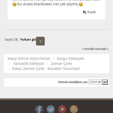
bu arada blacktower.net çok iyiymiş
Kayıtlı
Sayfa: [
1
]
Yukarı git
+
« önceki
sonraki »
Kayıp Rıhtım Arşiv Forum
Kurgu Edebiyatı
Fantastik Edebiyat
Zaman Çarkı
Konu:
Zaman Çarkı - Karakter Sorunsalı!
Gitmek istediğiniz yer: