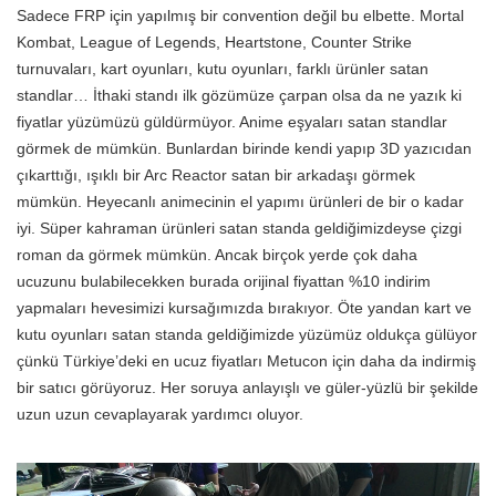
Sadece FRP için yapılmış bir convention değil bu elbette. Mortal
Kombat, League of Legends, Heartstone, Counter Strike
turnuvaları, kart oyunları, kutu oyunları, farklı ürünler satan
standlar… İthaki standı ilk gözümüze çarpan olsa da ne yazık ki
fiyatlar yüzümüzü güldürmüyor. Anime eşyaları satan standlar
görmek de mümkün. Bunlardan birinde kendi yapıp 3D yazıcıdan
çıkarttığı, ışıklı bir Arc Reactor satan bir arkadaşı görmek
mümkün. Heyecanlı animecinin el yapımı ürünleri de bir o kadar
iyi. Süper kahraman ürünleri satan standa geldiğimizdeyse çizgi
roman da görmek mümkün. Ancak birçok yerde çok daha
ucuzunu bulabilecekken burada orijinal fiyattan %10 indirim
yapmaları hevesimizi kursağımızda bırakıyor. Öte yandan kart ve
kutu oyunları satan standa geldiğimizde yüzümüz oldukça gülüyor
çünkü Türkiye’deki en ucuz fiyatları Metucon için daha da indirmiş
bir satıcı görüyoruz. Her soruya anlayışlı ve güler-yüzlü bir şekilde
uzun uzun cevaplayarak yardımcı oluyor.