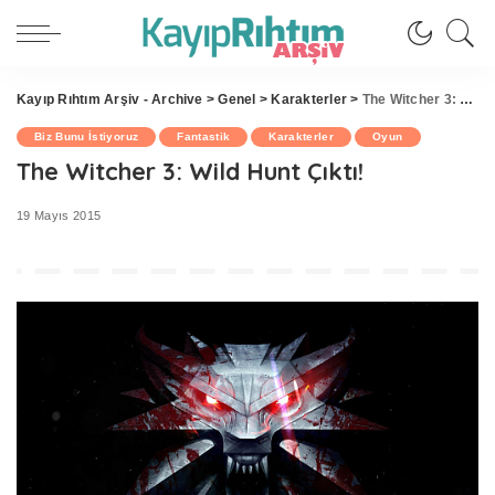
Kayıp Rıhtım Arşiv - Archive
>
Genel
>
Karakterler
>
The Witcher 3: Wild Hunt Çıktı!
Biz Bunu İstiyoruz
Fantastik
Karakterler
Oyun
The Witcher 3: Wild Hunt Çıktı!
19 Mayıs 2015