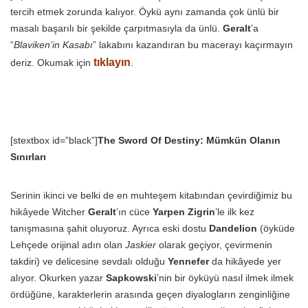
tercih etmek zorunda kalıyor. Öykü aynı zamanda çok ünlü bir
masalı başarılı bir şekilde çarpıtmasıyla da ünlü.
Geralt
’a
“
Blaviken’in Kasabı
” lakabını kazandıran bu macerayı kaçırmayın
tıklayın
deriz. Okumak için
.
[stextbox id=”black”]
The Sword Of Destiny: Mümkün Olanın
Sınırları
Serinin ikinci ve belki de en muhteşem kitabından çevirdiğimiz bu
hikâyede Witcher
Geralt
’ın cüce
Yarpen Zigrin
’le ilk kez
tanışmasına şahit oluyoruz. Ayrıca eski dostu
Dandelion
(öyküde
Lehçede orijinal adın olan
Jaskier
olarak geçiyor, çevirmenin
takdiri) ve delicesine sevdalı olduğu
Yennefer
da hikâyede yer
alıyor. Okurken yazar
Sapkowski
’nin bir öyküyü nasıl ilmek ilmek
ördüğüne, karakterlerin arasında geçen diyalogların zenginliğine