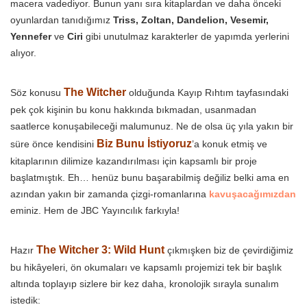
macera vadediyor. Bunun yanı sıra kitaplardan ve daha önceki
oyunlardan tanıdığımız
Triss, Zoltan, Dandelion, Vesemir,
Yennefer
ve
Ciri
gibi unutulmaz karakterler de yapımda yerlerini
alıyor.
The Witcher
Söz konusu
olduğunda Kayıp Rıhtım tayfasındaki
pek çok kişinin bu konu hakkında bıkmadan, usanmadan
saatlerce konuşabileceği malumunuz. Ne de olsa üç yıla yakın bir
Biz Bunu İstiyoruz
süre önce kendisini
’a konuk etmiş ve
kitaplarının dilimize kazandırılması için kapsamlı bir proje
başlatmıştık. Eh… henüz bunu başarabilmiş değiliz belki ama en
azından yakın bir zamanda çizgi-romanlarına
kavuşacağımızdan
eminiz. Hem de JBC Yayıncılık farkıyla!
The Witcher 3: Wild Hunt
Hazır
çıkmışken biz de çevirdiğimiz
bu hikâyeleri, ön okumaları ve kapsamlı projemizi tek bir başlık
altında toplayıp sizlere bir kez daha, kronolojik sırayla sunalım
istedik: