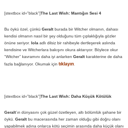
[stextbox id=”black”]
The Last Wish: Mantığın Sesi 4
Bu öykü özel, çünkü
Geralt
burada bir Witcher olmanın, dahası
kendisi olmanın nasıl bir şey olduğunu tüm çıplaklığıyla gözler
önüne seriyor.
Iola
adlı dilsiz bir rahibeyle dertleşerek aslında
kendisine ve Witcherlara bakışını okura aktarıyor. Böylece okur
“Witcher” kavramını daha iyi anlarken
Geralt
karakterine de daha
tıklayın
fazla bağlanıyor. Okumak için
.
[stextbox id=”black”]
The Last Wish: Daha Küçük Kötülük
Geralt
’ın dünyasını çok güzel özetleyen, altı bölümlük şahane bir
öykü.
Geralt
bu macerasında her zaman olduğu gibi doğru olanı
yapabilmek adına onlarca kötü seçimin arasında daha küçük olanı