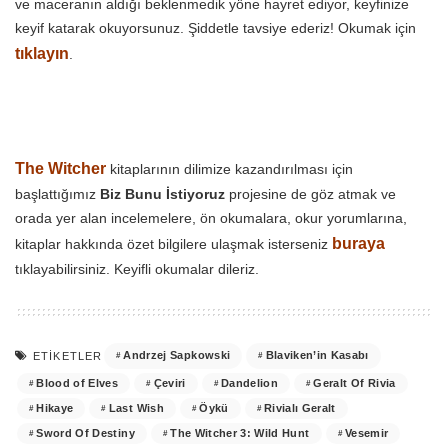
ve maceranın aldığı beklenmedik yöne hayret ediyor, keyfinize
keyif katarak okuyorsunuz. Şiddetle tavsiye ederiz! Okumak için
tıklayın
.
The Witcher
kitaplarının dilimize kazandırılması için
başlattığımız
Biz Bunu İstiyoruz
projesine de göz atmak ve
orada yer alan incelemelere, ön okumalara, okur yorumlarına,
buraya
kitaplar hakkında özet bilgilere ulaşmak isterseniz
tıklayabilirsiniz. Keyifli okumalar dileriz.
Andrzej Sapkowski
Blaviken’in Kasabı
ETIKETLER
Blood of Elves
Çeviri
Dandelion
Geralt Of Rivia
Hikaye
Last Wish
Öykü
Rivialı Geralt
Sword Of Destiny
The Witcher 3: Wild Hunt
Vesemir