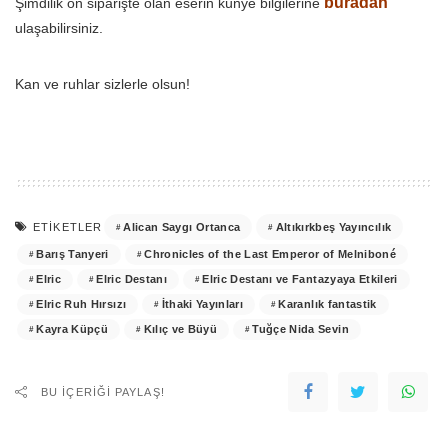
buradan
Şimdilik ön siparişte olan eserin künye bilgilerine
ulaşabilirsiniz.
Kan ve ruhlar sizlerle olsun!
Alican Saygı Ortanca
Altıkırkbeş Yayıncılık
ETIKETLER
Barış Tanyeri
Chronicles of the Last Emperor of Melniboné
Elric
Elric Destanı
Elric Destanı ve Fantazyaya Etkileri
Elric Ruh Hırsızı
İthaki Yayınları
Karanlık fantastik
Kayra Küpçü
Kılıç ve Büyü
Tuğçe Nida Sevin
BU IÇERIĞI PAYLAŞ!