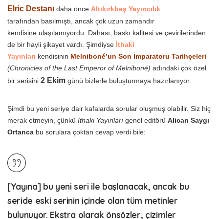
Elric Destanı
daha önce
Altıkırkbeş Yayıncılık
tarafından basılmıştı, ancak çok uzun zamandır
kendisine ulaşılamıyordu. Dahası, baskı kalitesi ve çevirilerinden
de bir hayli şikayet vardı. Şimdiyse
İthaki
Yayınları
kendisinin
Melniboné’un Son İmparatoru Tarihçeleri
(Chronicles of the Last Emperor of Melniboné)
adındaki çok özel
2 Ekim
bir serisini
günü bizlerle buluşturmaya hazırlanıyor.
Şimdi bu yeni seriye dair kafalarda sorular oluşmuş olabilir. Siz hiç
merak etmeyin, çünkü
İthaki Yayınları
genel editörü
Alican Saygı
Ortanca
bu sorulara çoktan cevap verdi bile:
[Yayına] bu yeni seri ile başlanacak, ancak bu
seride eski serinin içinde olan tüm metinler
bulunuyor. Ekstra olarak önsözler, çizimler