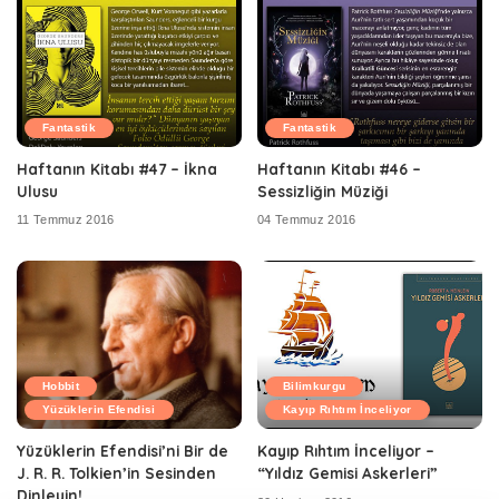
Fantastik
Fantastik
Haftanın Kitabı #47 – İkna
Haftanın Kitabı #46 –
Ulusu
Sessizliğin Müziği
11 Temmuz 2016
04 Temmuz 2016
Hobbit
Bilimkurgu
Yüzüklerin Efendisi
Kayıp Rıhtım İnceliyor
Yüzüklerin Efendisi’ni Bir de
Kayıp Rıhtım İnceliyor –
J. R. R. Tolkien’in Sesinden
“Yıldız Gemisi Askerleri”
Dinleyin!