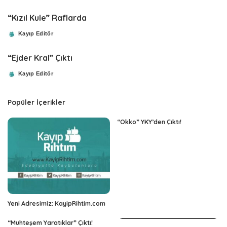
by
“Kızıl Kule” Raflarda
Kayıp Editör
Posted
by
“Ejder Kral” Çıktı
Kayıp Editör
Posted
by
Popüler İçerikler
“Okko” YKY’den Çıktı!
Yeni Adresimiz: KayipRihtim.com
“Muhteşem Yaratıklar” Çıktı!