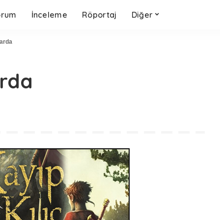
orum
İnceleme
Röportaj
Diğer
larda
arda