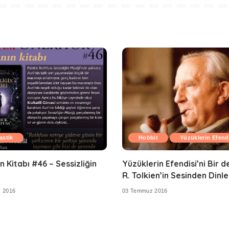
astik
Hobbit
Yüzüklerin Efend
n Kitabı #46 – Sessizliğin
Yüzüklerin Efendisi’ni Bir de
R. Tolkien’in Sesinden Dinle
 2016
03 Temmuz 2016