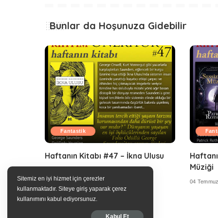
Bunlar da Hoşunuza Gidebilir
Fantastik
Fant
Haftanın Kitabı #47 – İkna Ulusu
Haftanı
Müziği
11 Temmuz 2016
Sitemiz en iyi hizmet için çerezler
04 Temmuz
kullanmaktadır. Siteye giriş yaparak çerez
kullanımını kabul ediyorsunuz.
Kabul Et