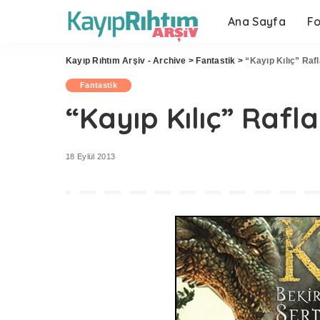
Ana Sayfa
F
Kayıp Rıhtım Arşiv - Archive
>
Fantastik
>
“Kayıp Kılıç” Raf
Fantastik
“Kayıp Kılıç” Rafl
18 Eylül 2013