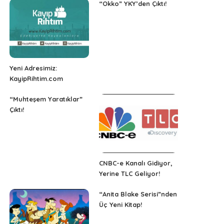
“Okko” YKY’den Çıktı!
Yeni Adresimiz:
KayipRihtim.com
“Muhteşem Yaratıklar”
Çıktı!
CNBC-e Kanalı Gidiyor,
Yerine TLC Geliyor!
“Anita Blake Serisi”nden
Üç Yeni Kitap!