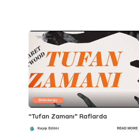
Bilimkurgu
“Tufan Zamanı” Raflarda
Kayıp Editör
READ MORE
Posted
by