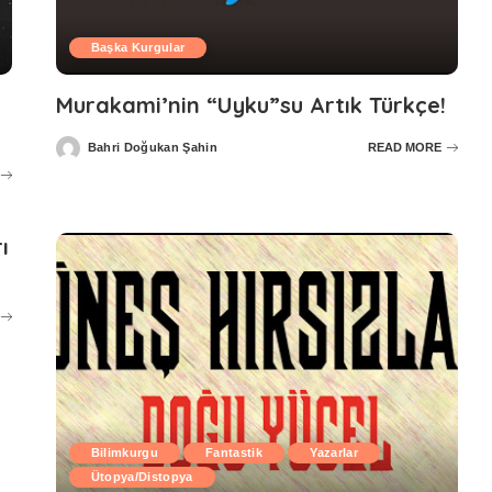
Başka Kurgular
Murakami’nin “Uyku”su Artık Türkçe!
Bahri Doğukan Şahin
READ MORE
Posted
by
ı
Bilimkurgu
Fantastik
Yazarlar
Ütopya/Distopya