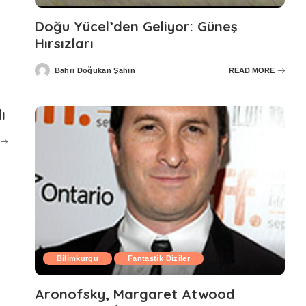
Doğu Yücel’den Geliyor: Güneş
Hırsızları
Bahri Doğukan Şahin
READ MORE
Posted
by
ı
Bilimkurgu
Fantastik Diziler
Aronofsky, Margaret Atwood