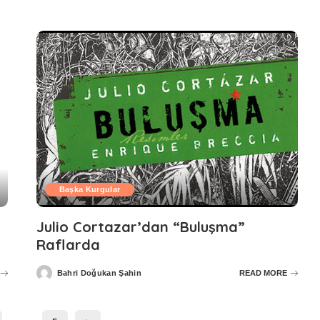
Başka Kurgular
Julio Cortazar’dan “Buluşma”
Raflarda
Bahri Doğukan Şahin
READ MORE
Posted
by