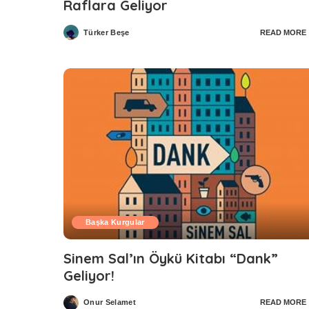
Raflara Geliyor
Türker Beşe
READ MORE
Posted
by
Başka Kurgular
Sinem Sal’ın Öykü Kitabı “Dank”
Geliyor!
Onur Selamet
READ MORE
Posted