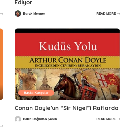
Ediyor
Burak Mermer
READ MORE
Posted
by
Başka Kurgular
Conan Doyle’un “Sir Nigel”i Raflarda
Bahri Doğukan Şahin
READ MORE
Posted
by