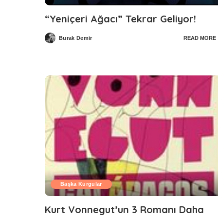
“Yeniçeri Ağacı” Tekrar Geliyor!
Burak Demir
READ MORE
Posted
by
Başka Kurgular
Kurt Vonnegut’un 3 Romanı Daha