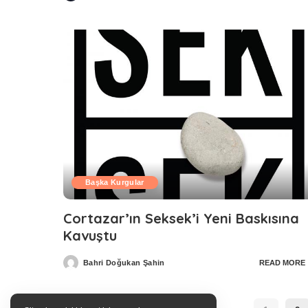
by
Başka Kurgular
Cortazar’ın Seksek’i Yeni Baskısına
Kavuştu
Bahri Doğukan Şahin
READ MORE
Posted
by