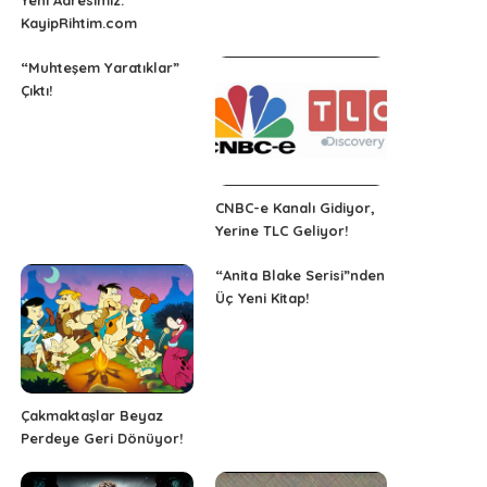
Yeni Adresimiz:
KayipRihtim.com
“Muhteşem Yaratıklar”
Çıktı!
CNBC-e Kanalı Gidiyor,
Yerine TLC Geliyor!
“Anita Blake Serisi”nden
Üç Yeni Kitap!
Çakmaktaşlar Beyaz
Perdeye Geri Dönüyor!