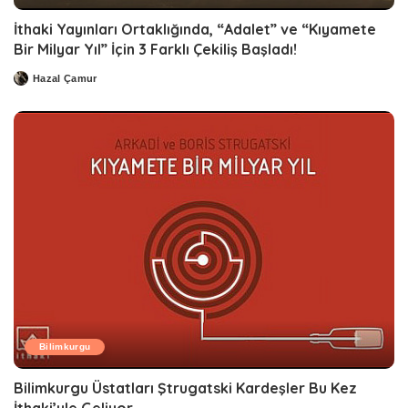
İthaki Yayınları Ortaklığında, “Adalet” ve “Kıyamete
Bir Milyar Yıl” İçin 3 Farklı Çekiliş Başladı!
Hazal Çamur
Posted
by
Bilimkurgu
Bilimkurgu Üstatları Ştrugatski Kardeşler Bu Kez
İthaki’yle Geliyor