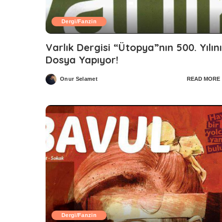
Dergi/Fanzin
Varlık Dergisi “Ütopya”nın 500. Yılını
Dosya Yapıyor!
Onur Selamet
READ MORE
Posted
by
Dergi/Fanzin