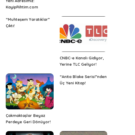
Yeni Adresimiz:
KayipRihtim.com
“Muhteşem Yaratıklar”
Çıktı!
CNBC-e Kanalı Gidiyor,
Yerine TLC Geliyor!
“Anita Blake Serisi”nden
Üç Yeni Kitap!
Çakmaktaşlar Beyaz
Perdeye Geri Dönüyor!