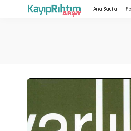
Ana Sayfa
F