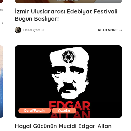
i”
İzmir Uluslararası Edebiyat Festivali
Bugün Başlıyor!
Hazal Çamur
READ MORE
Posted
by
Dergi/Fanzin
Yazarlar
Hayal Gücünün Mucidi Edgar Allan