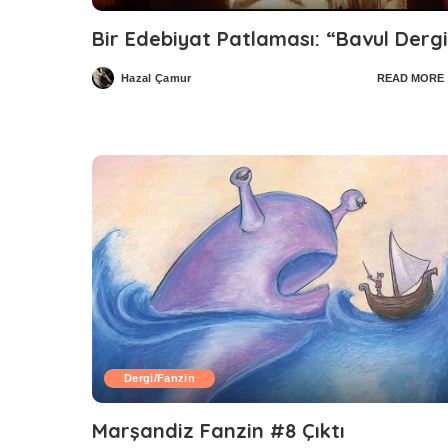
Bir Edebiyat Patlaması: “Bavul Derg
Hazal Çamur
READ MORE
Posted
by
Dergi/Fanzin
Marşandiz Fanzin #8 Çıktı