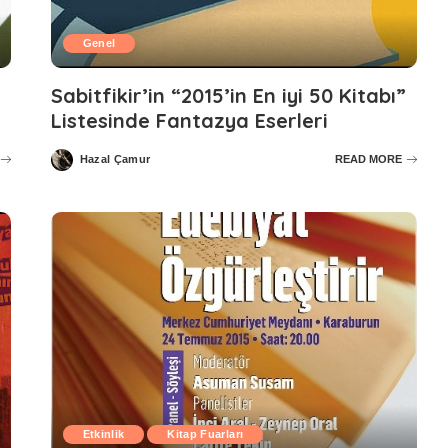
Genel
Sabitfikir’in “2015’in En iyi 50 Kitabı”
Listesinde Fantazya Eserleri
Hazal Çamur
READ MORE
Posted
by
Etkinlik
Kitap Fuarları