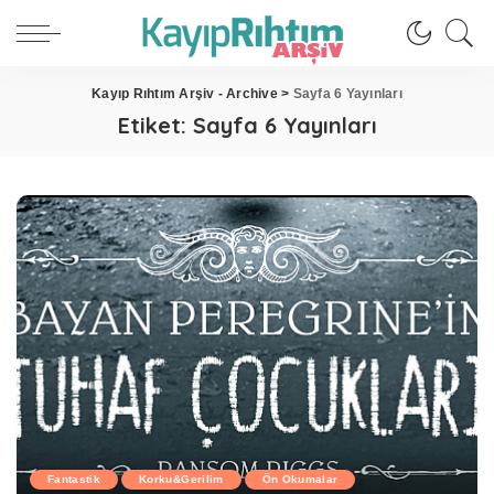
Kayıp Rıhtım Arşiv - Archive
>
Sayfa 6 Yayınları
Etiket:
Sayfa 6 Yayınları
Fantastik
Korku&Gerilim
Ön Okumalar