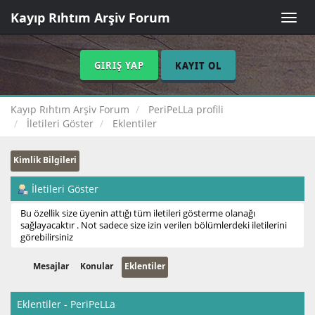
Kayıp Rıhtım Arşiv Forum
Toggle
naviga
GIRIŞ YAP
KAYIT OL
Kayıp Rıhtım Arşiv Forum
PeriPeLLa profili
İletileri Göster
Eklentiler
Kimlik Bilgileri
İletileri Göster
Bu özellik size üyenin attığı tüm iletileri gösterme olanağı
sağlayacaktır . Not sadece size izin verilen bölümlerdeki iletilerini
görebilirsiniz
Mesajlar
Konular
Eklentiler
Eklentiler - PeriPeLLa