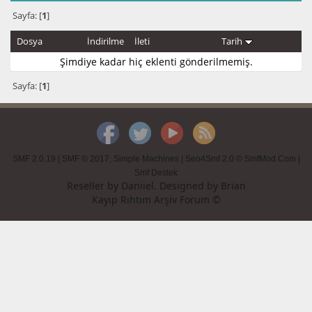
Sayfa: [
1
]
Dosya
İndirilme
İleti
Tarih
Şimdiye kadar hiç eklenti gönderilmemiş.
Sayfa: [
1
]
SMF 2.0.19
|
SMF © 2017
,
Simple Machines
|
Seo4Smf 2.0 © SmfMod.Com
|
Smf Destek
Reseller by
Daniiel
. Designed by
Brian
Kayıp Rıhtım Arşiv Forum ©