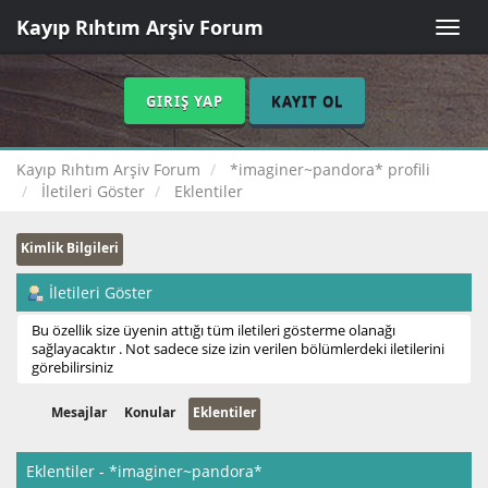
Kayıp Rıhtım Arşiv Forum
Toggle
naviga
GIRIŞ YAP
KAYIT OL
Kayıp Rıhtım Arşiv Forum
*imaginer~pandora* profili
İletileri Göster
Eklentiler
Kimlik Bilgileri
İletileri Göster
Bu özellik size üyenin attığı tüm iletileri gösterme olanağı
sağlayacaktır . Not sadece size izin verilen bölümlerdeki iletilerini
görebilirsiniz
Mesajlar
Konular
Eklentiler
Eklentiler - *imaginer~pandora*