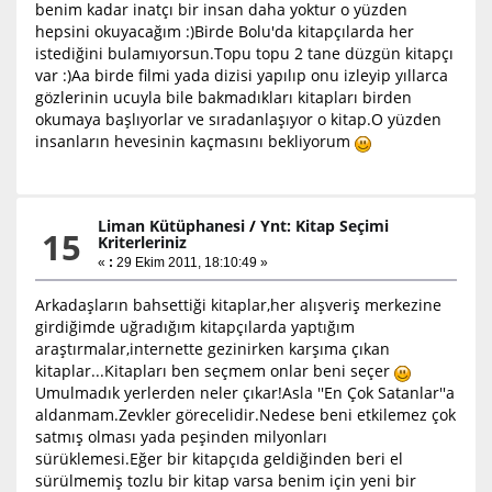
benim kadar inatçı bir insan daha yoktur o yüzden
hepsini okuyacağım :)Birde Bolu'da kitapçılarda her
istediğini bulamıyorsun.Topu topu 2 tane düzgün kitapçı
var :)Aa birde filmi yada dizisi yapılıp onu izleyip yıllarca
gözlerinin ucuyla bile bakmadıkları kitapları birden
okumaya başlıyorlar ve sıradanlaşıyor o kitap.O yüzden
insanların hevesinin kaçmasını bekliyorum
Liman Kütüphanesi
/
Ynt: Kitap Seçimi
15
Kriterleriniz
«
:
29 Ekim 2011, 18:10:49 »
Arkadaşların bahsettiği kitaplar,her alışveriş merkezine
girdiğimde uğradığım kitapçılarda yaptığım
araştırmalar,internette gezinirken karşıma çıkan
kitaplar...Kitapları ben seçmem onlar beni seçer
Umulmadık yerlerden neler çıkar!Asla ''En Çok Satanlar''a
aldanmam.Zevkler görecelidir.Nedese beni etkilemez çok
satmış olması yada peşinden milyonları
sürüklemesi.Eğer bir kitapçıda geldiğinden beri el
sürülmemiş tozlu bir kitap varsa benim için yeni bir