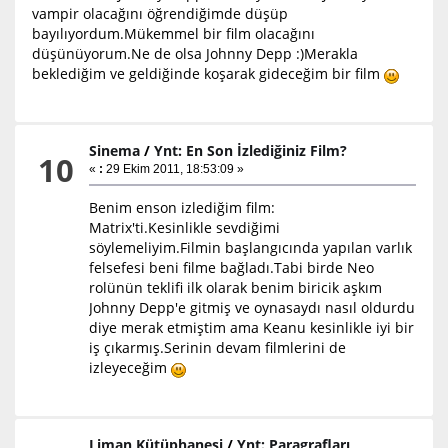
vampir olacağını öğrendiğimde düşüp
bayılıyordum.Mükemmel bir film olacağını
düşünüyorum.Ne de olsa Johnny Depp :)Merakla
beklediğim ve geldiğinde koşarak gideceğim bir film
Sinema
/
Ynt: En Son İzlediğiniz Film?
10
«
:
29 Ekim 2011, 18:53:09 »
Benim enson izlediğim film:
Matrix'ti.Kesinlikle sevdiğimi
söylemeliyim.Filmin başlangıcında yapılan varlık
felsefesi beni filme bağladı.Tabi birde Neo
rolünün teklifi ilk olarak benim biricik aşkım
Johnny Depp'e gitmiş ve oynasaydı nasıl oldurdu
diye merak etmiştim ama Keanu kesinlikle iyi bir
iş çıkarmış.Serinin devam filmlerini de
izleyeceğim
Liman Kütüphanesi
/
Ynt: Paragrafları