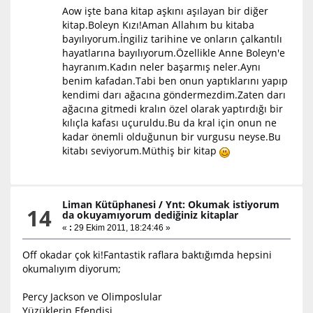
Aow işte bana kitap aşkını aşılayan bir diğer
kitap.Boleyn Kızı!Aman Allahım bu kitaba
bayılıyorum.İngiliz tarihine ve onların çalkantılı
hayatlarına bayılıyorum.Özellikle Anne Boleyn'e
hayranım.Kadın neler başarmış neler.Aynı
benim kafadan.Tabi ben onun yaptıklarını yapıp
kendimi darı ağacına göndermezdim.Zaten darı
ağacına gitmedi kralın özel olarak yaptırdığı bir
kılıçla kafası uçuruldu.Bu da kral için onun ne
kadar önemli olduğunun bir vurgusu neyse.Bu
kitabı seviyorum.Müthiş bir kitap
Liman Kütüphanesi
/
Ynt: Okumak istiyorum
14
da okuyamıyorum dediğiniz kitaplar
«
:
29 Ekim 2011, 18:24:46 »
Off okadar çok ki!Fantastik raflara baktığımda hepsini
okumalıyım diyorum;
Percy Jackson ve Olimposlular
Yüzüklerin Efendisi