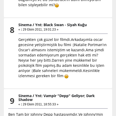
bilen söyleyebilir mi?
Sinema
/
Ynt: Black Swan - Siyah Kuğu
8
«
:
29 Ekim 2011, 19:01:23 »
Gerçekten çok güzel bir filmdi.Arkadaşımla oscar
gecesine yetiştirmiştik bu filmi :)Natalie Portman'ın
Oscar'ı almasını istemiştim ve kazandı.Ama şimdi
sormadan edemiyorum gerçekten hak etti mi?
Neyse her şey bitti.Darren yine mükkemel bir
psikolojik film yapmış.Bu adam kesinlikle bu işten
anlıyor :)Bale sahneleri mükemmeldi.Kesinlikle
izlenmesi gereken bir film
Sinema
/
Ynt: Vampir "Depp" Geliyor; Dark
9
Shadow
«
:
29 Ekim 2011, 18:55:33 »
Ben Tam bir Johnny Depp hastasıyımdır.Ve Johnny'min