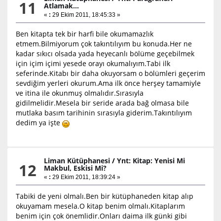
11
Atlamak...
«
:
29 Ekim 2011, 18:45:33 »
Ben kitapta tek bir harfi bile okumamazlık
etmem.Bilmiyorum çok takıntılıyım bu konuda.Her ne
kadar sıkıcı olsada yada heyecanlı bölüme geçebilmek
için içim içimi yesede orayı okumalıyım.Tabi ilk
seferinde.Kitabı bir daha okuyorsam o bölümleri geçerim
sevdiğim yerleri okurum.Ama ilk önce herşey tamamiyle
ve itina ile okunmuş olmalıdır.Sırasıyla
gidilmelidir.Mesela bir seride arada bağ olmasa bile
mutlaka basım tarihinin sırasıyla giderim.Takıntılıyım
dedim ya işte
Liman Kütüphanesi
/
Ynt: Kitap: Yenisi Mi
12
Makbul, Eskisi Mi?
«
:
29 Ekim 2011, 18:39:24 »
Tabiki de yeni olmalı.Ben bir kütüphaneden kitap alıp
okuyamam mesela.O kitap benim olmalı.Kitaplarım
benim için çok önemlidir.Onları daima ilk günki gibi