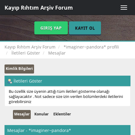
Kayıp Rıhtım Arşiv Forum
Toggle
naviga
GIRIŞ YAP
KAYIT OL
Kayıp Rıhtım Arşiv Forum
*imaginer~pandora* profili
İletileri Göster
Mesajlar
Kimlik Bilgileri
İletileri Göster
Bu özellik size üyenin attığı tüm iletileri gösterme olanağı
sağlayacaktır . Not sadece size izin verilen bölümlerdeki iletilerini
görebilirsiniz
Mesajlar
Konular
Eklentiler
Mesajlar - *imaginer~pandora*