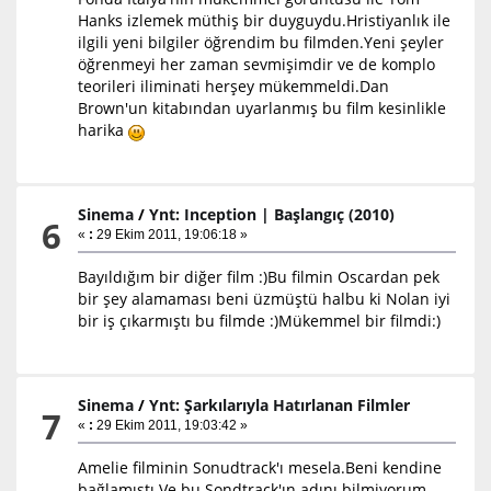
Hanks izlemek müthiş bir duyguydu.Hristiyanlık ile
ilgili yeni bilgiler öğrendim bu filmden.Yeni şeyler
öğrenmeyi her zaman sevmişimdir ve de komplo
teorileri iliminati herşey mükemmeldi.Dan
Brown'un kitabından uyarlanmış bu film kesinlikle
harika
Sinema
/
Ynt: Inception | Başlangıç (2010)
6
«
:
29 Ekim 2011, 19:06:18 »
Bayıldığım bir diğer film :)Bu filmin Oscardan pek
bir şey alamaması beni üzmüştü halbu ki Nolan iyi
bir iş çıkarmıştı bu filmde :)Mükemmel bir filmdi:)
Sinema
/
Ynt: Şarkılarıyla Hatırlanan Filmler
7
«
:
29 Ekim 2011, 19:03:42 »
Amelie filminin Sonudtrack'ı mesela.Beni kendine
bağlamıştı.Ve bu Sondtrack'ın adını bilmiyorum