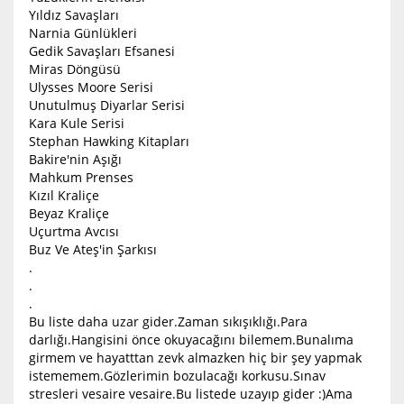
Yıldız Savaşları
Narnia Günlükleri
Gedik Savaşları Efsanesi
Miras Döngüsü
Ulysses Moore Serisi
Unutulmuş Diyarlar Serisi
Kara Kule Serisi
Stephan Hawking Kitapları
Bakire'nin Aşığı
Mahkum Prenses
Kızıl Kraliçe
Beyaz Kraliçe
Uçurtma Avcısı
Buz Ve Ateş'in Şarkısı
.
.
.
Bu liste daha uzar gider.Zaman sıkışıklığı.Para
darlığı.Hangisini önce okuyacağını bilemem.Bunalıma
girmem ve hayatttan zevk almazken hiç bir şey yapmak
istememem.Gözlerimin bozulacağı korkusu.Sınav
stresleri vesaire vesaire.Bu listede uzayıp gider :)Ama