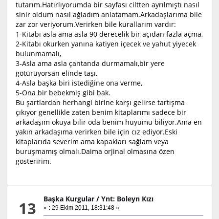
tutarım.Hatırlıyorumda bir sayfası ciltten ayrılmıştı nasıl
sinir oldum nasıl ağladım anlatamam.Arkadaşlarıma bile
zar zor veriyorum.Verirken bile kurallarım vardır:
1-Kitabı asla ama asla 90 derecelik bir açıdan fazla açma,
2-Kitabı okurken yanına katiyen içecek ve yahut yiyecek
bulunmamalı,
3-Asla ama asla çantanda durmamalı,bir yere
götürüyorsan elinde taşı,
4-Asla başka biri istediğine ona verme,
5-Ona bir bebekmiş gibi bak.
Bu şartlardan herhangi birine karşı gelirse tartışma
çıkıyor genellikle zaten benim kitaplarımı sadece bir
arkadaşım okuya bilir oda benim huyumu biliyor.Ama en
yakın arkadaşıma verirken bile için cız ediyor.Eski
kitaplarıda severim ama kapakları sağlam veya
buruşmamış olmalı.Daima orjinal olmasına özen
gösteririm.
Başka Kurgular
/
Ynt: Boleyn Kızı
13
«
:
29 Ekim 2011, 18:31:48 »