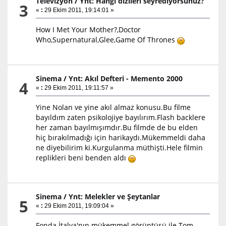
Televizyon
/
Ynt: Hangi dizileri seyrediyorsunuz?
3
«
:
29 Ekim 2011, 19:14:01 »
How I Met Your Mother?,Doctor
Who,Supernatural,Glee,Game Of Thrones
Sinema
/
Ynt: Akıl Defteri - Memento 2000
4
«
:
29 Ekim 2011, 19:11:57 »
Yine Nolan ve yine akıl almaz konusu.Bu filme
bayıldım zaten psikolojiye bayılırım.Flash backlere
her zaman bayılmışımdır.Bu filmde de bu elden
hiç bırakılmadığı için harikaydı.Mükemmeldi daha
ne diyebilirim ki.Kurgulanma müthişti.Hele filmin
replikleri beni benden aldı
Sinema
/
Ynt: Melekler ve Şeytanlar
5
«
:
29 Ekim 2011, 19:09:04 »
Fonda İtalya'nın mükemmel görüntüsü ile Tom