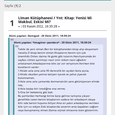
Sayfa: [
1
]
2
Liman Kütüphanesi
/
Ynt: Kitap: Yenisi Mi
1
Makbul, Eskisi Mi?
«
:
03 Kasım 2011, 16:35:28 »
Alıntı yapılan: Demigod - 29 Ekim 2011, 18:59:24
Alıntı yapılan: *imaginer~pandora* - 29 Ekim 2011, 18:39:24
Tabiki de yeni olmalı.Ben bir kütüphaneden kitap alıp okuyamam
mesela.O kitap benim olmalı.Kitaplarım benim için çok
önemlidir.Onları daima ilk günki gibi tutarım.Hatırlıyorumda bir
sayfası ciltten ayrılmıştı nasıl sinir oldum nasıl ağladım
anlatamam.Arkadaşlarıma bile zar zor veriyorum.Verirken bile
kurallarım vardır:
1-Kitabı asla ama asla 90 derecelik bir açıdan fazla açma,
2-Kitabı okurken yanına katiyen içecek ve yahut yiyecek
bulunmamalı,
3-Asla ama asla çantanda durmamalı,bir yere götürüyorsan elinde
taşı,
4-Asla başka biri istediğine ona verme,
5-Ona bir bebekmiş gibi bak.
Bu şartlardan herhangi birine karşı gelirse tartışma çıkıyor
genellikle zaten benim kitaplarımı sadece bir arkadaşım okuya
bilir oda benim huyumu biliyor.Ama en yakın arkadaşıma verirken
bile için cız ediyor.Eski kitaplarıda severim ama kapakları sağlam
veya buruşmamış olmalı.Daima orjinal olmasına özen gösteririm.