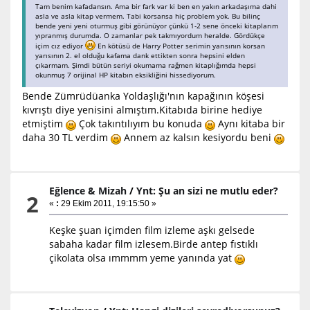
Tam benim kafadansın. Ama bir fark var ki ben en yakın arkadaşıma dahi
asla ve asla kitap vermem. Tabi korsansa hiç problem yok. Bu bilinç
bende yeni yeni oturmuş gibi görünüyor çünkü 1-2 sene önceki kitaplarım
yıpranmış durumda. O zamanlar pek takmıyordum heralde. Gördükçe
içim cız ediyor
En kötüsü de Harry Potter serimin yarısının korsan
yarısının 2. el olduğu kafama dank ettikten sonra hepsini elden
çıkarmam. Şimdi bütün seriyi okumama rağmen kitaplığımda hepsi
okunmuş 7 orijinal HP kitabın eksikliğini hissediyorum.
Bende Zümrüdüanka Yoldaşlığı'nın kapağının köşesi
kıvrıştı diye yenisini almıştım.Kitabıda birine hediye
etmiştim
Çok takıntılıyım bu konuda
Aynı kitaba bir
daha 30 TL verdim
Annem az kalsın kesiyordu beni
Eğlence & Mizah
/
Ynt: Şu an sizi ne mutlu eder?
2
«
:
29 Ekim 2011, 19:15:50 »
Keşke şuan içimden film izleme aşkı gelsede
sabaha kadar film izlesem.Birde antep fıstıklı
çikolata olsa ımmmm yeme yanında yat