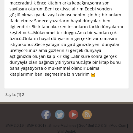
maceradır.İlk önce kitabın arka kapağını,sonra son
sayfasını okurum.Beni çektiyse alırım.Edebi yönden
güçlü olması ya da zayıf olması benim için hiç bir anlam
ifade etmez.Sadece yazarların hayal dünyaları beni
ilgilendirir.Bir kitabı okurken insanların farklı dünyalarını
keşfetmek...Mükemmel bir duygu.Ama bir yandan çok
üzücü.Onların hayal dünyasının gerçekte var olmasını
istiyorsunuz.Gece yatağınıza girdiğinizde yeni dünyalar
üretiyorsunuz ama gözlerinizi gerçek dünyaya
açtığınızda oluşan kalp kırıklığı...Bir süre sonra gerçek
dünyayla olan bağınızı yitiriyorsunuz.İşte bir kitap bunu
bana yaşatıyorsa o mükemmel olandır.Daima
kitaplarımın beni seçmesine izin veririm
Sayfa: [
1
]
2
SMF 2.0.19
|
SMF © 2017
,
Simple Machines
|
Seo4Smf 2.0 © SmfMod.Com
|
Smf Destek