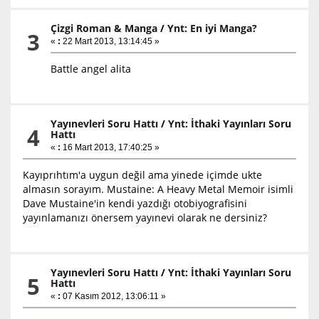
Çizgi Roman & Manga
/
Ynt: En iyi Manga?
3
«
:
22 Mart 2013, 13:14:45 »
Battle angel alita
Yayınevleri Soru Hattı
/
Ynt: İthaki Yayınları Soru
4
Hattı
«
:
16 Mart 2013, 17:40:25 »
Kayıprıhtım'a uygun değil ama yinede içimde ukte
almasın sorayım. Mustaine: A Heavy Metal Memoir isimli
Dave Mustaine'in kendi yazdığı otobiyografisini
yayınlamanızı önersem yayınevi olarak ne dersiniz?
Yayınevleri Soru Hattı
/
Ynt: İthaki Yayınları Soru
5
Hattı
«
:
07 Kasım 2012, 13:06:11 »