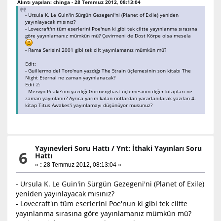
Alıntı yapılan: chinga - 28 Temmuz 2012, 08:13:04
- Ursula K. Le Guin'in Sürgün Gezegeni'ni (Planet of Exile) yeniden
yayınlayacak mısınız?
- Lovecraft'ın tüm eserlerini Poe'nun ki gibi tek ciltte yayınlanma sırasına
göre yayınlamanız mümkün mü? Çevirmeni de Dost Körpe olsa mesela
- Rama Serisini 2001 gibi tek cilt yayınlamanız mümkün mü?
Edit:
- Guillermo del Toro'nun yazdığı The Strain üçlemesinin son kitabı The
Night Eternal ne zaman yayınlanacak?
Edit 2:
- Mervyn Peake'nin yazdığı Gormenghast üçlemesinin diğer kitapları ne
zaman yayınlanır? Ayrıca yarım kalan notlardan yararlanılarak yazılan 4.
kitap Titus Awakes'i yayınlamayı düşünüyor musunuz?
Yayınevleri Soru Hattı
/
Ynt: İthaki Yayınları Soru
6
Hattı
«
:
28 Temmuz 2012, 08:13:04 »
- Ursula K. Le Guin'in Sürgün Gezegeni'ni (Planet of Exile)
yeniden yayınlayacak mısınız?
- Lovecraft'ın tüm eserlerini Poe'nun ki gibi tek ciltte
yayınlanma sırasına göre yayınlamanız mümkün mü?