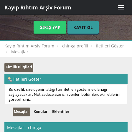
Kayıp Rıhtım Arşiv Forum
Toggle
naviga
GIRIŞ YAP
KAYIT OL
Kayıp Rıhtım Arşiv Forum
chinga profili
İletileri Göster
Mesajlar
Kimlik Bilgileri
İletileri Göster
Bu özellik size üyenin attığı tüm iletileri gösterme olanağı
sağlayacaktır . Not sadece size izin verilen bölümlerdeki iletilerini
görebilirsiniz
Mesajlar
Konular
Eklentiler
Mesajlar - chinga