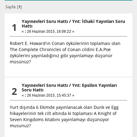
Sayfa: [
1
]
Yayınevleri Soru Hattı
/
Ynt: İthaki Yayınları Soru
1
Hattı
«
:
26 Haziran 2015, 16:06:22 »
Robert E. Howard'ın Conan öykülerinin toplaması olan
The Complete Chronicles of Conan cildini E.A.Poe
öykülerini yayınladığınız gibi yayınlamayı düşünür
müsünüz?
Yayınevleri Soru Hattı
/
Ynt: Epsilon Yayınları
2
Soru Hattı
«
:
26 Haziran 2015, 15:45:37 »
Yurt dışında 6 Ekimde yayınlanacak olan Dunk ve Egg
hikayelerinin tek cilt altında ki toplaması A Knight of
Seven Kingdoms kitabını yayınlamayı düşünüyor
musunuz?