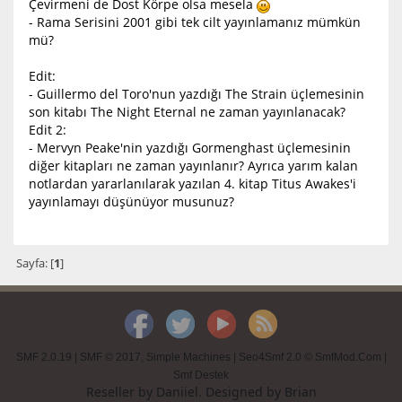
Çevirmeni de Dost Körpe olsa mesela
- Rama Serisini 2001 gibi tek cilt yayınlamanız mümkün
mü?
Edit:
- Guillermo del Toro'nun yazdığı The Strain üçlemesinin
son kitabı The Night Eternal ne zaman yayınlanacak?
Edit 2:
- Mervyn Peake'nin yazdığı Gormenghast üçlemesinin
diğer kitapları ne zaman yayınlanır? Ayrıca yarım kalan
notlardan yararlanılarak yazılan 4. kitap Titus Awakes'i
yayınlamayı düşünüyor musunuz?
Sayfa: [
1
]
SMF 2.0.19
|
SMF © 2017
,
Simple Machines
|
Seo4Smf 2.0 © SmfMod.Com
|
Smf Destek
Reseller by
Daniiel
. Designed by
Brian