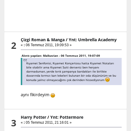
Çizgi Roman & Manga
/
Ynt: Umbrella Academy
2
«
:
06 Temmuz 2011, 19:09:53 »
Alıntı yapılan: Malkavian - 06 Temmuz 2011, 19:07:09
Kıyamet Senfonisi, Kıyamet Konçertosu hatta Kıyamet Notaları
bile olabilir ama Kıyamet Suiti derseniz ben heryanı
darmaduman, yerde kırık şampanya bardakları ile birlikte
duvarında kırmızı kan lekeleri bulunan bir oda düşünürüm ve bu
konuda yalnız olmayacağımı çok derinden hissediyorum
aynı fikirdeyim
Harry Potter
/
Ynt: Pottermore
3
«
:
05 Temmuz 2011, 21:16:01 »