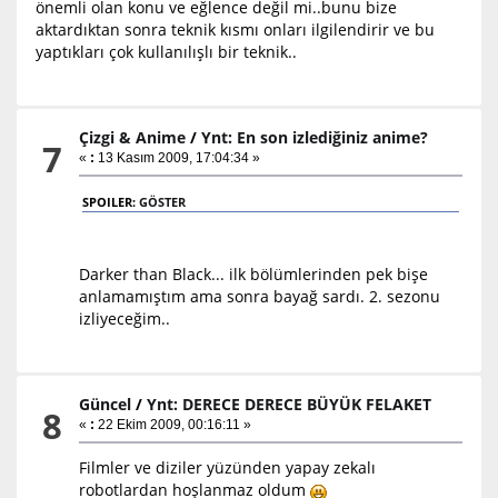
önemli olan konu ve eğlence değil mi..bunu bize
aktardıktan sonra teknik kısmı onları ilgilendirir ve bu
yaptıkları çok kullanılışlı bir teknik..
Çizgi & Anime
/
Ynt: En son izlediğiniz anime?
7
«
:
13 Kasım 2009, 17:04:34 »
SPOILER:
GÖSTER
Darker than Black... ilk bölümlerinden pek bişe
anlamamıştım ama sonra bayağ sardı. 2. sezonu
izliyeceğim..
Güncel
/
Ynt: DERECE DERECE BÜYÜK FELAKET
8
«
:
22 Ekim 2009, 00:16:11 »
Filmler ve diziler yüzünden yapay zekalı
robotlardan hoşlanmaz oldum