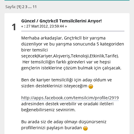
Sayfa: [
1
]
2
3
...
11
Güncel
/
Gnçtrkcll Temsilcilerini Arıyor!
1
«
:
27 Mart 2012, 23:59:44 »
Merhaba arkadaşlar, Gnçtrkcll bir yarışma
düzenliyor ve bu yarışma sonucunda 5 kategoriden
birer temsilci
seçecek(Kariyer,Alışveriş,Teknoloji,Etkinlik,Tarife).
Her temsilciliğin farklı görevleri var ve hepsi
gençlerin isteklerine çözüm bulmak için çalışacak.
Ben de kariyer temsilciliği için aday oldum ve
sizden desteklerinizi isteyeceğim
http://apps.facebook.com/temsilcim/profile/2919
adresinden destek verebilir ve oradaki iletileri
beğenebilirseniz sevinirim.
Bu arada siz de aday olmayı düşünürseniz
profillerinizi paylaşın buradan