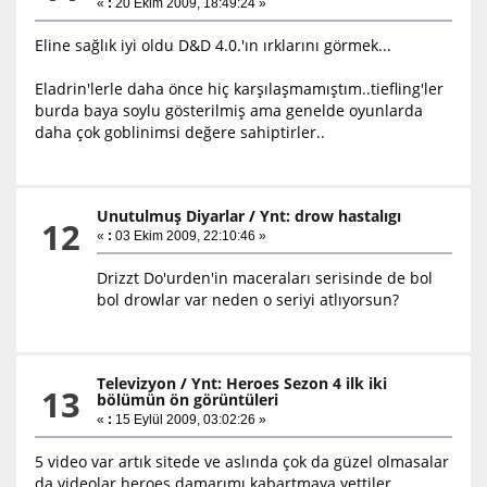
«
:
20 Ekim 2009, 18:49:24 »
Eline sağlık iyi oldu D&D 4.0.'ın ırklarını görmek...
Eladrin'lerle daha önce hiç karşılaşmamıştım..tiefling'ler
burda baya soylu gösterilmiş ama genelde oyunlarda
daha çok goblinimsi değere sahiptirler..
Unutulmuş Diyarlar
/
Ynt: drow hastalıgı
12
«
:
03 Ekim 2009, 22:10:46 »
Drizzt Do'urden'in maceraları serisinde de bol
bol drowlar var neden o seriyi atlıyorsun?
Televizyon
/
Ynt: Heroes Sezon 4 ilk iki
13
bölümün ön görüntüleri
«
:
15 Eylül 2009, 03:02:26 »
5 video var artık sitede ve aslında çok da güzel olmasalar
da videolar heroes damarımı kabartmaya yettiler