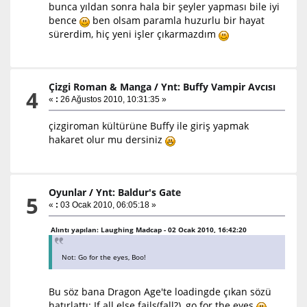
bunca yıldan sonra hala bir şeyler yapması bile iyi
bence
ben olsam paramla huzurlu bir hayat
sürerdim, hiç yeni işler çıkarmazdım
Çizgi Roman & Manga
/
Ynt: Buffy Vampir Avcısı
4
«
:
26 Ağustos 2010, 10:31:35 »
çizgiroman kültürüne Buffy ile giriş yapmak
hakaret olur mu dersiniz
Oyunlar
/
Ynt: Baldur's Gate
5
«
:
03 Ocak 2010, 06:05:18 »
Alıntı yapılan: Laughing Madcap - 02 Ocak 2010, 16:42:20
Not: Go for the eyes, Boo!
Bu söz bana Dragon Age'te loadingde çıkan sözü
hatırlattı: If all else fails(fall?), go for the eyes