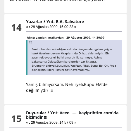
Yazarlar
/
Ynt: R.A. Salvatore
14
«
:
29 Ağustos 2009, 15:00:23 »
Alıntı yapılan: malkavian - 29 Ağustos 2009, 14:30:09
Benim burdan anladığım aslında okuyucudan gelen yoğun
istek üzerine devam kitaplarında Drizzt eklenmiştir. Eh
zaten ekleyecekti belki ama bir iki sahneye. Aslına
bakarsanız Çok sağlam karakterler var kitapta.
Bruenor,Nehiryeli,Buçukluk, Wulfgar, Pikel, Bupu, Bol-Ok, Ayaz
devlerinin lideri (ismini hatırlayamadım)...
Yanlış bilmiyorsam, Nehiryeli,Bupu EM'de
değilmiydi? :S
Duyurular
/
Ynt: Veee....... kayiprihtim.com'da
15
bizimdir !!!
«
:
29 Ağustos 2009, 14:57:09 »