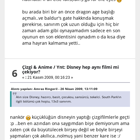
bu arada biri bir an önce dragon age başlığı
açmalı..ve baldur's gate hakknda konuşmak
gerekirse, sanırım çok uzun olduğu için hiç bir
zaman adam gibi oynayamadım sadece en son
oyunun en son eklentisini oynadım o da kısa diye
ama hayran kalmama yetti..
Çizgi & Anime
/
Ynt: Disney hep aynı filmi mi
6
çekiyor?
«
:
21 Kasım 2009, 00:16:23 »
Alıntı yapılan: Amras Ringeril - 26 Nisan 2009, 13:11:09
Alın size Disney, hazırcı, basit, çocuksu, sansürcü, tekelci. South Park'ın
ilgili bölümü çok hoştu, 13x3 sanırım.
nankör
küçüklüğün disneyin yaptığı çizgifilmlerle geçti
:p ..ben en azından ona saygımdan bişe demiyorum ama
zaten çok da büyütülecek birşey değil ve böyle birşeyi
yapmaları çok akıllıca..nolmuş yani benzer kare ise :/