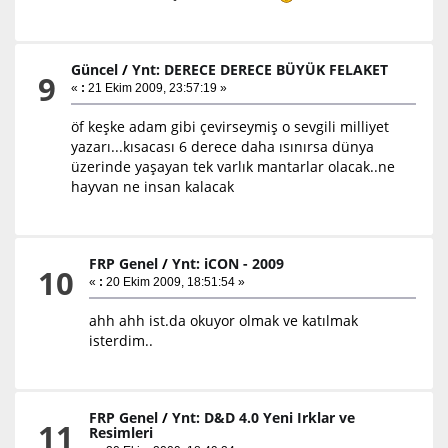
Güncel
/
Ynt: DERECE DERECE BÜYÜK FELAKET
9
«
:
21 Ekim 2009, 23:57:19 »
öf keşke adam gibi çevirseymiş o sevgili milliyet
yazarı...kısacası 6 derece daha ısınırsa dünya
üzerinde yaşayan tek varlık mantarlar olacak..ne
hayvan ne insan kalacak
FRP Genel
/
Ynt: iCON - 2009
10
«
:
20 Ekim 2009, 18:51:54 »
ahh ahh ist.da okuyor olmak ve katılmak
isterdim..
FRP Genel
/
Ynt: D&D 4.0 Yeni Irklar ve
11
Resimleri