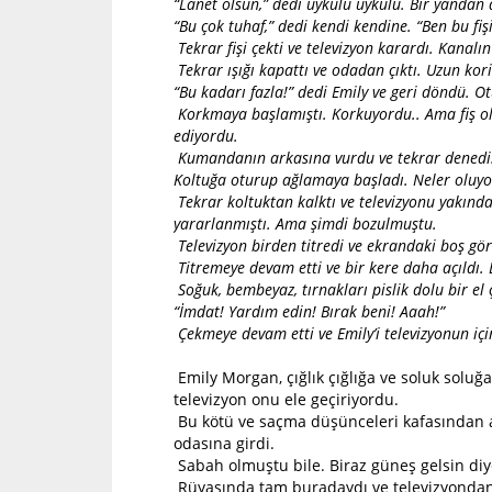
“Lanet olsun,” dedi uykulu uykulu. Bir yandan 
“Bu çok tuhaf,” dedi kendi kendine. “Ben bu f
Tekrar fişi çekti ve televizyon karardı. Kanal
Tekrar ışığı kapattı ve odadan çıktı. Uzun kori
“Bu kadarı fazla!” dedi Emily ve geri döndü. Otur
Korkmaya başlamıştı. Korkuyordu.. Ama fiş ol
ediyordu.
Kumandanın arkasına vurdu ve tekrar dened
Koltuğa oturup ağlamaya başladı. Neler oluyo
Tekrar koltuktan kalktı ve televizyonu yakınd
yararlanmıştı. Ama şimdi bozulmuştu.
Televizyon birden titredi ve ekrandaki boş gör
Titremeye devam etti ve bir kere daha açıldı.
Soğuk, bembeyaz, tırnakları pislik dolu bir el ç
“İmdat! Yardım edin! Bırak beni! Aaah!”
Çekmeye devam etti ve Emily’i televizyonun içi
Emily Morgan, çığlık çığlığa ve soluk soluğ
televizyon onu ele geçiriyordu.
Bu kötü ve saçma düşünceleri kafasından attı
odasına girdi.
Sabah olmuştu bile. Biraz güneş gelsin diye
Rüyasında tam buradaydı ve televizyondan 