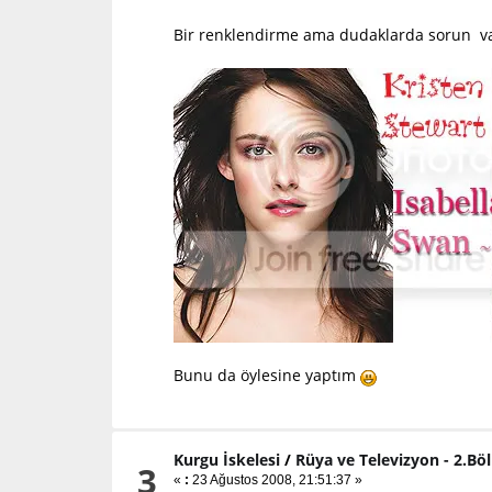
Bir renklendirme ama dudaklarda sorun v
Bunu da öylesine yaptım
Kurgu İskelesi
/
Rüya ve Televizyon - 2.Bö
3
«
:
23 Ağustos 2008, 21:51:37 »