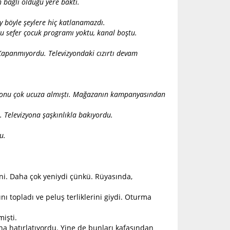
 bağlı olduğu yere baktı.
y böyle şeylere hiç katlanamazdı.
 Bu sefer çocuk programı yoktu, kanal boştu.
Kapanmıyordu. Televizyondaki cızırtı devam
ily onu çok ucuza almıştı. Mağazanın kampanyasından
. Televizyona şaşkınlıkla bakıyordu.
u.
ini. Daha çok yeniydi çünkü. Rüyasında,
nı topladı ve peluş terliklerini giydi. Oturma
mişti.
a hatırlatıyordu. Yine de bunları kafasından