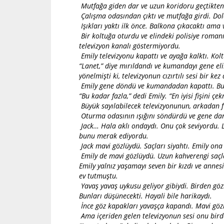
Mutfağa giden dar ve uzun koridoru geçtikten 
Çalışma odasından çıktı ve mutfağa girdi. Dol
Işıkları yaktı ilk önce. Balkona çıkacaktı ama
Bir koltuğa oturdu ve elindeki polisiye romanı
televizyon kanalı göstermiyordu.
Emily televizyonu kapattı ve ayağa kalktı. Kolt
“Lanet,” diye mırıldandı ve kumandayı gene e
yönelmişti ki, televizyonun cızırtılı sesi bir ke
Emily gene döndü ve kumandadan kapattı. Bu se
“Bu kadar fazla,” dedi Emily. “En iyisi fişini çe
Büyük sayılabilecek televizyonunun, arkadan fiş
Oturma odasının ışığını söndürdü ve gene dar k
Jack… Hala aklı ondaydı. Onu çok seviyordu. L
bunu merak ediyordu.
Jack mavi gözlüydü. Saçları siyahtı. Emily on
Emily de mavi gözlüydü. Uzun kahverengi saçla
Emily yalnız yaşamayı seven bir kızdı ve annes
ev tutmuştu.
Yavaş yavaş uykusu geliyor gibiydi. Birden gözl
Bunları düşünecekti. Hayali bile harikaydı.
İnce göz kapakları yavaşça kapandı. Mavi göz
Ama içeriden gelen televizyonun sesi onu bird