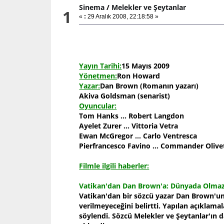
Sinema
/
Melekler ve Şeytanlar
1
«
:
29 Aralık 2008, 22:18:58 »
Yayın Tarihi:
15 Mayıs 2009
Yönetmen:
Ron Howard
Yazar:
Dan Brown (Romanın yazarı)
Akiva Goldsman (senarist)
Oyuncular:
Tom Hanks ... Robert Langdon
Ayelet Zurer ... Vittoria Vetra
Ewan McGregor ... Carlo Ventresca
Pierfrancesco Favino ... Commander Olive
Filmle ilgili haberler:
Vatikan'dan Dan Brown'a: Dünyada Olma
Vatikan'dan bir sözcü yazar Dan Brown'un
verilmeyeceğini belirtti. Yapılan açıkla
söylendi. Sözcü Melekler ve Şeytanlar'ın d