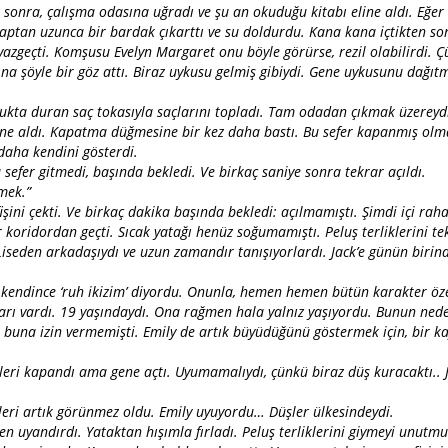
sonra, çalışma odasına uğradı ve şu an okuduğu kitabı eline aldı. Eğer
aptan uzunca bir bardak çıkarttı ve su doldurdu. Kana kana içtikten son
 vazgeçti. Komşusu Evelyn Margaret onu böyle görürse, rezil olabilirdi. 
na şöyle bir göz attı. Biraz uykusu gelmiş gibiydi. Gene uykusunu dağıtma
ukta duran saç tokasıyla saçlarını topladı. Tam odadan çıkmak üzereydi k
line aldı. Kapatma düğmesine bir kez daha bastı. Bu sefer kapanmış ol
z daha kendini gösterdi.
fer gitmedi, başında bekledi. Ve birkaç saniye sonra tekrar açıldı.
kmek.”
ini çekti. Ve birkaç dakika başında bekledi: açılmamıştı. Şimdi içi rahat
oridordan geçti. Sıcak yatağı henüz soğumamıştı. Peluş terliklerini tekr
iseden arkadaşıydı ve uzun zamandır tanışıyorlardı. Jack’e günün birin
a kendince ‘ruh ikizim’ diyordu. Onunla, hemen hemen bütün karakter öze
rı vardı. 19 yaşındaydı. Ona rağmen hala yalnız yaşıyordu. Bunun nede
i buna izin vermemişti. Emily de artık büyüdüğünü göstermek için, bir k
eri kapandı ama gene açtı. Uyumamalıydı, çünkü biraz düş kuracaktı.. Jac
leri artık görünmez oldu. Emily uyuyordu… Düşler ülkesindeydi.
en uyandırdı. Yataktan hışımla fırladı. Peluş terliklerini giymeyi unu