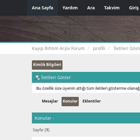
Ana Sayfa
Yardım
Ara
Takvim
Giriş
Kayıp Rıhtım Arşiv Forum
profili
İletileri Göst
Kimlik Bilgileri
İletileri Göster
Bu özellik size üyenin attığı tüm iletileri gösterme olanağı
Mesajlar
Konular
Eklentiler
Konular -
Sayfa: [
1
]