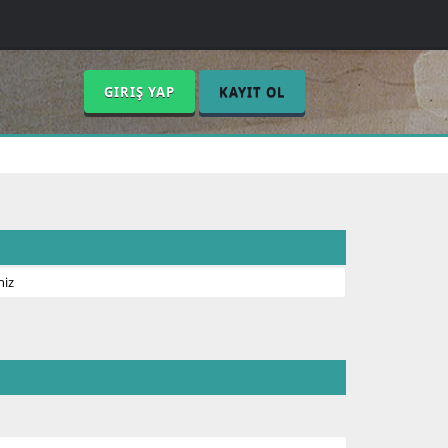
GIRIŞ YAP
KAYIT OL
niz