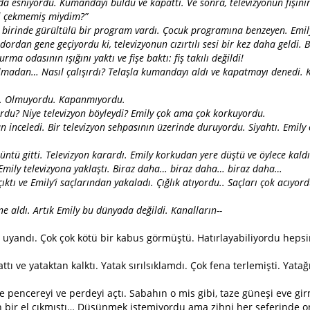
da esniyordu. Kumandayı buldu ve kapattı. Ve sonra, televizyonun fişinin
işi çekmemiş miydim?”
ın birinde gürültülü bir program vardı. Çocuk programına benzeyen. Emil
dordan gene geçiyordu ki, televizyonun cızırtılı sesi bir kez daha geldi.
ma odasının ışığını yaktı ve fişe baktı: fiş takılı değildi!
madan… Nasıl çalışırdı? Telaşla kumandayı aldı ve kapatmayı denedi. 
i. Olmuyordu. Kapanmıyordu.
rdu? Niye televizyon böyleydi? Emily çok ama çok korkuyordu.
an inceledi. Bir televizyon sehpasının üzerinde duruyordu. Siyahtı. Em
üntü gitti. Televizyon karardı. Emily korkudan yere düştü ve öylece kaldı
 Emily televizyona yaklaştı. Biraz daha… biraz daha… biraz daha…
ıktı ve Emily’i saçlarından yakaladı. Çığlık atıyordu.. Saçları çok acıyord
ne aldı. Artık Emily bu dünyada değildi. Kanalların--
a uyandı. Çok çok kötü bir kabus görmüştü. Hatırlayabiliyordu heps
 ve yataktan kalktı. Yatak sırılsıklamdı. Çok fena terlemişti. Yatağı
 pencereyi ve perdeyi açtı. Sabahın o mis gibi, taze güneşi eve gir
bir el çıkmıştı… Düşünmek istemiyordu ama zihni her seferinde on