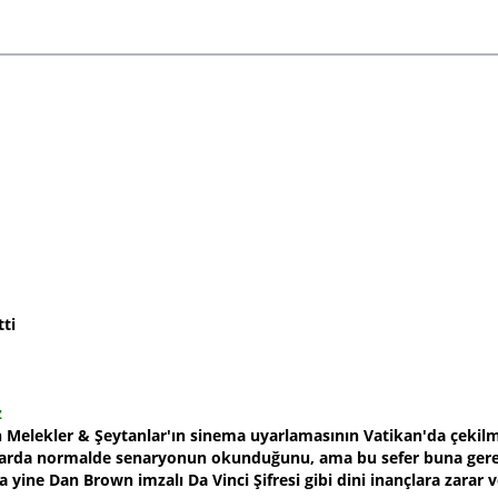
tti
z
 Melekler & Şeytanlar'ın sinema uyarlamasının Vatikan'da çekilm
malarda normalde senaryonun okunduğunu, ama bu sefer buna gere
a yine Dan Brown imzalı Da Vinci Şifresi gibi dini inançlara zara