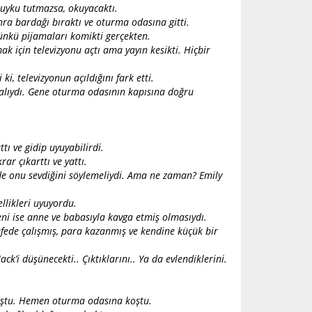
 uyku tutmazsa, okuyacaktı.
ra bardağı bıraktı ve oturma odasına gitti.
Çünkü pijamaları komikti gerçekten.
k için televizyonu açtı ama yayın kesikti. Hiçbir
i, televizyonun açıldığını fark etti.
malıydı. Gene oturma odasının kapısına doğru
tı ve gidip uyuyabilirdi.
ar çıkarttı ve yattı.
de onu sevdiğini söylemeliydi. Ama ne zaman? Emily
llikleri uyuyordu.
ni ise anne ve babasıyla kavga etmiş olmasıydı.
afede çalışmış, para kazanmış ve kendine küçük bir
k’i düşünecekti.. Çıktıklarını.. Ya da evlendiklerini.
tmuştu. Hemen oturma odasına koştu.