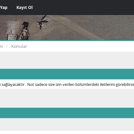
 Yap
Kayıt Ol
er
Konular
 sağlayacaktır . Not sadece size izin verilen bölümlerdeki iletilerini görebilirsi