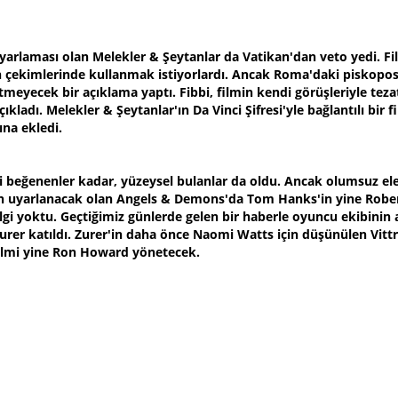
yarlaması olan Melekler & Şeytanlar da Vatikan'dan veto yedi. Fi
lmin çekimlerinde kullanmak istiyorlardı. Ancak Roma'daki piskop
tmeyecek bir açıklama yaptı. Fibbi, filmin kendi görüşleriyle tez
ıkladı. Melekler & Şeytanlar'ın Da Vinci Şifresi'yle bağlantılı bi
na ekledi.
i'ni beğenenler kadar, yüzeysel bulanlar da oldu. Ancak olumsuz ele
uyarlanacak olan Angels & Demons'da Tom Hanks'in yine Robert 
 bilgi yoktu. Geçtiğimiz günlerde gelen bir haberle oyuncu ekibinin 
urer katıldı. Zurer'in daha önce Naomi Watts için düşünülen Vittr
ilmi yine Ron Howard yönetecek.