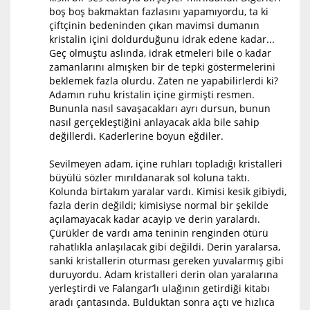
boş boş bakmaktan fazlasını yapamıyordu, ta ki
çiftçinin bedeninden çıkan mavimsi dumanın
kristalin içini doldurduğunu idrak edene kadar...
Geç olmuştu aslında, idrak etmeleri bile o kadar
zamanlarını almışken bir de tepki göstermelerini
beklemek fazla olurdu. Zaten ne yapabilirlerdi ki?
Adamın ruhu kristalin içine girmişti resmen.
Bununla nasıl savaşacakları ayrı dursun, bunun
nasıl gerçekleştiğini anlayacak akla bile sahip
değillerdi. Kaderlerine boyun eğdiler.
Sevilmeyen adam, içine ruhları topladığı kristalleri
büyülü sözler mırıldanarak sol koluna taktı.
Kolunda birtakım yaralar vardı. Kimisi kesik gibiydi,
fazla derin değildi; kimisiyse normal bir şekilde
açılamayacak kadar acayip ve derin yaralardı.
Çürükler de vardı ama teninin renginden ötürü
rahatlıkla anlaşılacak gibi değildi. Derin yaralarsa,
sanki kristallerin oturması gereken yuvalarmış gibi
duruyordu. Adam kristalleri derin olan yaralarına
yerleştirdi ve Falangar’lı ulağının getirdiği kitabı
aradı çantasında. Bulduktan sonra açtı ve hızlıca