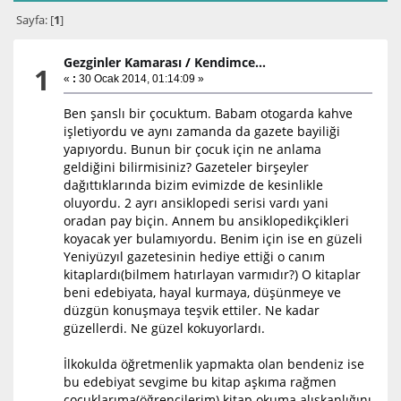
Sayfa: [
1
]
Gezginler Kamarası
/
Kendimce...
1
«
:
30 Ocak 2014, 01:14:09 »
Ben şanslı bir çocuktum. Babam otogarda kahve
işletiyordu ve aynı zamanda da gazete bayiliği
yapıyordu. Bunun bir çocuk için ne anlama
geldiğini bilirmisiniz? Gazeteler birşeyler
dağıttıklarında bizim evimizde de kesinlikle
oluyordu. 2 ayrı ansiklopedi serisi vardı yani
oradan pay biçin. Annem bu ansiklopedikçikleri
koyacak yer bulamıyordu. Benim için ise en güzeli
Yeniyüzyıl gazetesinin hediye ettiği o canım
kitaplardı(bilmem hatırlayan varmıdır?) O kitaplar
beni edebiyata, hayal kurmaya, düşünmeye ve
düzgün konuşmaya teşvik ettiler. Ne kadar
güzellerdi. Ne güzel kokuyorlardı.
İlkokulda öğretmenlik yapmakta olan bendeniz ise
bu edebiyat sevgime bu kitap aşkıma rağmen
çocuklarıma(öğrencilerim) kitap okuma alışkanlığını