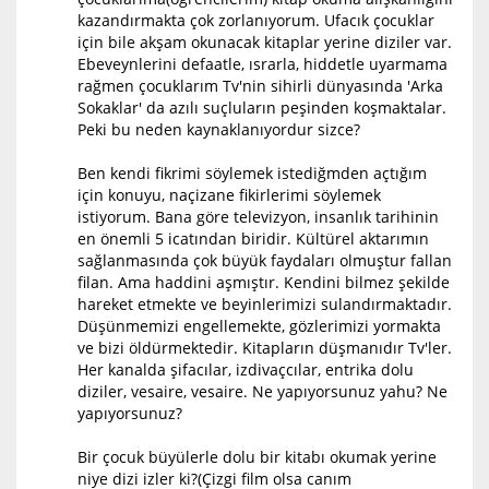
kazandırmakta çok zorlanıyorum. Ufacık çocuklar
için bile akşam okunacak kitaplar yerine diziler var.
Ebeveynlerini defaatle, ısrarla, hiddetle uyarmama
rağmen çocuklarım Tv'nin sihirli dünyasında 'Arka
Sokaklar' da azılı suçluların peşinden koşmaktalar.
Peki bu neden kaynaklanıyordur sizce?
Ben kendi fikrimi söylemek istediğmden açtığım
için konuyu, naçizane fikirlerimi söylemek
istiyorum. Bana göre televizyon, insanlık tarihinin
en önemli 5 icatından biridir. Kültürel aktarımın
sağlanmasında çok büyük faydaları olmuştur fallan
filan. Ama haddini aşmıştır. Kendini bilmez şekilde
hareket etmekte ve beyinlerimizi sulandırmaktadır.
Düşünmemizi engellemekte, gözlerimizi yormakta
ve bizi öldürmektedir. Kitapların düşmanıdır Tv'ler.
Her kanalda şifacılar, izdivaçcılar, entrika dolu
diziler, vesaire, vesaire. Ne yapıyorsunuz yahu? Ne
yapıyorsunuz?
Bir çocuk büyülerle dolu bir kitabı okumak yerine
niye dizi izler ki?(Çizgi film olsa canım