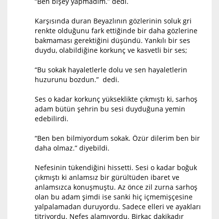
“Ben bişey yapmadım.” dedi.
Karşısında duran Beyazlının gözlerinin soluk gri
renkte olduğunu fark ettiğinde bir daha gözlerine
bakmaması gerektiğini düşündü. Yankılı bir ses
duydu, olabildiğine korkunç ve kasvetli bir ses;
“Bu sokak hayaletlerle dolu ve sen hayaletlerin
huzurunu bozdun.” dedi.
Ses o kadar korkunç yükseklikte çıkmıştı ki, sarhoş
adam bütün şehrin bu sesi duyduğuna yemin
edebilirdi.
“Ben ben bilmiyordum sokak. Özür dilerim ben bir
daha olmaz.” diyebildi.
Nefesinin tükendiğini hissetti. Sesi o kadar boğuk
çıkmıştı ki anlamsız bir gürültüden ibaret ve
anlamsızca konuşmuştu. Az önce zil zurna sarhoş
olan bu adam şimdi ise sanki hiç içmemişçesine
yalpalamadan duruyordu. Sadece elleri ve ayakları
titriyordu. Nefes alamıyordu. Birkaç dakikadır