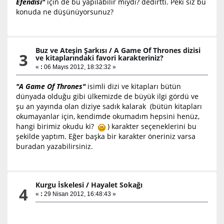
Efendisi"
için de bu yapılabilir miydi? dedirtti. Peki siz bu
konuda ne düşünüyorsunuz?
Buz ve Ateşin Şarkısı
/
A Game Of Thrones dizisi
3
ve kitaplarındaki favori karakteriniz?
«
:
06 Mayıs 2012, 18:32:32 »
"A Game Of Thrones"
isimli dizi ve kitapları bütün
dünyada olduğu gibi ülkemizde de büyük ilgi gördü ve
şu an yayında olan diziye sadık kalarak (bütün kitapları
okumayanlar için, kendimde okumadım hepsini henüz,
hangi birimiz okudu ki?
) karakter seçeneklerini bu
şekilde yaptım. Eğer başka bir karakter öneriniz varsa
buradan yazabilirsiniz.
Kurgu İskelesi
/
Hayalet Sokağı
4
«
:
29 Nisan 2012, 16:48:43 »