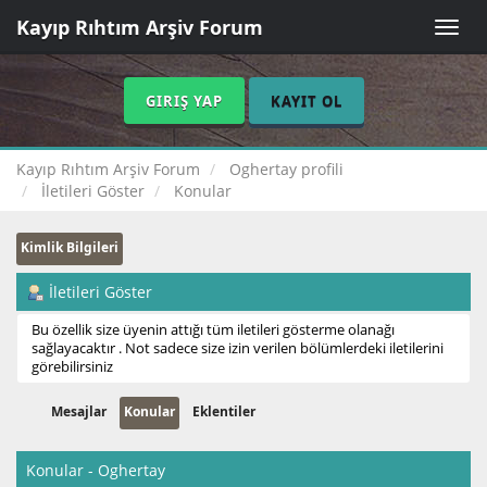
Kayıp Rıhtım Arşiv Forum
Toggle
naviga
GIRIŞ YAP
KAYIT OL
Kayıp Rıhtım Arşiv Forum
Oghertay profili
İletileri Göster
Konular
Kimlik Bilgileri
İletileri Göster
Bu özellik size üyenin attığı tüm iletileri gösterme olanağı
sağlayacaktır . Not sadece size izin verilen bölümlerdeki iletilerini
görebilirsiniz
Mesajlar
Konular
Eklentiler
Konular - Oghertay