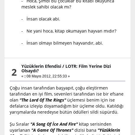
- Hoca, Şimdi bu çocuklar bu kitabı okuyunca
meslek sahibi olacak mı?
- İnsan olacak abi.
- Ne yani hoca, kitap okumayan hayvan mıdır?
- İnsan olmayı bilmeyen hayvandır, abi.
Yüzüklerin Efendisi
/
LOTR: Film Yerine Dizi
2
Olsaydı?
«
:
08 Mayıs 2012, 22:55:33 »
Çoğu insan tarafından başyapıt, çoğu eleştirmen
tarafından en iyi film, sevenleri tarafından ise bir efsane
olan
"The Lord Of The Rings"
üçlemesi benim için ise
defalarca izleyip doyamadığım bir üçleme oldu. Katıldığı
yarışmalarda neredeyse bütün ödülleri sildi süpürdü.
Şu Sıralar
"A Song Of İce And Fire"
kitap serisinden
uyarlanan
"A Game Of Thrones"
dizisi bana
"Yüzüklerin