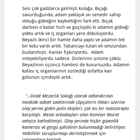
Sesi çok gaddarca gelmişti kulağa. Bıçağı
savurduğunda, adam yaklaşık on senedir sahip
olduğu göbeğini kaybettiğini fark etti. Bıçak
darbesi o kadar hızlı ve güçlüydü ki adamın göbeği
yoktu artık ve iç organları yere dökülüyordu.
Beyazlı ikinci bir hamle daha yaptı ve adamın tek
bir kolu vardı artık. Tabancayı tutan eli omzundan
budanmıştı. Kanlar fışkırıyordu. Adam
inleyebiliyordu sadece. Dizlerinin üstüne çöktü.
Beyazlının üçüncü hamlesi de kusursuzdu. Adamın
kafası iç organlarının süslediği asfaltta kan
gölünün içindeydi artık..
“
..ilinde Mezarlık Sokağı olarak adlandırılan
mevkide sabah saatlerinde çöpçülerin ihbarı üzerine
olay yerine giden polis ekipleri, çok acı bir manzarayla
karşılaştı. Mesai arkadaşları olan Komiser Murat
vahşice katledilmişti. Olay yerinde hiçbir güvenlik
kamerası ve görgü şahidinin bulunmadığı belirtiliyor.
Yetkilliler soruşturmayı derinleştirmek için
çalışmalara başladı.