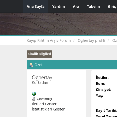
Ana Sayfa
Yardım
Ara
Takvim
Giriş
Kayıp Rıhtım Arşiv Forum
Oghertay profili
Öz
Kimlik Bilgileri
Özet
Oghertay 
İletiler:
Kurtadam
Rom:
Cinsiyet:
Yaş:
Çevrimdışı
İletileri Göster
İstatistikleri Göster
Kayıt Tarihi
Yerel Zama