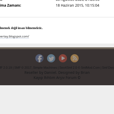
Olma Zamanı:
18 Haziran 2015, 10:15:04
bilmemek değil insan bilmemektir..
hertay.blogspot.com/
F 2.0.19
|
SMF © 2017
,
Simple Machines
|
Seo4Smf 2.0 © SmfMod.Com
|
Smf Des
Reseller by
Daniiel
. Designed by
Brian
Kayıp Rıhtım Arşiv Forum ©