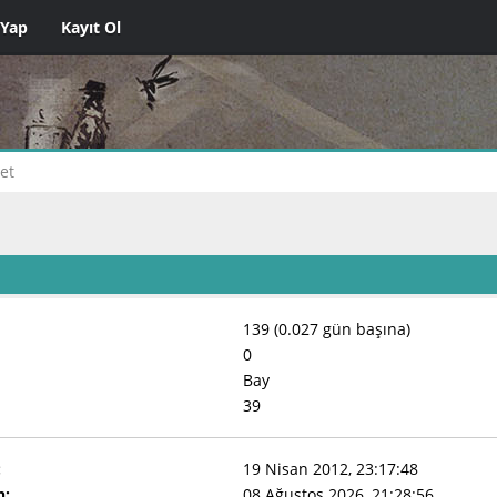
 Yap
Kayıt Ol
et
139 (0.027 gün başına)
0
Bay
39
:
19 Nisan 2012, 23:17:48
n:
08 Ağustos 2026, 21:28:56