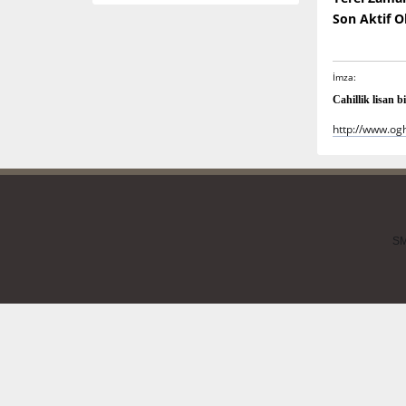
Son Aktif 
İmza:
Cahillik lisan 
http://www.og
SM