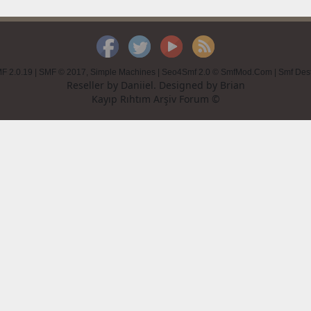
F 2.0.19
|
SMF © 2017
,
Simple Machines
|
Seo4Smf 2.0 © SmfMod.Com
|
Smf Des
Reseller by
Daniiel
. Designed by
Brian
Kayıp Rıhtım Arşiv Forum ©