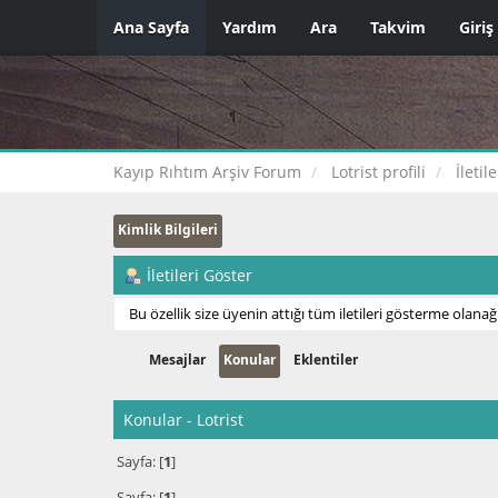
Ana Sayfa
Yardım
Ara
Takvim
Giriş
Kayıp Rıhtım Arşiv Forum
Lotrist profili
İletil
Kimlik Bilgileri
İletileri Göster
Bu özellik size üyenin attığı tüm iletileri gösterme olanağı
Mesajlar
Konular
Eklentiler
Konular - Lotrist
Sayfa: [
1
]
Sayfa: [
1
]