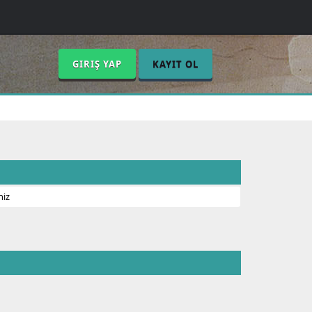
GIRIŞ YAP
KAYIT OL
niz