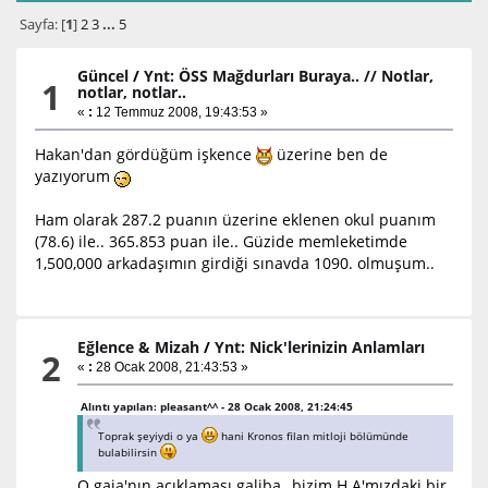
Sayfa: [
1
]
2
3
...
5
Güncel
/
Ynt: ÖSS Mağdurları Buraya.. // Notlar,
1
notlar, notlar..
«
:
12 Temmuz 2008, 19:43:53 »
Hakan'dan gördüğüm işkence
üzerine ben de
yazıyorum
Ham olarak 287.2 puanın üzerine eklenen okul puanım
(78.6) ile.. 365.853 puan ile.. Güzide memleketimde
1,500,000 arkadaşımın girdiği sınavda 1090. olmuşum..
Eğlence & Mizah
/
Ynt: Nick'lerinizin Anlamları
2
«
:
28 Ocak 2008, 21:43:53 »
Alıntı yapılan: pleasant^^ - 28 Ocak 2008, 21:24:45
Toprak şeyiydi o ya
hani Kronos filan mitloji bölümünde
bulabilirsin
O gaia'nın açıklaması galiba,, bizim H.A'mızdaki bir