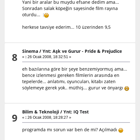
Yani bir aralar bu muydu efsane dedim ama...
Sonradan salak köpeğin sayesinde film rayına
oturdu... :
herkese tavsiye ederim... 10 üzerinden 9,5
Sinema
/
Ynt: Aşk ve Gurur - Pride & Prejudice
8
«
:
26 Ocak 2008, 18:32:51 »
eh bazılarına göre bir şeye benzemiyormuş ama...
bence izlenmesi gereken filmlerin arasında en
tepelerde... anlatımı, oyuncuları, kitabı zaten
söylemeye gerek yok.. müthiş... gurur ve önyargı
Bilim & Teknoloji
/
Ynt: IQ Test
9
«
:
26 Ocak 2008, 18:28:27 »
programda mı sorun var ben de mi? Açılmadı