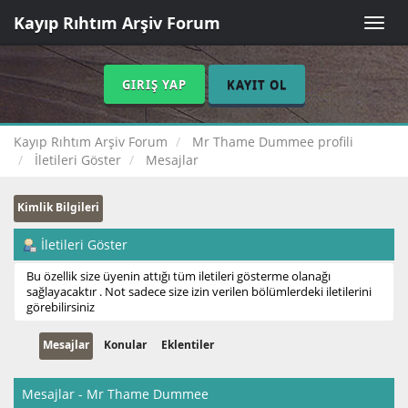
Kayıp Rıhtım Arşiv Forum
Toggle
naviga
GIRIŞ YAP
KAYIT OL
Kayıp Rıhtım Arşiv Forum
Mr Thame Dummee profili
İletileri Göster
Mesajlar
Kimlik Bilgileri
İletileri Göster
Bu özellik size üyenin attığı tüm iletileri gösterme olanağı
sağlayacaktır . Not sadece size izin verilen bölümlerdeki iletilerini
görebilirsiniz
Mesajlar
Konular
Eklentiler
Mesajlar - Mr Thame Dummee