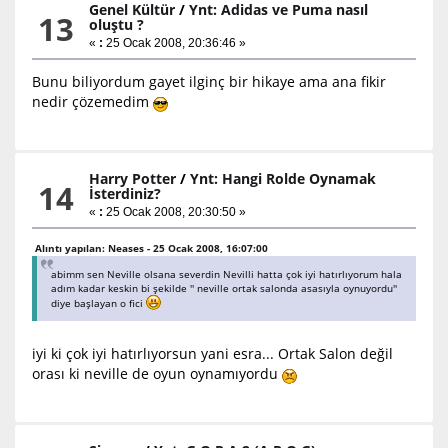
Genel Kültür
/
Ynt: Adidas ve Puma nasıl
13
oluştu ?
«
:
25 Ocak 2008, 20:36:46 »
Bunu biliyordum gayet ilginç bir hikaye ama ana fikir
nedir çözemedim
Harry Potter
/
Ynt: Hangi Rolde Oynamak
14
İsterdiniz?
«
:
25 Ocak 2008, 20:30:50 »
Alıntı yapılan: Neases - 25 Ocak 2008, 16:07:00
abimm sen Neville olsana severdin Nevilli hatta çok iyi hatırlıyorum hala
adım kadar keskin bi şekilde '' neville ortak salonda asasıyla oynuyordu''
diye başlayan o fici
iyi ki çok iyi hatırlıyorsun yani esra... Ortak Salon değil
orası ki neville de oyun oynamıyordu