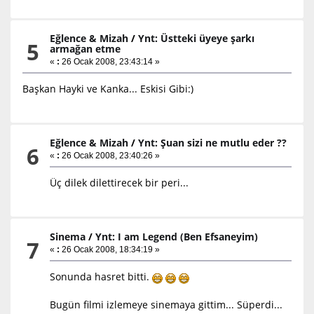
Eğlence & Mizah
/
Ynt: Üstteki üyeye şarkı
5
armağan etme
«
:
26 Ocak 2008, 23:43:14 »
Başkan Hayki ve Kanka... Eskisi Gibi:)
Eğlence & Mizah
/
Ynt: Şuan sizi ne mutlu eder ??
6
«
:
26 Ocak 2008, 23:40:26 »
Üç dilek dilettirecek bir peri...
Sinema
/
Ynt: I am Legend (Ben Efsaneyim)
7
«
:
26 Ocak 2008, 18:34:19 »
Sonunda hasret bitti.
Bugün filmi izlemeye sinemaya gittim... Süperdi...