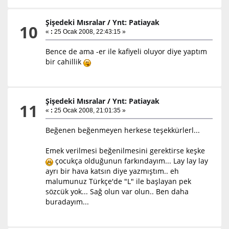
Şişedeki Mısralar
/
Ynt: Patiayak
10
«
:
25 Ocak 2008, 22:43:15 »
Bence de ama -er ile kafiyeli oluyor diye yaptım
bir cahillik
Şişedeki Mısralar
/
Ynt: Patiayak
11
«
:
25 Ocak 2008, 21:01:35 »
Beğenen beğenmeyen herkese teşekkürlerl...
Emek verilmesi beğenilmesini gerektirse keşke
çocukça olduğunun farkındayım... Lay lay lay
ayrı bir hava katsın diye yazmıştım.. eh
malumunuz Türkçe'de "L" ile başlayan pek
sözcük yok... Sağ olun var olun.. Ben daha
buradayım...