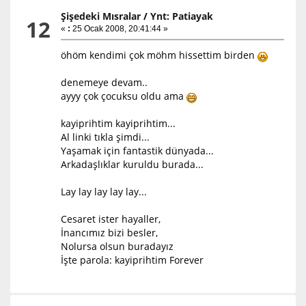
Şişedeki Mısralar
/
Ynt: Patiayak
12
«
:
25 Ocak 2008, 20:41:44 »
öhöm kendimi çok möhm hissettim birden
denemeye devam..
ayyy çok çocuksu oldu ama
kayiprihtim kayiprihtim...
Al linki tıkla şimdi...
Yaşamak için fantastik dünyada...
Arkadaşlıklar kuruldu burada...
Lay lay lay lay lay...
Cesaret ister hayaller,
İnancımız bizi besler,
Nolursa olsun buradayız
İşte parola: kayiprihtim Forever