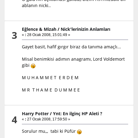
ablanın nicki..
Eğlence & Mizah
/
Nick'lerinizin Anlamları
3
«
:
28 Ocak 2008, 15:01:49 »
Gayet basit, hafif gırgır biraz da tanıma amaçlı...
Misal benimkisi adımın anagramı, Lord Voldemort
gibi
M U H A M M E T E R D E M
M R T H A M E D U M M E E
Harry Potter
/
Ynt: En ilginç HP Aleti ?
4
«
:
27 Ocak 2008, 17:59:50 »
Sorulur mu,,, tabi ki Püfür