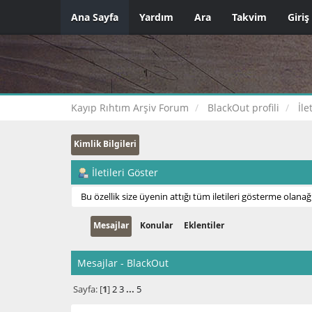
Ana Sayfa
Yardım
Ara
Takvim
Giriş
Kayıp Rıhtım Arşiv Forum
BlackOut profili
İle
Kimlik Bilgileri
İletileri Göster
Bu özellik size üyenin attığı tüm iletileri gösterme olanağı
Mesajlar
Konular
Eklentiler
Mesajlar - BlackOut
Sayfa: [
1
]
2
3
...
5