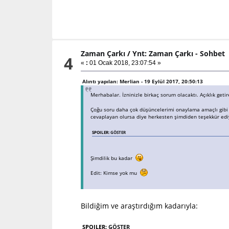
Zaman Çarkı
/
Ynt: Zaman Çarkı - Sohbet
4
«
:
01 Ocak 2018, 23:07:54 »
Alıntı yapılan: Merlian - 19 Eylül 2017, 20:50:13
Merhabalar. İzninizle birkaç sorum olacaktı. Açıklık ge
Çoğu soru daha çok düşüncelerimi onaylama amaçlı gibi 
cevaplayan olursa diye herkesten şimdiden teşekkür ed
SPOILER:
GÖSTER
Şimdilik bu kadar
Edit: Kimse yok mu
Bildiğim ve araştırdığım kadarıyla:
SPOILER:
GÖSTER