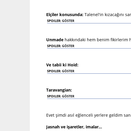
Elçiler konusunda:
Talenel'in kızacağını s
SPOILER:
GÖSTER
Unmade
hakkındaki hem benim fikirlerim h
SPOILER:
GÖSTER
Ve tabii ki Hoid:
SPOILER:
GÖSTER
Taravangian:
SPOILER:
GÖSTER
Evet şimdi asıl eğlenceli yerlere geldim san
Jasnah ve işaretler, imalar...