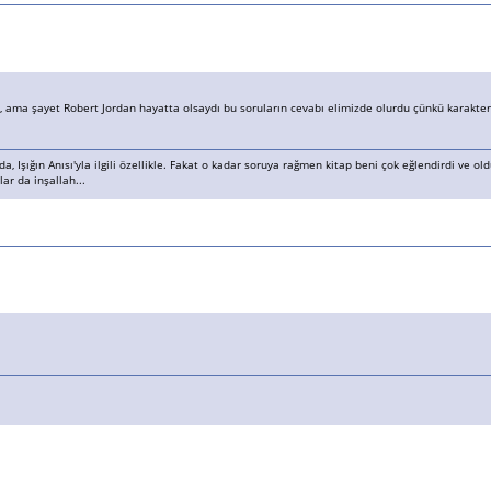
, ama şayet Robert Jordan hayatta olsaydı bu soruların cevabı elimizde olurdu çünkü karakterlerl
Işığın Anısı'yla ilgili özellikle. Fakat o kadar soruya rağmen kitap beni çok eğlendirdi ve old
lar da inşallah...