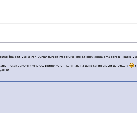
tiremediğim bazı yerler var. Bunlar burada mı sorulur onu da bilmiyorum ama soracak başka y
ama merak ediyorum yine de. Durduk yere insanın aklına gelip canını sıkıyor gerçekten
Ya
iyorum.