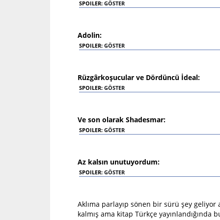
SPOILER:
GÖSTER
Adolin:
SPOILER:
GÖSTER
Rüzgârkoşucular ve Dördüncü İdeal:
SPOILER:
GÖSTER
Ve son olarak Shadesmar:
SPOILER:
GÖSTER
Az kalsın unutuyordum:
SPOILER:
GÖSTER
Aklıma parlayıp sönen bir sürü şey geliyor
kalmış ama kitap Türkçe yayınlandığında b