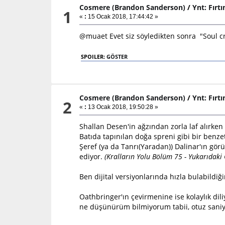
Cosmere (Brandon Sanderson)
/
Ynt: Fırtı
1
«
:
15 Ocak 2018, 17:44:42 »
@muaet Evet siz söyledikten sonra "Soul cr
SPOILER:
GÖSTER
Cosmere (Brandon Sanderson)
/
Ynt: Fırtı
2
«
:
13 Ocak 2018, 19:50:28 »
Shallan Desen'in ağzından zorla laf alırken
Batıda tapınılan doğa spreni gibi bir benze
Şeref (ya da Tanrı(Yaradan)) Dalinar'ın 
ediyor.
(Kralların Yolu Bölüm 75 - Yukarıdaki
Ben dijital versiyonlarında hızla bulabild
Oathbringer'ın çevirmenine ise kolaylık d
ne düşünürüm bilmiyorum tabii, otuz sani