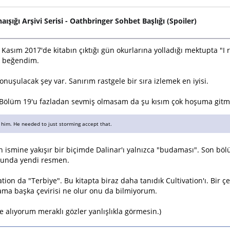
naışığı Arşivi Serisi - Oathbringer Sohbet Başlığı (Spoiler)
asım 2017'de kitabın çıktığı gün okurlarına yolladığı mektupta "I re
k beğendim.
uşulacak şey var. Sanırım rastgele bir sıra izlemek en iyisi.
. Bölüm 19'u fazladan sevmiş olmasam da şu kısım çok hoşuma gitmi
to him. He needed to just storming accept that.
n ismine yakışır bir biçimde Dalinar'ı yalnızca "budaması". Son bölü
ununda yendi resmen.
ion da "Terbiye". Bu kitapta biraz daha tanıdık Cultivation'ı. Bir çev
 ama başka çevirisi ne olur onu da bilmiyorum.
ne alıyorum meraklı gözler yanlışlıkla görmesin.)