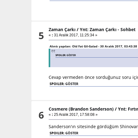
Zaman Çarkı
/
Ynt: Zaman Çarkı - Sohbet
5
«
:
31 Aralık 2017, 11:25:34 »
Alıntı yapılan: Old Fat Gil-Galad - 30 Aralık 2017, 03:43:38
SPOILER:
GÖSTER
Cevap vermeden önce sorduğunuz soru için t
SPOILER:
GÖSTER
Cosmere (Brandon Sanderson)
/
Ynt: Fırt
6
«
:
25 Aralık 2017, 17:58:08 »
Sanderson'ın sitesinde gördüğüm Shinovar'ı
SPOILER:
GÖSTER