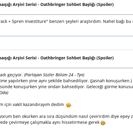
naışığı Arşivi Serisi - Oathbringer Sohbet Başlığı (Spoiler)
ack + Spren Investiture" benzeri şeyleri araştırdım. Nahel bağı bu
naışığı Arşivi Serisi - Oathbringer Sohbet Başlığı (Spoiler)
 adı geçiyor.
(Parlayan Sözler Bölüm 24 - Tyn)
tme yapılırken yine aynı şekilde bahsediliyor. (Jasnah konuşurken.
görüsünde konuşurken yine ondan bahsediyor. Geleceği görme konus
 Oda)
iğim için vakit kazandırayım dedim
.
iliyorum ben okurken ara sıra düşündüm nasıl çevirirdim diye epey
yede çevirmeye çalışmakla aynı hissetirmese gerek
.