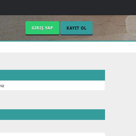
GIRIŞ YAP
KAYIT OL
niz