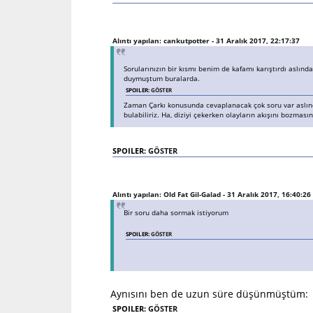
Alıntı yapılan: cankutpotter - 31 Aralık 2017, 22:17:37
Sorularınızın bir kısmı benim de kafamı karıştırdı aslında
duymuştum buralarda.
SPOILER:
GÖSTER
Zaman Çarkı konusunda cevaplanacak çok soru var aslında, 
bulabiliriz. Ha, diziyi çekerken olayların akışını bozmasın
SPOILER:
GÖSTER
Alıntı yapılan: Old Fat Gil-Galad - 31 Aralık 2017, 16:40:26
Bir soru daha sormak istiyorum
SPOILER:
GÖSTER
Aynısını ben de uzun süre düşünmüştüm:
SPOILER:
GÖSTER