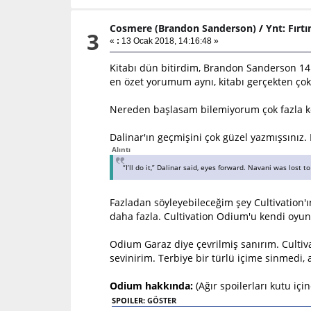
Cosmere (Brandon Sanderson)
/
Ynt: Fırtı
3
«
:
13 Ocak 2018, 14:16:48 »
Kitabı dün bitirdim, Brandon Sanderson 14 K
en özet yorumum aynı, kitabı gerçekten ço
Nereden başlasam bilemiyorum çok fazla kon
Dalinar'ın geçmişini çok güzel yazmışsınız
Alıntı
“I’ll do it,” Dalinar said, eyes forward. Navani was lost 
Fazladan söyleyebileceğim şey Cultivation'ı
daha fazla. Cultivation Odium'u kendi oy
Odium Garaz diye çevrilmiş sanırım. Cultivat
sevinirim. Terbiye bir türlü içime sinmedi,
Odium hakkında:
(Ağır spoilerları kutu içi
SPOILER:
GÖSTER