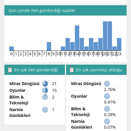
Gün içinde ileti gönderdiği saatler
0
1
2
3
4
5
6
7
8
9
10
11
12
13
14
15
16
17
18
19
20
21
22
23
En çok ileti gönderdiği
En çok çevrimiçi olduğu
bölümler
bölümler
Miras Döngüsü
21
Miras Döngüsü
2.76%
Oyunlar
15
Oyunlar
Bilim &
2
0.41%
Teknoloji
Bilim &
Narnia
1
Teknoloji
0.28%
Günlükleri
Narnia
Günlükleri
0.07%