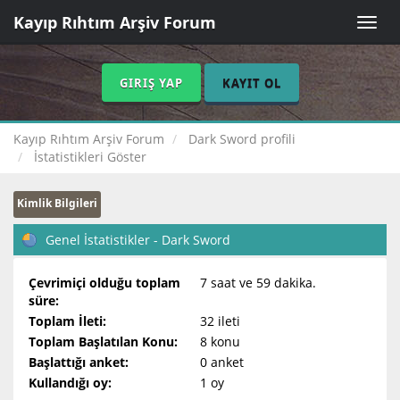
Kayıp Rıhtım Arşiv Forum
Toggle
naviga
GIRIŞ YAP
KAYIT OL
Kayıp Rıhtım Arşiv Forum
Dark Sword profili
İstatistikleri Göster
Kimlik Bilgileri
Genel İstatistikler - Dark Sword
Çevrimiçi olduğu toplam
7 saat ve 59 dakika.
süre:
Toplam İleti:
32 ileti
Toplam Başlatılan Konu:
8 konu
Başlattığı anket:
0 anket
Kullandığı oy:
1 oy