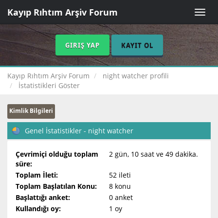
Kayıp Rıhtım Arşiv Forum
Toggle
naviga
GIRIŞ YAP
KAYIT OL
Kayıp Rıhtım Arşiv Forum
night watcher profili
İstatistikleri Göster
Kimlik Bilgileri
Genel İstatistikler - night watcher
Çevrimiçi olduğu toplam
2 gün, 10 saat ve 49 dakika.
süre:
Toplam İleti:
52 ileti
Toplam Başlatılan Konu:
8 konu
Başlattığı anket:
0 anket
Kullandığı oy:
1 oy