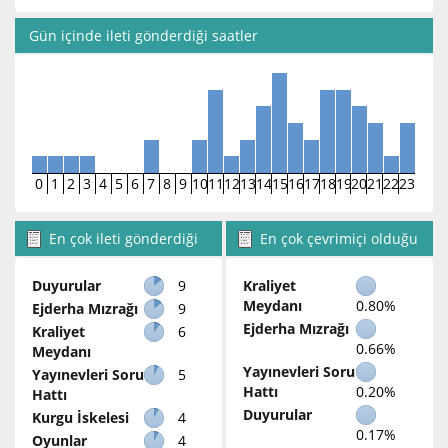
Gün içinde ileti gönderdiği saatler
0
1
2
3
4
5
6
7
8
9
10
11
12
13
14
15
16
17
18
19
20
21
22
23
En çok ileti gönderdiği
En çok çevrimiçi olduğu
bölümler
bölümler
Duyurular
9
Kraliyet
Meydanı
0.80%
Ejderha Mızrağı
9
Ejderha Mızrağı
Kraliyet
6
0.66%
Meydanı
Yayınevleri Soru
Yayınevleri Soru
5
Hattı
0.20%
Hattı
Duyurular
Kurgu İskelesi
4
0.17%
Oyunlar
4