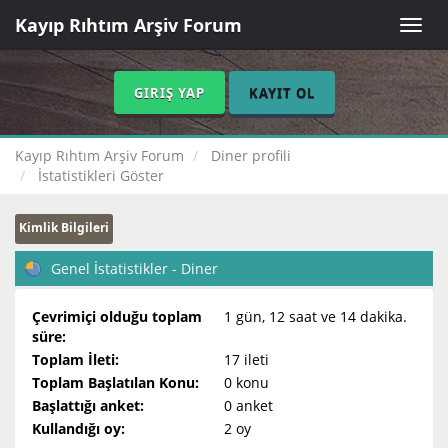
Kayıp Rıhtım Arşiv Forum
Toggle
naviga
GIRIŞ YAP
KAYIT OL
Kayıp Rıhtım Arşiv Forum
Diner profili
İstatistikleri Göster
Kimlik Bilgileri
Genel İstatistikler - Diner
Çevrimiçi olduğu toplam
1 gün, 12 saat ve 14 dakika.
süre:
Toplam İleti:
17 ileti
Toplam Başlatılan Konu:
0 konu
Başlattığı anket:
0 anket
Kullandığı oy:
2 oy