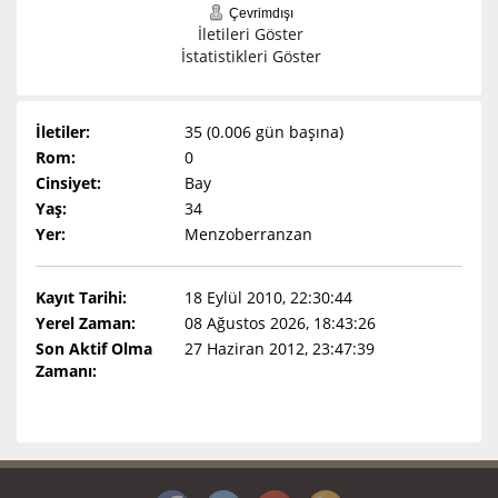
Çevrimdışı
İletileri Göster
İstatistikleri Göster
İletiler:
35 (0.006 gün başına)
Rom:
0
Cinsiyet:
Bay
Yaş:
34
Yer:
Menzoberranzan
Kayıt Tarihi:
18 Eylül 2010, 22:30:44
Yerel Zaman:
08 Ağustos 2026, 18:43:26
Son Aktif Olma
27 Haziran 2012, 23:47:39
Zamanı: