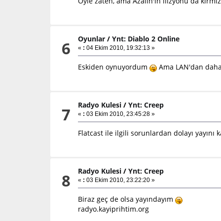
Öyle zaten, ama Azalin'in ilizyonu da kırmı
Oyunlar
/
Ynt: Diablo 2 Online
6
«
:
04 Ekim 2010, 19:32:13 »
Eskiden oynuyordum
Ama LAN'dan daha z
Radyo Kulesi
/
Ynt: Creep
7
«
:
03 Ekim 2010, 23:45:28 »
Flatcast ile ilgili sorunlardan dolayı yay
Radyo Kulesi
/
Ynt: Creep
8
«
:
03 Ekim 2010, 23:22:20 »
Biraz geç de olsa yayındayım
radyo.kayiprihtim.org