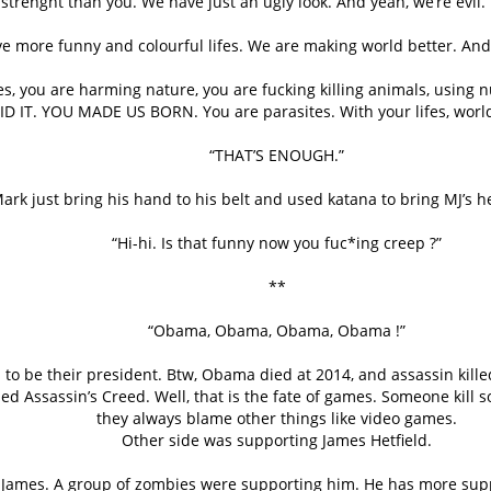
strenght than you. We have just an ugly look. And yeah, we’re evil. 
e more funny and colourful lifes. We are making world better. And
es, you are harming nature, you are fucking killing animals, using 
ID IT. YOU MADE US BORN. You are parasites. With your lifes, world 
“THAT’S ENOUGH.”
ark just bring his hand to his belt and used katana to bring MJ’s 
“Hi-hi. Is that funny now you fuc*ing creep ?”
**
“Obama, Obama, Obama, Obama !”
be their president. Btw, Obama died at 2014, and assassin killed
ed Assassin’s Creed. Well, that is the fate of games. Someone kill
they always blame other things like video games.
Other side was supporting James Hetfield.
ted James. A group of zombies were supporting him. He has more s