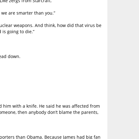
Like zergs from Starcraft.”
 we are smarter than you.”
nuclear weapons. And think, how did that virus be
is going to die.”
head down.
 him with a knife. He said he was affected from
 someone, then anybody don’t blame the parents,
upporters than Obama. Because James had big fan