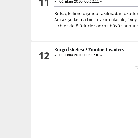
11
«
:
01 Ekim 2010, 00:12:11 »
Birkaç kelime dışında takılmadan okud
Ancak şu kısma bir itirazım olacak ; "Vey
Lichler de ölüdürler ancak büyü sanatına
Kurgu İskelesi
/
Zombie Invaders
12
«
:
01 Ekim 2010, 00:01:06 »
*