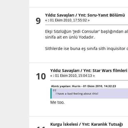
Yıldız Savaşları
/
Ynt: Soru-Yanıt Bölümü
9
«
:
01 Ekim 2010, 17:55:02 »
Ekşi Sözlüğün 'Jedi Consular' başlığından a
sinifa ait en ünlü Yodadır.
Sithlerde ise buna eş sınıfa sith inquisito
Yıldız Savaşları
/
Ynt: Star Wars filmler
10
«
:
01 Ekim 2010, 15:04:13 »
Alıntı yapılan: Hurin - 01 Ekim 2010, 14:32:23
I have a bad feeling about this!
Me too.
Kurgu İskelesi
/
Ynt: Karanlık Tutsağı