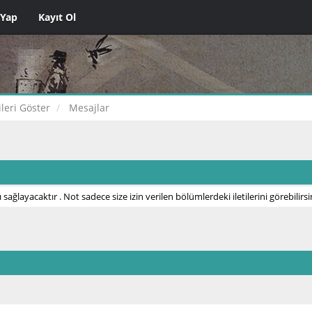
 Yap
Kayıt Ol
tileri Göster
Mesajlar
 sağlayacaktır . Not sadece size izin verilen bölümlerdeki iletilerini görebilirsi