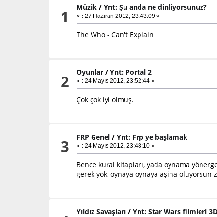
Müzik
/
Ynt: Şu anda ne dinliyorsunuz?
1
«
:
27 Haziran 2012, 23:43:09 »
The Who - Can't Explain
Oyunlar
/
Ynt: Portal 2
2
«
:
24 Mayıs 2012, 23:52:44 »
Çok çok iyi olmuş.
FRP Genel
/
Ynt: Frp ye başlamak
3
«
:
24 Mayıs 2012, 23:48:10 »
Bence kural kitapları, yada oynama yönergel
gerek yok, oynaya oynaya aşina oluyorsun z
Yıldız Savaşları
/
Ynt: Star Wars filmleri 3