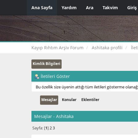
Ana Sayfa
Yardım
Ara
Takvim
Giriş
Kayıp Rıhtım Arşiv Forum
Ashitaka profili
İle
Kimlik Bilgileri
İletileri Göster
Bu özellik size üyenin attığı tüm iletileri gösterme olanağı
Mesajlar
Konular
Eklentiler
Mesajlar - Ashitaka
Sayfa: [
1
]
2
3