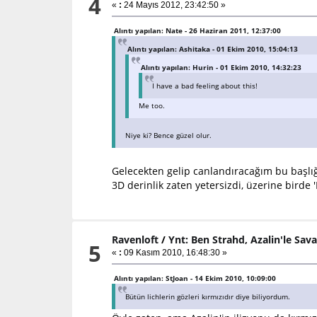
4
«
:
24 Mayıs 2012, 23:42:50 »
Alıntı yapılan: Nate - 26 Haziran 2011, 12:37:00
Alıntı yapılan: Ashitaka - 01 Ekim 2010, 15:04:13
Alıntı yapılan: Hurin - 01 Ekim 2010, 14:32:23
I have a bad feeling about this!
Me too.
Niye ki? Bence güzel olur.
Gelecekten gelip canlandıracağım bu başlığ
3D derinlik zaten yetersizdi, üzerine birde
Ravenloft
/
Ynt: Ben Strahd, Azalin'le Sav
5
«
:
09 Kasım 2010, 16:48:30 »
Alıntı yapılan: StJoan - 14 Ekim 2010, 10:09:00
Bütün lichlerin gözleri kırmızıdır diye biliyordum.