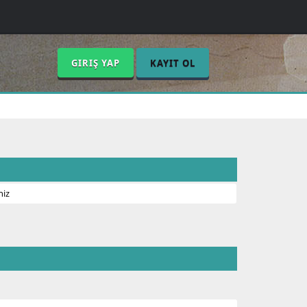
GIRIŞ YAP
KAYIT OL
niz