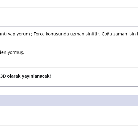
lıntı yapıyorum ; Force konusunda uzman siniftir. Çoğu zaman isin k
r deniyormuş.
i 3D olarak yayınlanacak!