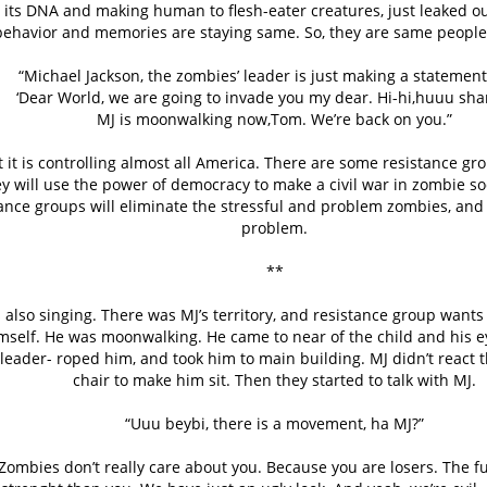
 its DNA and making human to flesh-eater creatures, just leaked ou
 behavior and memories are staying same. So, they are same people 
“Michael Jackson, the zombies’ leader is just making a statemen
‘Dear World, we are going to invade you my dear. Hi-hi,huuu sh
MJ is moonwalking now,Tom. We’re back on you.”
 it is controlling almost all America. There are some resistance gro
y will use the power of democracy to make a civil war in zombie so
istance groups will eliminate the stressful and problem zombies, an
problem.
**
also singing. There was MJ’s territory, and resistance group wants to
imself. He was moonwalking. He came to near of the child and his e
leader- roped him, and took him to main building. MJ didn’t react t
chair to make him sit. Then they started to talk with MJ.
“Uuu beybi, there is a movement, ha MJ?”
 Zombies don’t really care about you. Because you are losers. The f