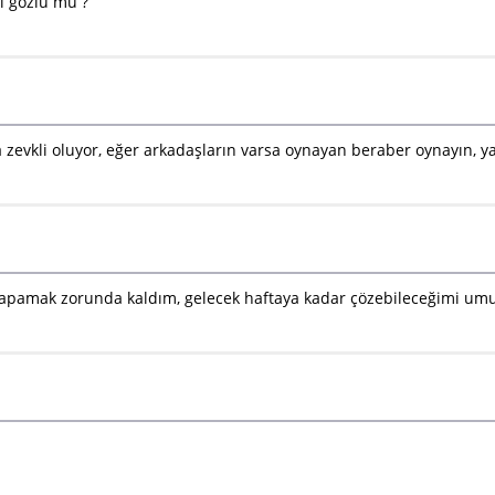
zı gözlü mü ?
evkli oluyor, eğer arkadaşların varsa oynayan beraber oynayın, 
ını kapamak zorunda kaldım, gelecek haftaya kadar çözebileceğimi 