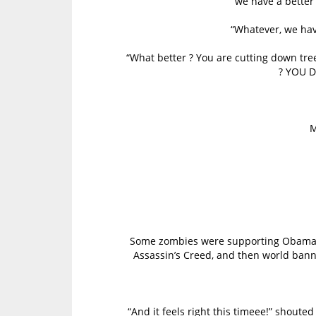
we have a better 
“Whatever, we hav
“What better ? You are cutting down tre
? YOU D
M
Some zombies were supporting Obama to 
Assassin’s Creed, and then world bann
“And it feels right this timeee!” shou