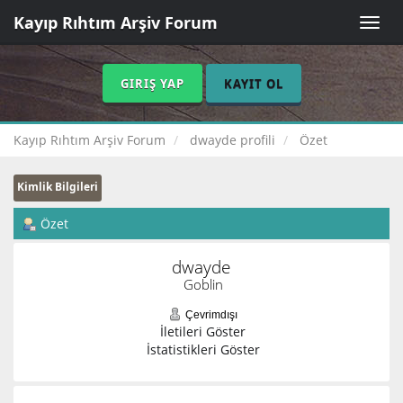
Kayıp Rıhtım Arşiv Forum
Toggle
naviga
GIRIŞ YAP
KAYIT OL
Kayıp Rıhtım Arşiv Forum
dwayde profili
Özet
Kimlik Bilgileri
Özet
dwayde 
Goblin
Çevrimdışı
İletileri Göster
İstatistikleri Göster