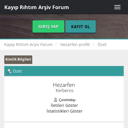
Kayıp Rıhtım Arşiv Forum
Toggle
naviga
GIRIŞ YAP
KAYIT OL
Kayıp Rıhtım Arşiv Forum
Hezarfen profili
Özet
Kimlik Bilgileri
Özet
Hezarfen 
Kerberos
Çevrimdışı
İletileri Göster
İstatistikleri Göster