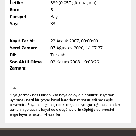
İletiler:
389 (0.057 gün başına)
Rom:
5
Cinsiyet:
Bay
Yaş:
33
Kayıt Tarihi:
22 Aralık 2007, 00:00:00
Yerel Zaman:
07 Ağustos 2026, 14:07:37
Dil:
Turkish
Son Aktif Olma
02 Kasım 2008, 19:03:26
Zamanı:
İmza:
rüya görmek nasıl bir anlıksa hayalde öyle bir anlıktır. rüyadan
uyanmak nasıl bir şeyse hayal kurarken rahatsız edilmek öyle
birşeydir.. Rüya nasıl gün içindeki düşünce yorgunluğunu zihinden
atmanın yoluysa .. hayal de o düşüncelerin çöplüğe dönmesini
engelleyen araçtır.. ~hezarfen