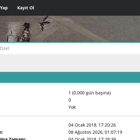
 Yap
Kayıt Ol
Özet
1 (0.000 gün başına)
0
Yok
:
04 Ocak 2018, 17:20:26
n:
08 Ağustos 2026, 01:07:19
Olma Zamanı:
04 Ocak 2018, 17:29:39