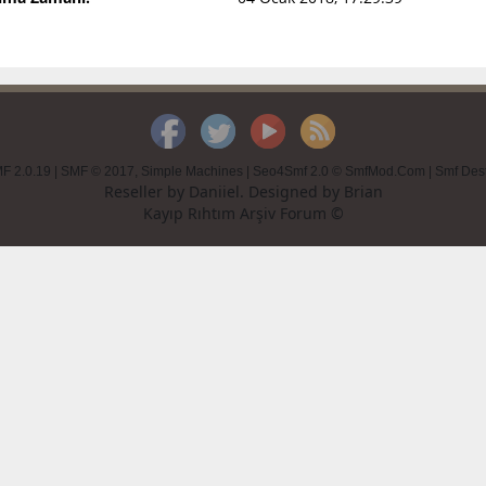
F 2.0.19
|
SMF © 2017
,
Simple Machines
|
Seo4Smf 2.0 © SmfMod.Com
|
Smf Des
Reseller by
Daniiel
. Designed by
Brian
Kayıp Rıhtım Arşiv Forum ©