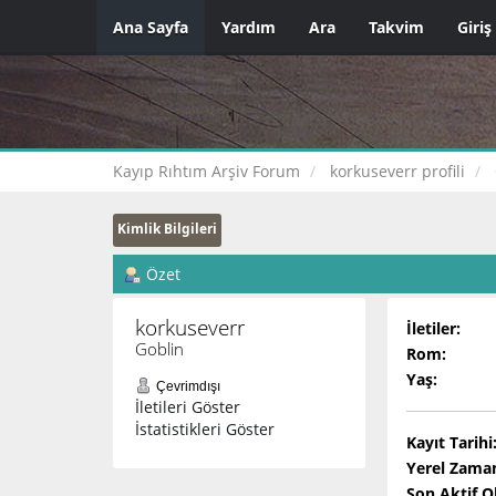
Ana Sayfa
Yardım
Ara
Takvim
Giriş
Kayıp Rıhtım Arşiv Forum
korkuseverr profili
Kimlik Bilgileri
Özet
korkuseverr 
İletiler:
Goblin
Rom:
Yaş:
Çevrimdışı
İletileri Göster
İstatistikleri Göster
Kayıt Tarihi
Yerel Zama
Son Aktif 