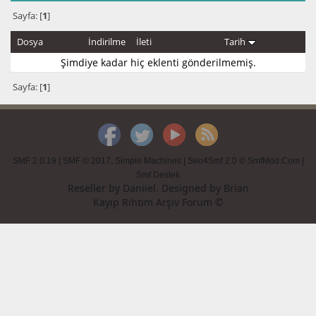
Sayfa: [
1
]
Dosya
İndirilme
İleti
Tarih
Şimdiye kadar hiç eklenti gönderilmemiş.
Sayfa: [
1
]
SMF 2.0.19
|
SMF © 2017
,
Simple Machines
|
Seo4Smf 2.0 © SmfMod.Com
|
Smf Destek
Reseller by
Daniiel
. Designed by
Brian
Kayıp Rıhtım Arşiv Forum ©