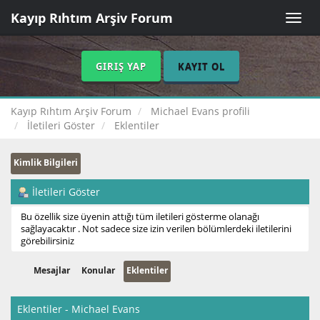
Kayıp Rıhtım Arşiv Forum
Toggle
naviga
GIRIŞ YAP
KAYIT OL
Kayıp Rıhtım Arşiv Forum
Michael Evans profili
İletileri Göster
Eklentiler
Kimlik Bilgileri
İletileri Göster
Bu özellik size üyenin attığı tüm iletileri gösterme olanağı
sağlayacaktır . Not sadece size izin verilen bölümlerdeki iletilerini
görebilirsiniz
Mesajlar
Konular
Eklentiler
Eklentiler - Michael Evans